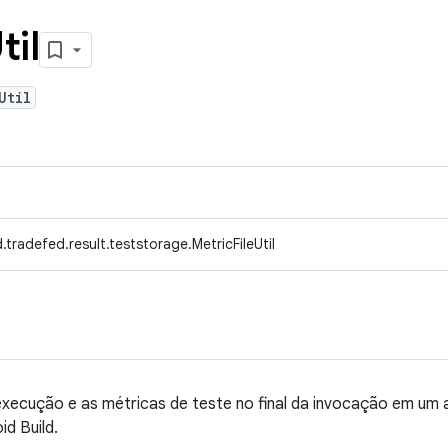
til
Util
tradefed.result.teststorage.MetricFileUtil
 execução e as métricas de teste no final da invocação em um 
id Build.