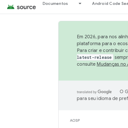
Documentos
Android Code Se
Em 2026, para nos alin
plataforma para o ecos
Para criar e contribuir
latest-release
sempre
consulte
Mudanças no
O G
para seu idioma de pre
AOSP