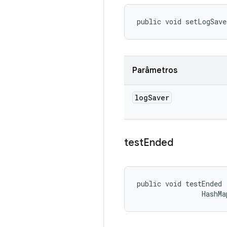
public void setLogSave
Parâmetros
log
Saver
test
Ended
public void testEnded 
                HashMa