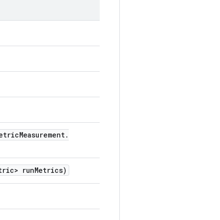
etric
Measurement
.
tric> run
Metrics)