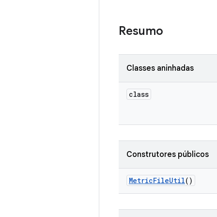
Resumo
Classes aninhadas
class
Construtores públicos
Metric
File
Util
()