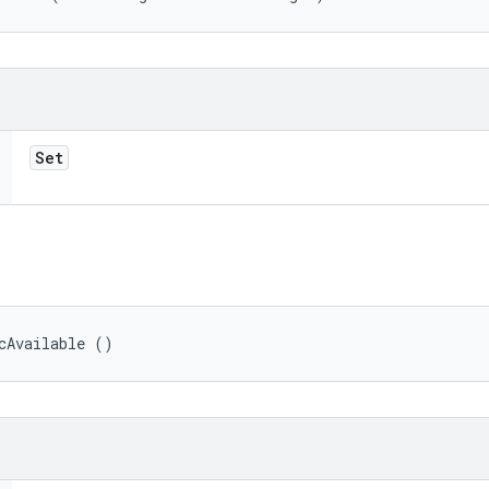
Set
cAvailable ()