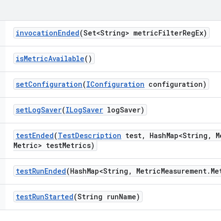
invocation
Ended
(Set<String> metric
Filter
Reg
Ex)
is
Metric
Available
()
set
Configuration
(
IConfiguration
configuration)
set
Log
Saver
(
ILog
Saver
log
Saver)
test
Ended
(
Test
Description
test
,
Hash
Map<String
,
M
Metric> test
Metrics)
test
Run
Ended
(Hash
Map<String
,
Metric
Measurement
.
Me
test
Run
Started
(String run
Name)