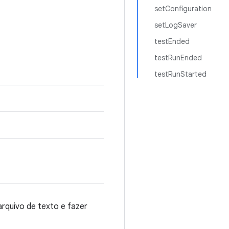
setConfiguration
setLogSaver
testEnded
testRunEnded
testRunStarted
arquivo de texto e fazer