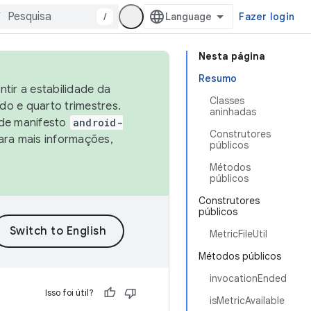
/
Fazer login
Nesta página
Resumo
tir a estabilidade da
Classes
o e quarto trimestres.
aninhadas
 de manifesto
android-
Construtores
ara mais informações,
públicos
Métodos
públicos
Construtores
públicos
MetricFileUtil
Métodos públicos
invocationEnded
Isso foi útil?
isMetricAvailable