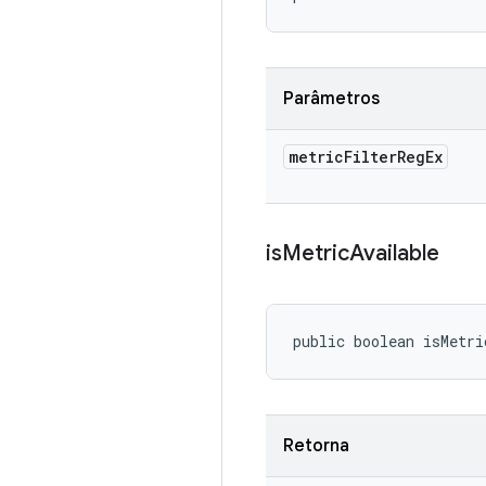
Parâmetros
metric
Filter
Reg
Ex
is
Metric
Available
public boolean isMetri
Retorna