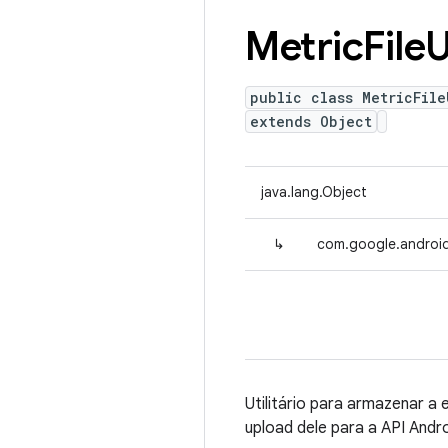
Metric
File
U
public class MetricFile
extends Object
java.lang.Object
↳
com.google.android.
Utilitário para armazenar a
upload dele para a API Andro