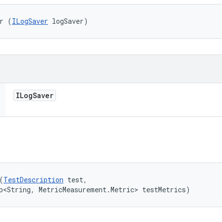
r (
ILogSaver
 logSaver)
ILog
Saver
(
TestDescription
 test, 

p<String, MetricMeasurement.Metric> testMetrics)