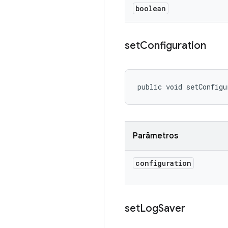
boolean
set
Configuration
public void setConfigu
Parâmetros
configuration
set
Log
Saver