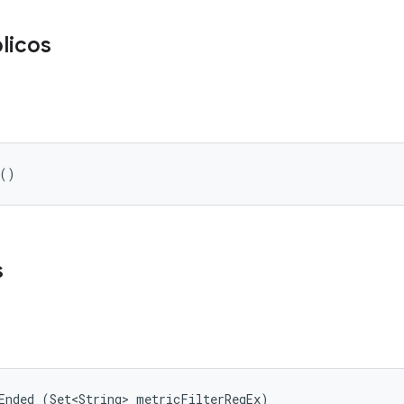
licos
 ()
s
Ended (Set<String> metricFilterRegEx)