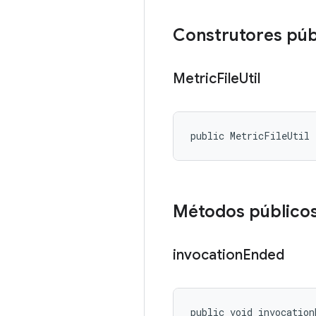
Construtores púb
Metric
File
Util
public MetricFileUtil
Métodos público
invocation
Ended
public void invocation