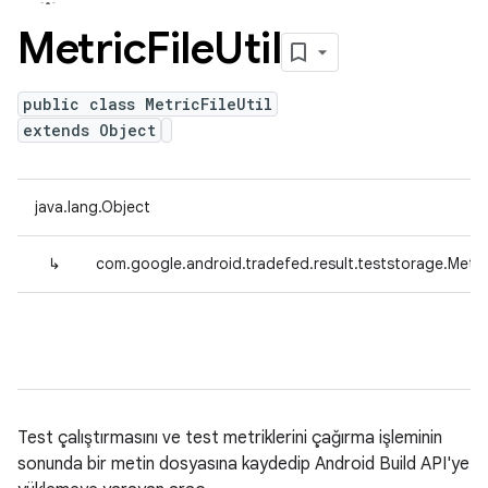
Metric
File
Util
public class MetricFileUtil
extends Object
java.lang.Object
↳
com.google.android.tradefed.result.teststorage.MetricF
Test çalıştırmasını ve test metriklerini çağırma işleminin
sonunda bir metin dosyasına kaydedip Android Build API'ye