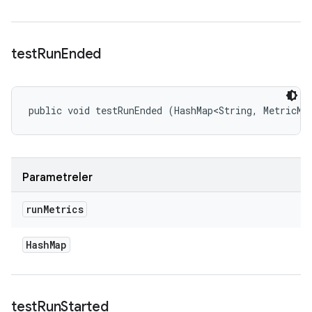
test
Run
Ended
public void testRunEnded (HashMap<String, MetricMe
Parametreler
run
Metrics
Hash
Map
test
Run
Started