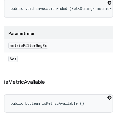
public void invocationEnded (Set<String> metricFil
Parametreler
metric
Filter
Reg
Ex
Set
is
Metric
Available
public boolean isMetricAvailable ()