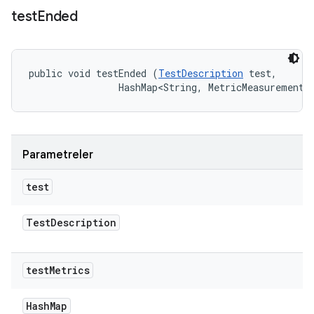
test
Ended
public void testEnded (
TestDescription
 test, 

                HashMap<String, MetricMeasurement.
Parametreler
test
Test
Description
test
Metrics
Hash
Map