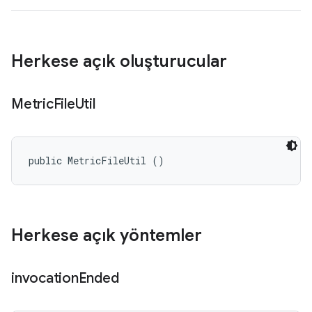
Herkese açık oluşturucular
Metric
File
Util
public MetricFileUtil ()
Herkese açık yöntemler
invocation
Ended