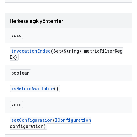
Herkese açık yöntemler
void
invocation
Ended
(Set<String> metric
Filter
Reg
Ex)
boolean
is
Metric
Available
()
void
set
Configuration
(
IConfiguration
configuration)