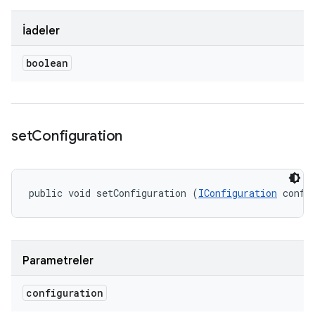
İadeler
boolean
set
Configuration
public void setConfiguration (
IConfiguration
 confi
Parametreler
configuration