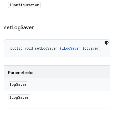
IConfiguration
set
Log
Saver
public void setLogSaver (
ILogSaver
 logSaver)
Parametreler
log
Saver
ILog
Saver