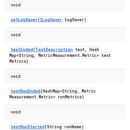
void
set
Log
Saver
(
ILog
Saver
log
Saver)
void
test
Ended
(
Test
Description
test
,
Hash
Map<String
,
Metric
Measurement
.
Metric> test
Metrics)
void
test
Run
Ended
(Hash
Map<String
,
Metric
Measurement
.
Metric> run
Metrics)
void
test
Run
Started
(String run
Name)