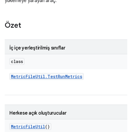
yüklemeye yarayan araç.
Özet
İç içe yerleştirilmiş sınıflar
class
Metric
File
Util
.
Test
Run
Metrics
Herkese açık oluşturucular
Metric
File
Util
()