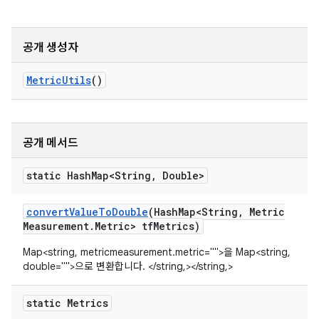
공개 생성자
Metric
Utils
()
공개 메서드
static Hash
Map<String
,
Double>
convert
Value
To
Double
(Hash
Map<String
,
Metric
Measurement
.
Metric> tf
Metrics)
Map<string, metricmeasurement.metric="">을 Map<string,
double="">으로 변환합니다. </string,></string,>
static Metrics