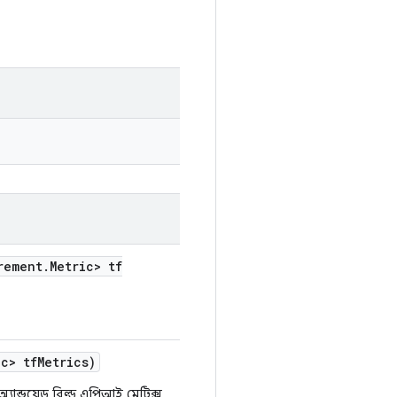
rement
.
Metric> tf
ic> tf
Metrics)
ন্ড্রয়েড বিল্ড এপিআই মেট্রিক্স