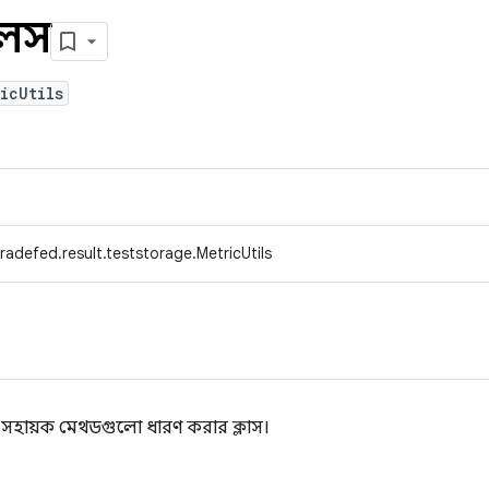
িলস
icUtils
adefed.result.teststorage.MetricUtils
ন্য সহায়ক মেথডগুলো ধারণ করার ক্লাস।