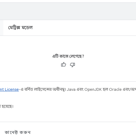
মেট্রিক্স মডেল
এটি কাজে লেগেছে?
nt License
-এ বর্ণিত লাইসেন্সের অধীনস্থ। Java এবং OpenJDK হল Oracle এবং/অথবা 
 হয়েছে।
কানেক্ট করুন