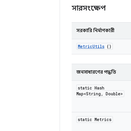
সারসংক্ষেপ
সরকারি নির্মাণকারী
Metric
Utils
()
জনসাধারণের পদ্ধতি
static Hash
Map<String
,
Double>
static Metrics