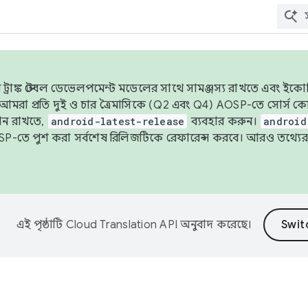
াঙ্ক স্টেবল ডেভেলপমেন্ট মডেলের সাথে সামঞ্জস্য রাখতে এবং ইকোসিস্ট
ে, আমরা প্রতি দুই ও চার ত্রৈমাসিকে (Q2 এবং Q4) AOSP-তে সোর্স
ান রাখতে,
android-latest-release
ব্যবহার করুন।
android
বদা AOSP-তে পুশ করা সর্বশেষ রিলিজটিকে রেফারেন্স করবে। আরও তথ্যের
এই পৃষ্ঠাটি
Cloud Translation API
অনুবাদ করেছে।