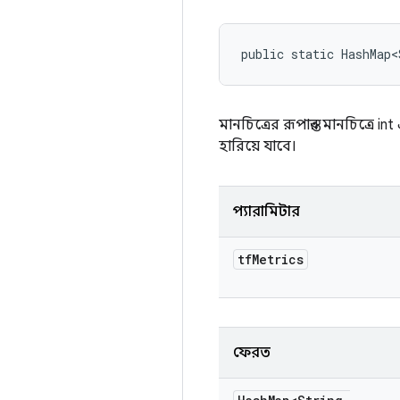
public static HashMap<
মানচিত্রের রূপান্তর
মানচিত্রে
int 
হারিয়ে যাবে।
প্যারামিটার
tf
Metrics
ফেরত