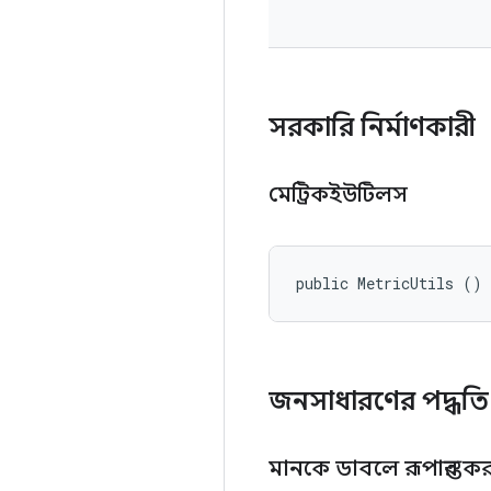
সরকারি নির্মাণকারী
মেট্রিকইউটিলস
public MetricUtils ()
জনসাধারণের পদ্ধত
মানকে ডাবলে রূপান্তর ক