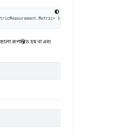
etricMeasurement.Metric> tfMetrics)
লো রূপান্তরিত হয় না এবং