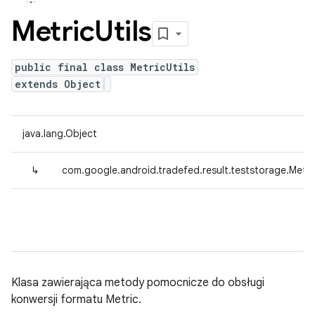
Metric
Utils
public final class MetricUtils
extends Object
java.lang.Object
↳
com.google.android.tradefed.result.teststorage.Metric
Klasa zawierająca metody pomocnicze do obsługi
konwersji formatu Metric.