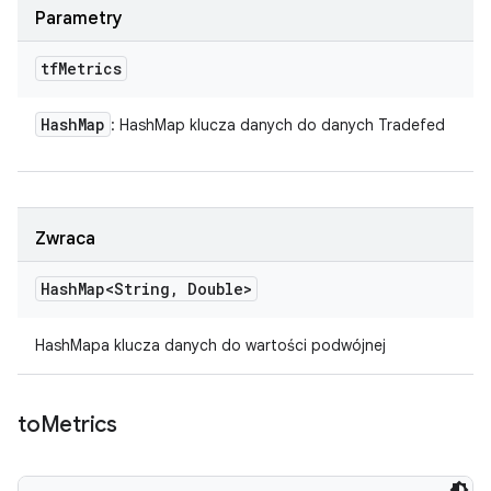
Parametry
tf
Metrics
Hash
Map
: HashMap klucza danych do danych Tradefed
Zwraca
Hash
Map<String
,
Double>
HashMapa klucza danych do wartości podwójnej
to
Metrics