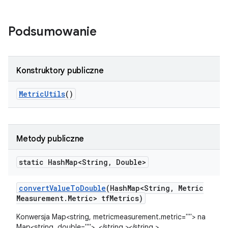
Podsumowanie
Konstruktory publiczne
Metric
Utils
()
Metody publiczne
static Hash
Map<String
,
Double>
convert
Value
To
Double
(Hash
Map<String
,
Metric
Measurement
.
Metric> tf
Metrics)
Konwersja Map<string, metricmeasurement.metric=""> na
Map<string, double="">. </string,></string,>