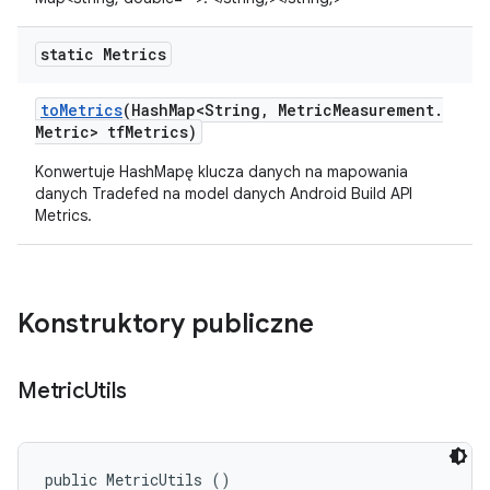
static Metrics
to
Metrics
(Hash
Map<String
,
Metric
Measurement
.
Metric> tf
Metrics)
Konwertuje HashMapę klucza danych na mapowania
danych Tradefed na model danych Android Build API
Metrics.
Konstruktory publiczne
Metric
Utils
public MetricUtils ()