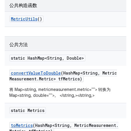
公共构造函数
Metric
Utils
()
公共方法
static Hash
Map<String
,
Double>
convert
Value
To
Double
(Hash
Map<String
,
Metric
Measurement
.
Metric> tf
Metrics)
将 Map<string, metricmeasurement.metric=""> 转换为
Map<string, double="">。 </string,></string,>
static Metrics
to
Metrics
(Hash
Map<String
,
Metric
Measurement
.