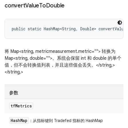
convert
Value
To
Double
public static HashMap<String, Double> convertValue
将 Map<string, metricmeasurement.metric=""> 转换为
Map<string, double="">。系统会保留 int 和 double 的单个
值，但不会转换值列表，并且这些值会丢失。</string,>
</string,>
参数
tf
Metrics
Hash
Map
：从指标键到 Tradefed 指标的 HashMap