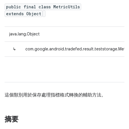
public final class MetricUtils
extends Object
java.lang.Object
↳
com.google.android.tradefed.result.teststorage.Metric
這個類別用於保存處理指標格式轉換的輔助方法。
摘要