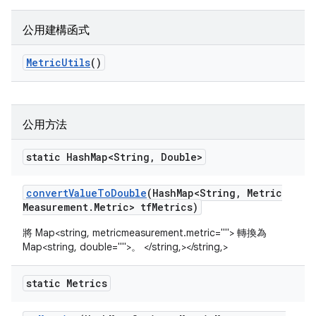
公用建構函式
Metric
Utils
()
公用方法
static Hash
Map<String
,
Double>
convert
Value
To
Double
(Hash
Map<String
,
Metric
Measurement
.
Metric> tf
Metrics)
將 Map<string, metricmeasurement.metric=""> 轉換為
Map<string, double="">。 </string,></string,>
static Metrics