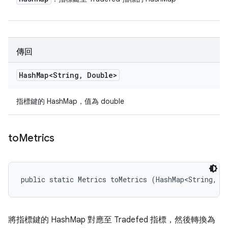
傳回
Hash
Map<String
,
Double>
指標鍵的 HashMap，值為 double
to
Metrics
public static Metrics toMetrics (HashMap<String, M
將指標鍵的 HashMap 對應至 Tradefed 指標，然後轉換為