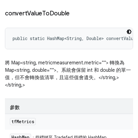
convert
Value
To
Double
public static HashMap<String, Double> convertValue
將 Map<string, metricmeasurement.metric=""> 轉換為
Map<string, double="">。系統會保留 int 和 double 的單一
值，但不會轉換值清單，且這些值會遺失。</string,>
</string,>
參數
tf
Metrics
Hash
Map
：指標鍵至 Tradefed 指標的 HashMap