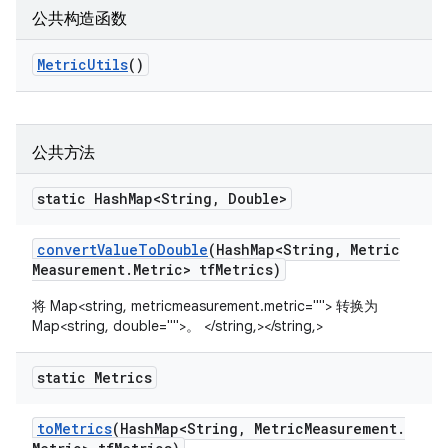
公共构造函数
Metric
Utils
()
公共方法
static Hash
Map<String
,
Double>
convert
Value
To
Double
(Hash
Map<String
,
Metric
Measurement
.
Metric> tf
Metrics)
将 Map<string, metricmeasurement.metric=""> 转换为
Map<string, double="">。 </string,></string,>
static Metrics
to
Metrics
(Hash
Map<String
,
Metric
Measurement
.