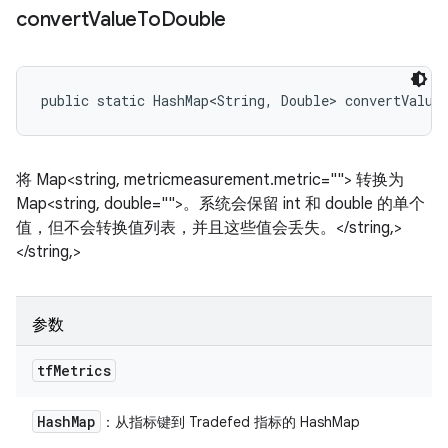
convert
Value
To
Double
public static HashMap<String, Double> convertValue
将 Map<string, metricmeasurement.metric=""> 转换为
Map<string, double="">。系统会保留 int 和 double 的单个
值，但不会转换值列表，并且这些值会丢失。</string,>
</string,>
参数
tf
Metrics
Hash
Map
：从指标键到 Tradefed 指标的 HashMap