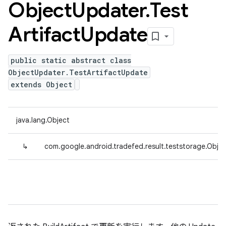
Object
Updater
.
Test
Artifact
Update
public static abstract class
ObjectUpdater.TestArtifactUpdate
extends Object
java.lang.Object
↳
com.google.android.tradefed.result.teststorage.Obje