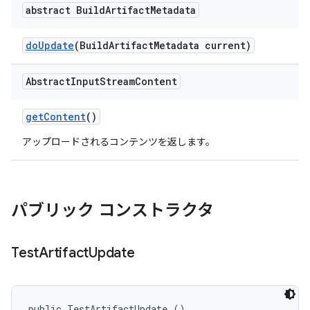
abstract Build
Artifact
Metadata
do
Update
(Build
Artifact
Metadata current)
Abstract
Input
Stream
Content
get
Content
()
アップロードされるコンテンツを返します。
パブリック コンストラクタ
Test
Artifact
Update
public TestArtifactUpdate ()