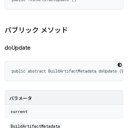
パブリック メソッド
do
Update
public abstract BuildArtifactMetadata doUpdate (Bu
パラメータ
current
Build
Artifact
Metadata