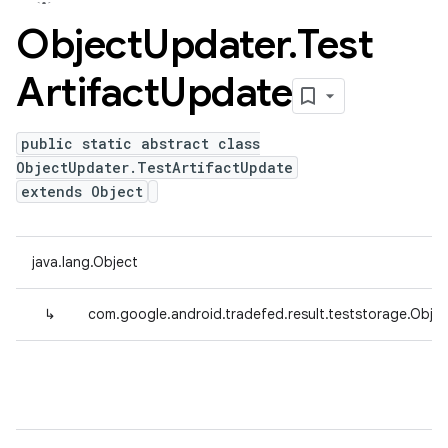
Object
Updater
.
Test
Artifact
Update
public static abstract class
ObjectUpdater.TestArtifactUpdate
extends Object
java.lang.Object
↳
com.google.android.tradefed.result.teststorage.Obje