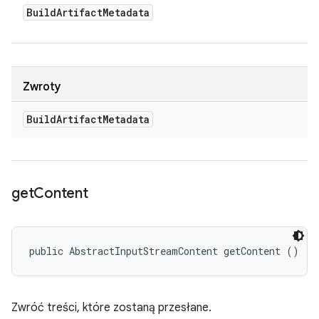
Build
Artifact
Metadata
Zwroty
Build
Artifact
Metadata
get
Content
public AbstractInputStreamContent getContent ()
Zwróć treści, które zostaną przesłane.