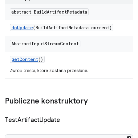
abstract Build
Artifact
Metadata
do
Update
(Build
Artifact
Metadata current)
Abstract
Input
Stream
Content
get
Content
()
Zwróć treści, które zostaną przesłane.
Publiczne konstruktory
Test
Artifact
Update