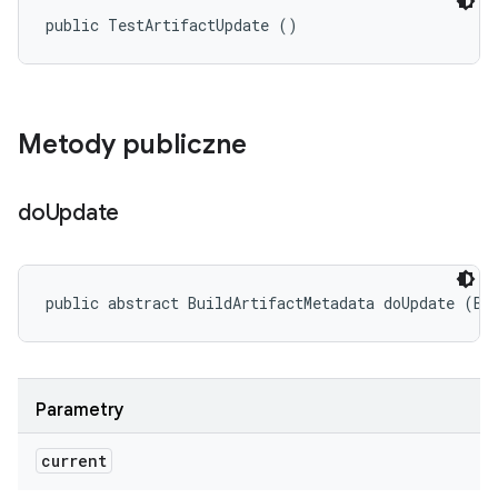
public TestArtifactUpdate ()
Metody publiczne
do
Update
public abstract BuildArtifactMetadata doUpdate (Bu
Parametry
current