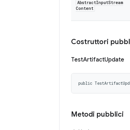
Abstract
Input
Stream
Content
Costruttori pubbl
Test
Artifact
Update
public TestArtifactUp
Metodi pubblici