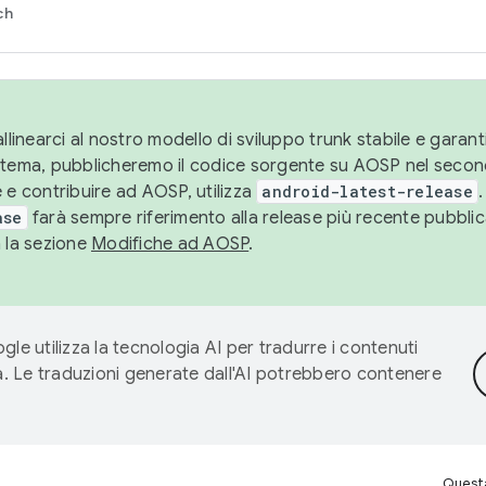
ch
llinearci al nostro modello di sviluppo trunk stabile e garantir
istema, pubblicheremo il codice sorgente su AOSP nel secon
 e contribuire ad AOSP, utilizza
android-latest-release
.
ase
farà sempre riferimento alla release più recente pubbli
a la sezione
Modifiche ad AOSP
.
gle utilizza la tecnologia AI per tradurre i contenuti
ta. Le traduzioni generate dall'AI potrebbero contenere
Questa