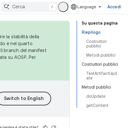
/
Accedi
Su questa pagina
Riepilogo
e la stabilità della
Costruttori
do e nel quarto
pubblici
 Il branch del manifest
Metodi pubblici
cata su AOSP. Per
Costruttori pubblici
TestArtifactUpd
ate
Metodi pubblici
doUpdate
getContent
 pagina è stata utile?