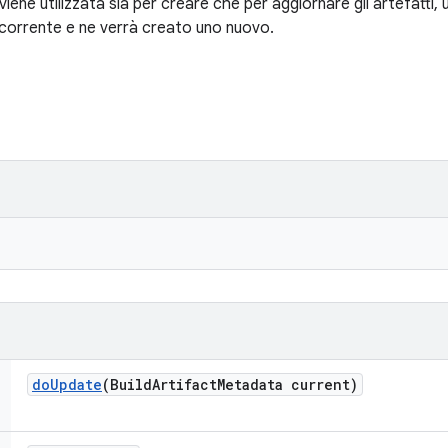
ene utilizzata sia per creare che per aggiornare gli artefatti, 
 corrente e ne verrà creato uno nuovo.
do
Update
(Build
Artifact
Metadata current)