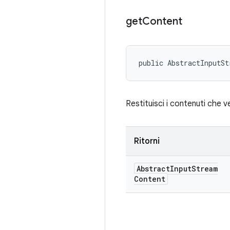
get
Content
public AbstractInputSt
Restituisci i contenuti che v
Ritorni
Abstract
Input
Stream
Content