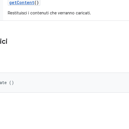
get
Content
()
Restituisci i contenuti che verranno caricati.
ici
date ()