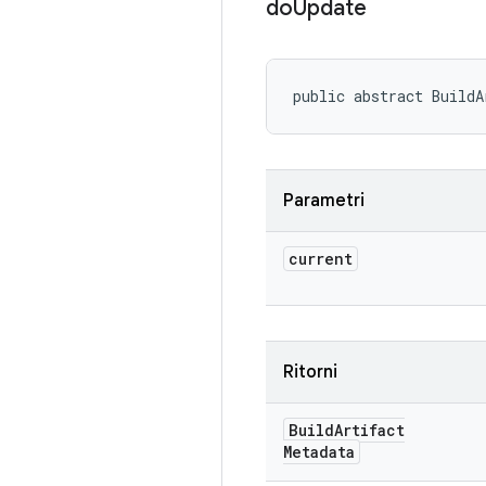
do
Update
public abstract BuildA
Parametri
current
Ritorni
Build
Artifact
Metadata