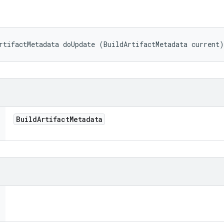
rtifactMetadata doUpdate (BuildArtifactMetadata current)
Build
Artifact
Metadata