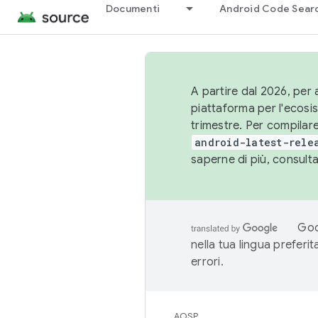
Documenti
Android Code Sear
A partire dal 2026, per a
piattaforma per l'ecos
trimestre. Per compilare
android-latest-rele
saperne di più, consult
Goo
nella tua lingua preferi
errori.
AOSP