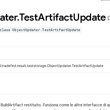
ater
.
Test
Artifact
Update
class ObjectUpdater.TestArtifactUpdate
.tradefed.result.teststorage.ObjectUpdater.TestArtifactUpdate
uildArtifact restituito. Funziona come le altre interfacce di 