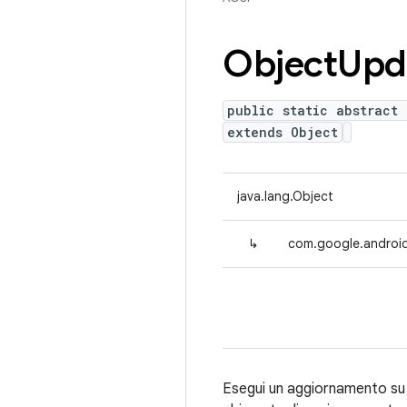
Object
Upd
public static abstract 
extends Object
java.lang.Object
↳
com.google.android
Esegui un aggiornamento su B