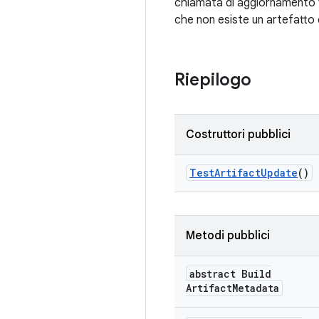
chiamata di aggiornamento vi
che non esiste un artefatto
Riepilogo
Costruttori pubblici
Test
Artifact
Update
()
Metodi pubblici
abstract Build
Artifact
Metadata