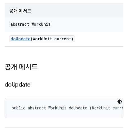
공개 메서드
abstract Work
Unit
do
Update
(Work
Unit current)
공개 메서드
do
Update
public abstract WorkUnit doUpdate (WorkUnit curren