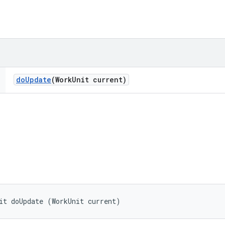
do
Update
(Work
Unit current)
it doUpdate (WorkUnit current)