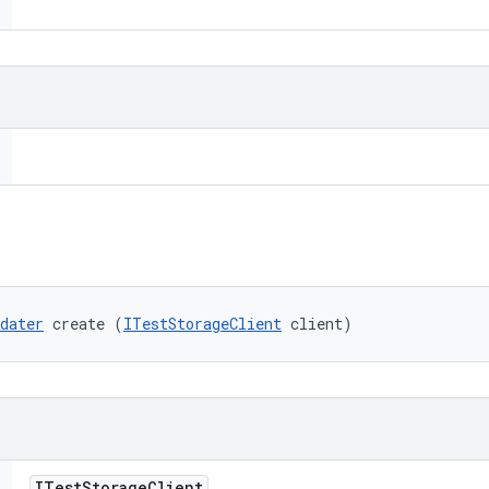
dater
 create (
ITestStorageClient
 client)
ITest
Storage
Client