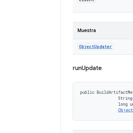
Muestra
Object
Updater
run
Update
public BuildArtifactMe
                String
                long u
Object