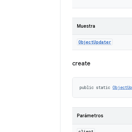
Muestra
Object
Updater
create
public static 
ObjectUp
Parámetros
client