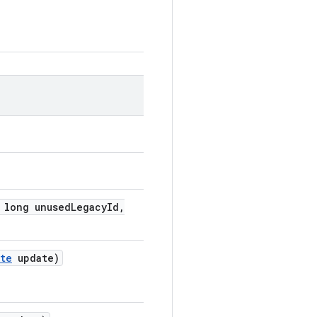
long unused
Legacy
Id
,
te
update)