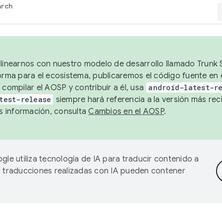
arch
alinearnos con nuestro modelo de desarrollo llamado Trunk S
forma para el ecosistema, publicaremos el código fuente en
 compilar el AOSP y contribuir a él, usa
android-latest-r
test-release
siempre hará referencia a la versión más reci
 información, consulta
Cambios en el AOSP
.
gle utiliza tecnología de IA para traducir contenido a
as traducciones realizadas con IA pueden contener