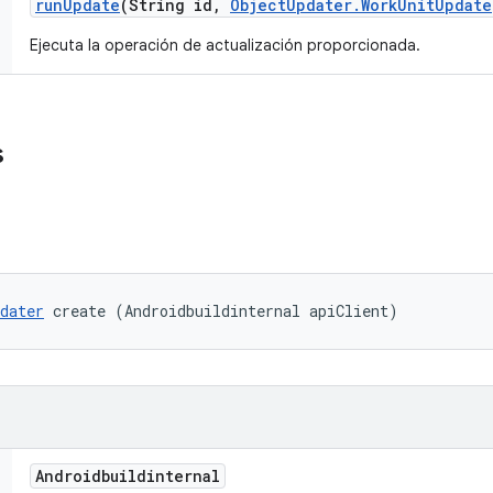
run
Update
(String id
,
Object
Updater
.
Work
Unit
Update
Ejecuta la operación de actualización proporcionada.
s
dater
 create (Androidbuildinternal apiClient)
Androidbuildinternal