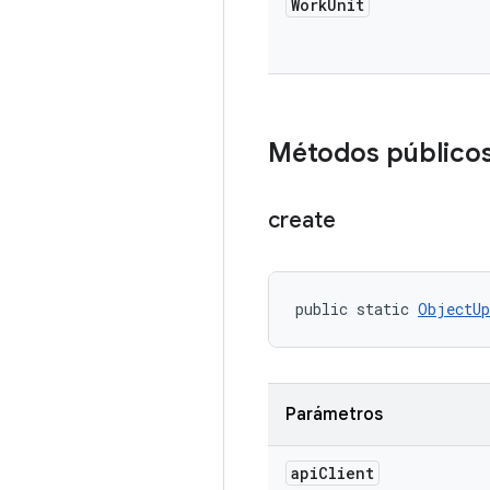
Work
Unit
Métodos público
create
public static 
ObjectUp
Parámetros
api
Client