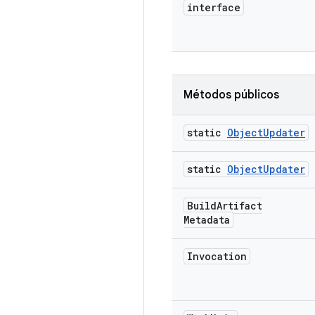
interface
Métodos públicos
static
Object
Updater
static
Object
Updater
Build
Artifact
Metadata
Invocation