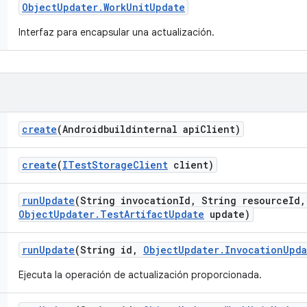
Object
Updater
.
Work
Unit
Update
Interfaz para encapsular una actualización.
create
(Androidbuildinternal api
Client)
create
(
ITest
Storage
Client
client)
run
Update
(String invocation
Id
,
String resource
Id
,
Object
Updater
.
Test
Artifact
Update
update)
run
Update
(String id
,
Object
Updater
.
Invocation
Upda
Ejecuta la operación de actualización proporcionada.