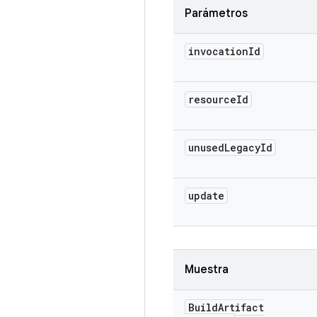
Parámetros
invocation
Id
resource
Id
unused
Legacy
Id
update
Muestra
Build
Artifact