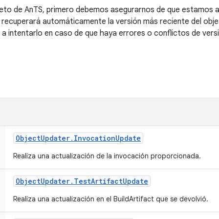
eto de AnTS, primero debemos asegurarnos de que estamos ac
 recuperará automáticamente la versión más reciente del objet
a intentarlo en caso de que haya errores o conflictos de vers
Object
Updater
.
Invocation
Update
Realiza una actualización de la invocación proporcionada.
Object
Updater
.
Test
Artifact
Update
Realiza una actualización en el BuildArtifact que se devolvió.