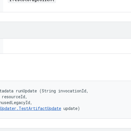
tadata runUpdate (String invocationId, 

 resourceId, 

nusedLegacyId, 

Updater.TestArtifactUpdate
 update)