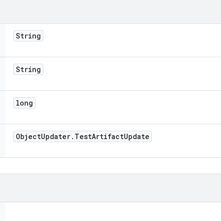
String
String
long
Object
Updater
.
Test
Artifact
Update