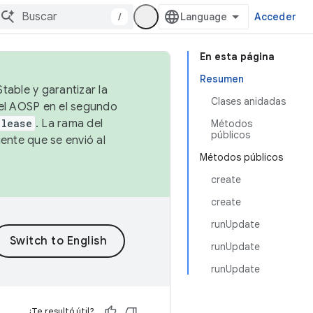
/
Acceder
En esta página
Resumen
table y garantizar la
Clases anidadas
 el AOSP en el segundo
elease
. La rama del
Métodos
públicos
ente que se envió al
Métodos públicos
create
create
runUpdate
runUpdate
runUpdate
¿Te resultó útil?