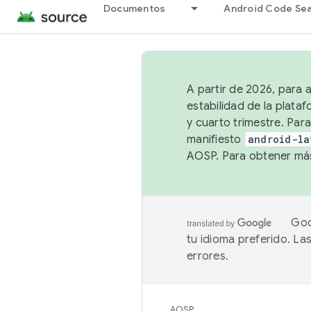
Documentos
Android Code Se
A partir de 2026, para 
estabilidad de la plata
y cuarto trimestre. Para
manifiesto
android-la
AOSP. Para obtener más
Goo
tu idioma preferido. L
errores.
AOSP