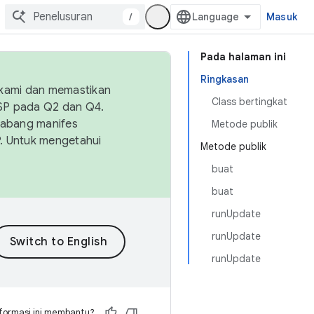
/
Masuk
Pada halaman ini
Ringkasan
 kami dan memastikan
Class bertingkat
OSP pada Q2 dan Q4.
Cabang manifes
Metode publik
SP. Untuk mengetahui
Metode publik
buat
buat
runUpdate
runUpdate
runUpdate
formasi ini membantu?