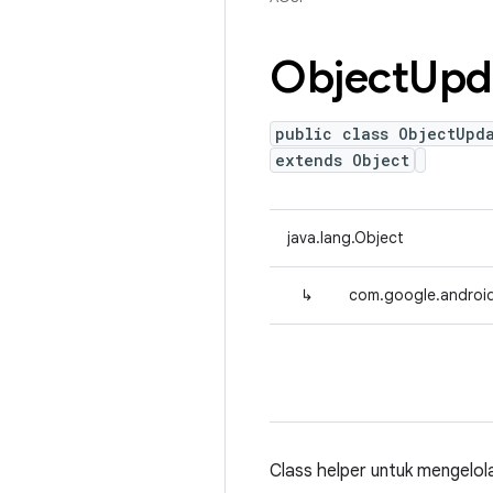
Object
Upd
public class ObjectUpd
extends Object
java.lang.Object
↳
com.google.android
Class helper untuk mengelol