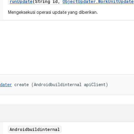
run
Update
(String id
,
Object
Updater
.
Work
Unit
Update
Mengeksekusi operasi update yang diberikan.
dater
 create (Androidbuildinternal apiClient)
Androidbuildinternal