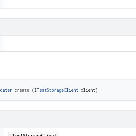
dater
 create (
ITestStorageClient
 client)
ITest
Storage
Client