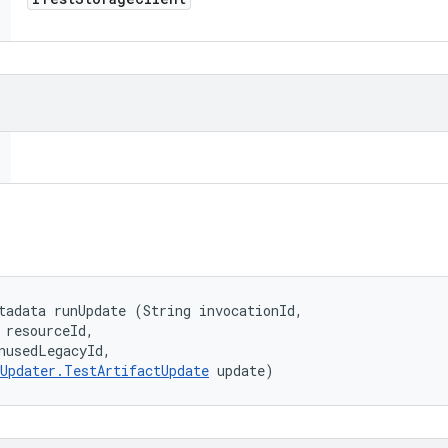
tadata runUpdate (String invocationId, 

 resourceId, 

nusedLegacyId, 

Updater.TestArtifactUpdate
 update)