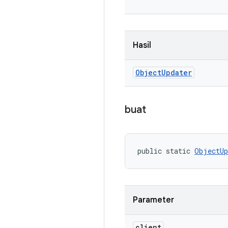
Hasil
Object
Updater
buat
public static 
ObjectUp
Parameter
client