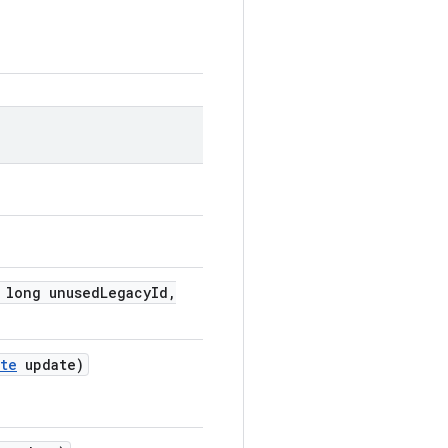
long unused
Legacy
Id
,
te
update)