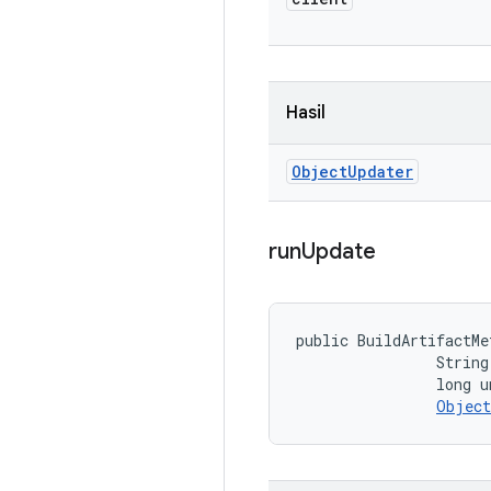
Hasil
Object
Updater
run
Update
public BuildArtifactMe
                String
                long u
Object