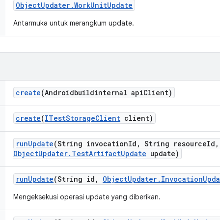
Object
Updater
.
Work
Unit
Update
Antarmuka untuk merangkum update.
create
(Androidbuildinternal api
Client)
create
(
ITest
Storage
Client
client)
run
Update
(String invocation
Id
,
String resource
Id
,
Object
Updater
.
Test
Artifact
Update
update)
run
Update
(String id
,
Object
Updater
.
Invocation
Upda
Mengeksekusi operasi update yang diberikan.