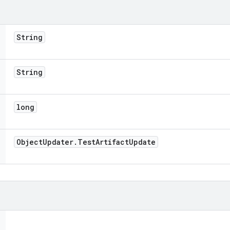
String
String
long
Object
Updater
.
Test
Artifact
Update