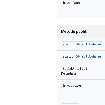
interface
Metode publik
static
Object
Updater
static
Object
Updater
Build
Artifact
Metadata
Invocation