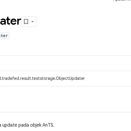
ater
ater
.tradefed.result.teststorage.ObjectUpdater
a update pada objek AnTS.