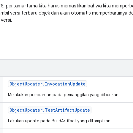
S, pertama-tama kita harus memastikan bahwa kita memperbaru
mbil versi terbaru objek dan akan otomatis memperbaruinya de
 versi.
Object
Updater
.
Invocation
Update
Melakukan pembaruan pada pemanggilan yang diberikan.
Object
Updater
.
Test
Artifact
Update
Lakukan update pada BuildArtifact yang ditampilkan.