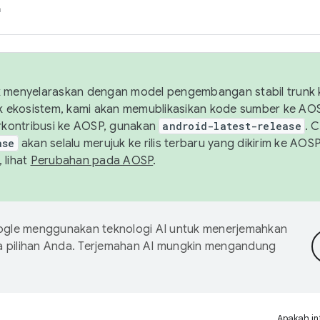
h
uk menyelaraskan dengan model pengembangan stabil trunk
tuk ekosistem, kami akan memublikasikan kode sumber ke A
kontribusi ke AOSP, gunakan
android-latest-release
. 
ase
akan selalu merujuk ke rilis terbaru yang dikirim ke AO
 lihat
Perubahan pada AOSP
.
gle menggunakan teknologi AI untuk menerjemahkan
a pilihan Anda. Terjemahan AI mungkin mengandung
Apakah in