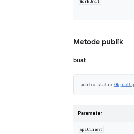
Work
Unit
Metode publik
buat
public static 
ObjectUp
Parameter
api
Client