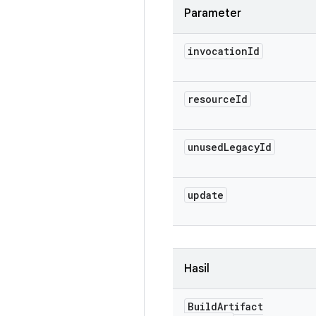
Parameter
invocation
Id
resource
Id
unused
Legacy
Id
update
Hasil
Build
Artifact