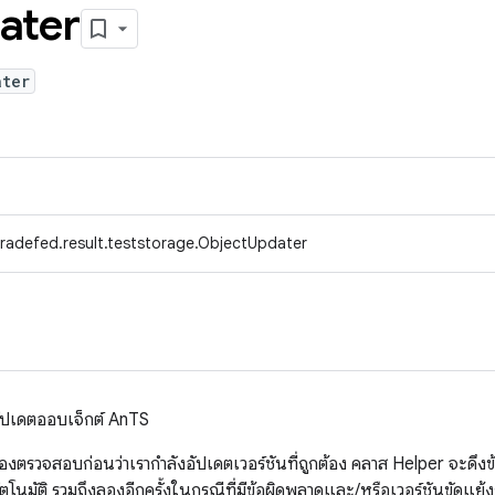
ater
ater
radefed.result.teststorage.ObjectUpdater
ัปเดตออบเจ็กต์ AnTS
้องตรวจสอบก่อนว่าเรากำลังอัปเดตเวอร์ชันที่ถูกต้อง คลาส Helper จะดึงข้
โนมัติ รวมถึงลองอีกครั้งในกรณีที่มีข้อผิดพลาดและ/หรือเวอร์ชันขัดแย้ง