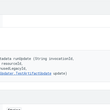
tadata runUpdate (String invocationId, 

 resourceId, 

nusedLegacyId, 

Updater.TestArtifactUpdate
 update)