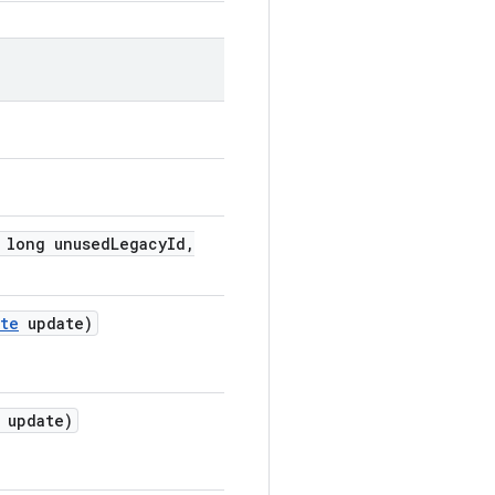
long unused
Legacy
Id
,
te
update)
update)