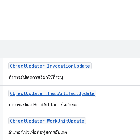
Object
Updater
.
Invocation
Update
ทำการอัปเดตการเรียกใช้ที่ระบุ
Object
Updater
.
Test
Artifact
Update
ทำการอัปเดต BuildArtifact ที่แสดงผล
Object
Updater
.
Work
Unit
Update
อินเทอร์เฟซเพื่อห่อหุ้มการอัปเดต