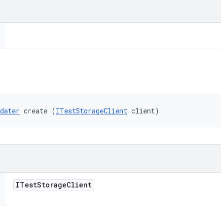
dater
 create (
ITestStorageClient
 client)
ITest
Storage
Client