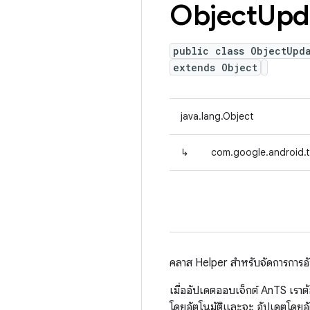
Object
Upd
public class ObjectUpd
extends Object
java.lang.Object
↳
com.google.android.t
คลาส Helper สำหรับจัดการการอ
เมื่ออัปเดตออบเจ็กต์ AnTS เราต
โดยอัตโนมัติและจะ อัปเดตโดยอัต