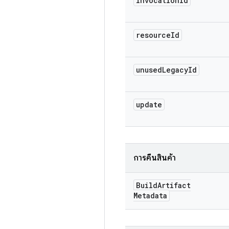
invocation
Id
resource
Id
unused
Legacy
Id
update
การคืนสินค้า
Build
Artifact
Metadata