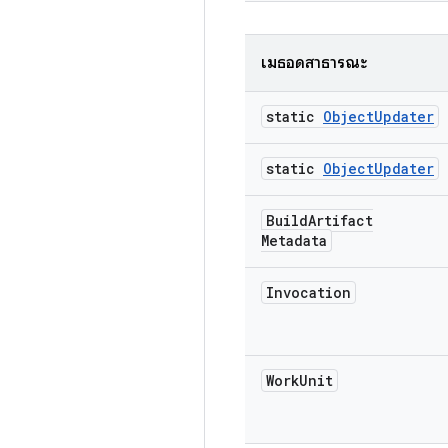
เมธอดสาธารณะ
static
Object
Updater
static
Object
Updater
Build
Artifact
Metadata
Invocation
Work
Unit