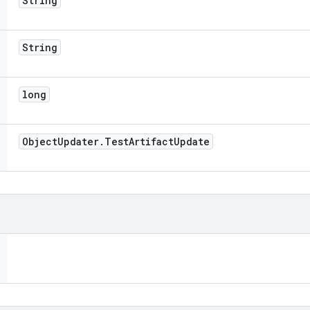
String
String
long
Object
Updater
.
Test
Artifact
Update