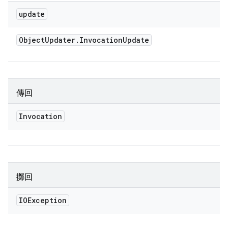
update
Object
Updater
.
Invocation
Update
傳回
Invocation
擲回
IOException