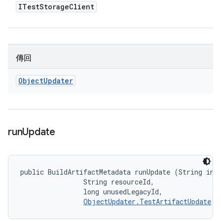
ITest
Storage
Client
傳回
Object
Updater
run
Update
public BuildArtifactMetadata runUpdate (String invo
                String resourceId, 

                long unusedLegacyId, 

ObjectUpdater.TestArtifactUpdate
 u