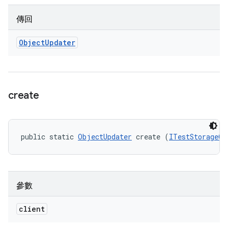
傳回
Object
Updater
create
public static 
ObjectUpdater
 create (
ITestStorageCl
參數
client