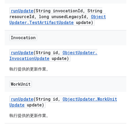
run
Update
(String invocation
Id
,
String
resource
Id
,
long unused
Legacy
Id
,
Object
Updater
.
Test
Artifact
Update
update)
Invocation
run
Update
(String id
,
Object
Updater
.
Invocation
Update
update)
執行提供的更新作業。
Work
Unit
run
Update
(String id
,
Object
Updater
.
Work
Unit
Update
update)
執行提供的更新作業。