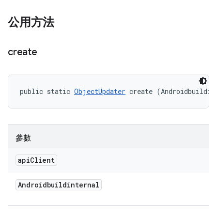
公用方法
create
public static 
ObjectUpdater
 create (Androidbuildin
參數
api
Client
Androidbuildinternal