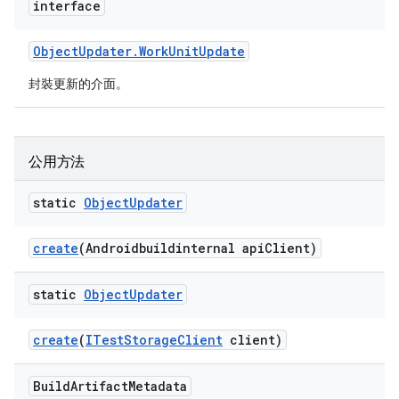
interface
Object
Updater
.
Work
Unit
Update
封裝更新的介面。
公用方法
static
Object
Updater
create
(Androidbuildinternal api
Client)
static
Object
Updater
create
(
ITest
Storage
Client
client)
Build
Artifact
Metadata