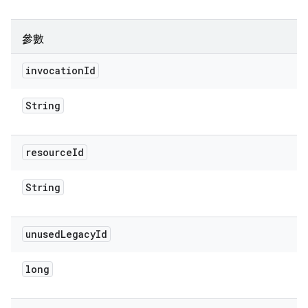
參數
invocation
Id
String
resource
Id
String
unused
Legacy
Id
long