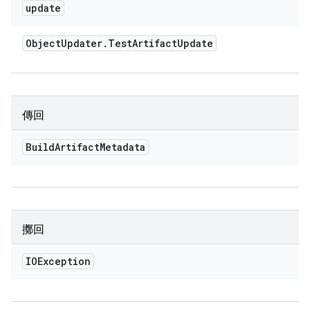
update
Object
Updater
.
Test
Artifact
Update
傳回
Build
Artifact
Metadata
擲回
IOException