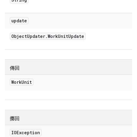
update
Object
Updater
.
Work
Unit
Update
傳回
Work
Unit
擲回
IOException