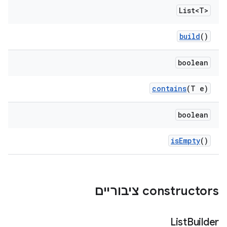
List<T>
build
()
boolean
contains
(T e)
boolean
is
Empty
()
‫constructors ציבוריים
List
Builder