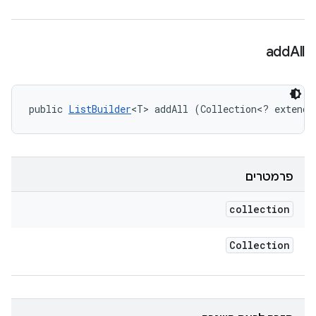
add
All
public 
ListBuilder
<T> addAll (Collection<? extends
פרמטרים
collection
Collection