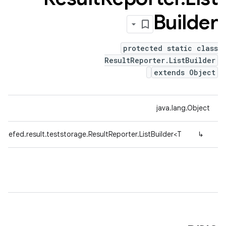
Builder
protected static class
ResultReporter.ListBuilder
extends Object
java.lang.Object
defed.result.teststorage.ResultReporter.ListBuilder<T>
↳