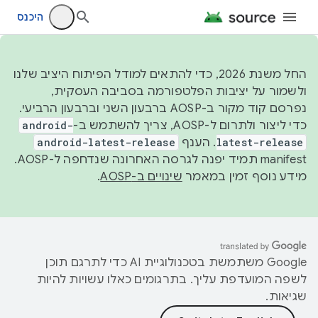
היכנס
החל משנת 2026, כדי להתאים למודל הפיתוח היציב שלנו
ולשמור על יציבות הפלטפורמה בסביבה העסקית,
נפרסם קוד מקור ב-AOSP ברבעון השני וברבעון הרביעי.
כדי ליצור ולתרום ל-AOSP, צריך להשתמש ב-
android-
latest-release
. הענף
android-latest-release
manifest תמיד יפנה לגרסה האחרונה שנדחפה ל-AOSP.
מידע נוסף זמין במאמר
שינויים ב-AOSP
.
‫Google משתמשת בטכנולוגיית AI כדי לתרגם תוכן
לשפה המועדפת עליך. בתרגומים כאלו עשויות להיות
שגיאות.