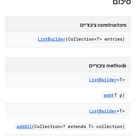
סיכום
‫constructors ציבוריים
List
Builder
(Collection<T> entries)
‫methods ציבוריים
List
Builder
<T>
add
(T p)
List
Builder
<T>
add
All
(Collection<? extends T> collection)