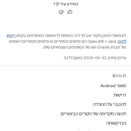
המידע עזר לך?
דוגמאות התוכן והקוד שבדף הזה כפופות לרישיונות המפורטים בקטע
רישיון
לתוכן
.‏ Java ו-OpenJDK הם סימנים מסחריים או סימנים מסחריים רשומים
של חברת Oracle ו/או של השותפים העצמאיים שלה.
עדכון אחרון: 2026-06-22 (שעון UTC).
BUILD
מאגר Android
דרישות
להסבר על ההורדה
תצוגה מקדימה של הקודים הבינאריים
גיבוי קושחה