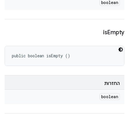
boolean
is
Empty
public boolean isEmpty ()
החזרות
boolean