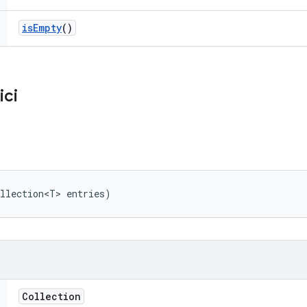
is
Empty
()
ici
ollection<T> entries)
Collection