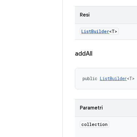
Resi
List
Builder
<T>
add
All
public 
ListBuilder
<T> 
Parametri
collection