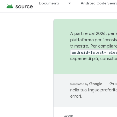
Documenti
Android Code Sear
A partire dal 2026, per a
piattaforma per l'ecos
trimestre. Per compilare
android-latest-rele
saperne di più, consult
Goo
nella tua lingua preferi
errori.
AOSP