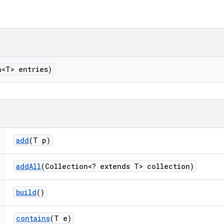
n<T> entries)
add
(T p)
add
All
(Collection<? extends T> collection)
build
()
contains
(T e)