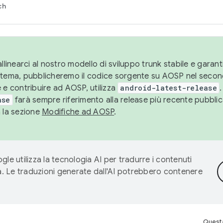
ch
llinearci al nostro modello di sviluppo trunk stabile e garantir
istema, pubblicheremo il codice sorgente su AOSP nel secon
 e contribuire ad AOSP, utilizza
android-latest-release
.
ase
farà sempre riferimento alla release più recente pubbli
a la sezione
Modifiche ad AOSP
.
gle utilizza la tecnologia AI per tradurre i contenuti
ta. Le traduzioni generate dall'AI potrebbero contenere
Questa