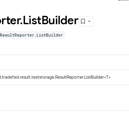
rter
.
List
Builder
ResultReporter.ListBuilder
tradefed.result.teststorage.ResultReporter.ListBuilder<T>