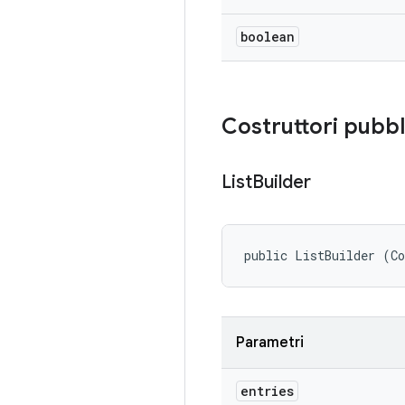
boolean
Costruttori pubbl
List
Builder
public ListBuilder (C
Parametri
entries