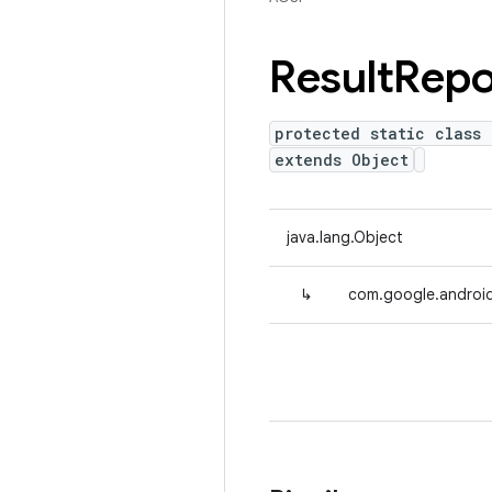
Result
Repo
protected static class 
extends Object
java.lang.Object
↳
com.google.android.