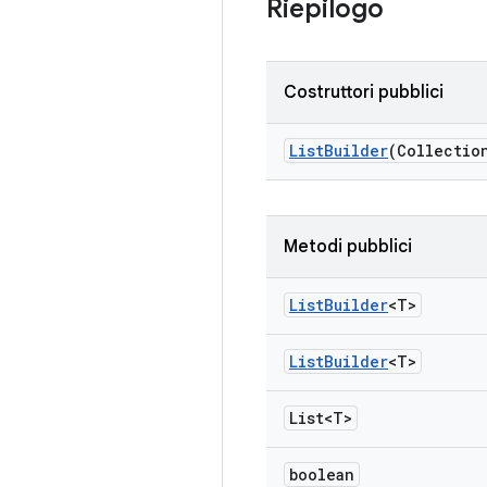
Riepilogo
Costruttori pubblici
List
Builder
(Collectio
Metodi pubblici
List
Builder
<T>
List
Builder
<T>
List<T>
boolean