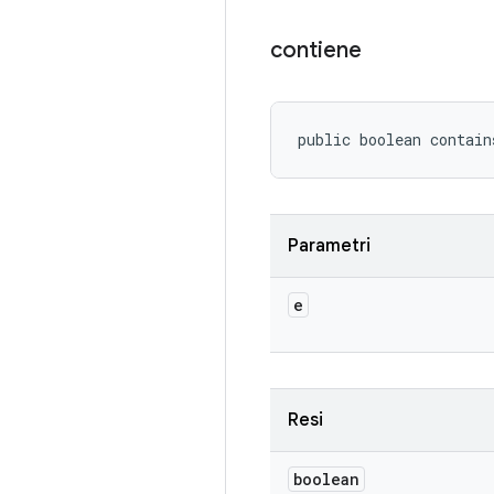
contiene
public boolean contai
Parametri
e
Resi
boolean