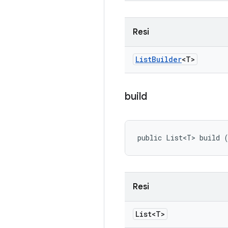
Resi
List
Builder
<T>
build
public List<T> build 
Resi
List<T>