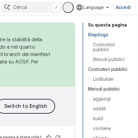
/
Accedi
Su questa pagina
Riepilogo
e la stabilità della
Costruttori
do e nel quarto
pubblici
 Il branch del manifest
Metodi pubblici
cata su AOSP. Per
Costruttori pubblici
ListBuilder
Metodi pubblici
aggiungi
addAll
build
contiene
 pagina è stata utile?