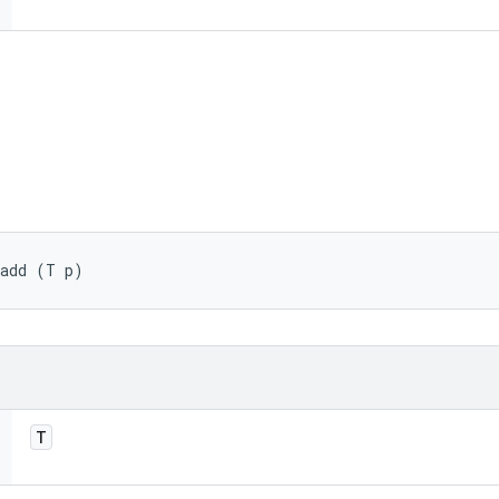
 add (T p)
T