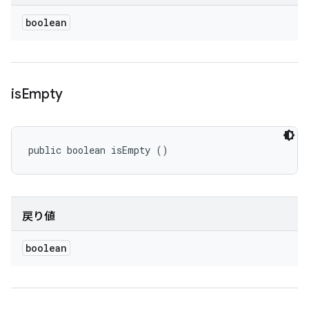
boolean
is
Empty
public boolean isEmpty ()
戻り値
boolean