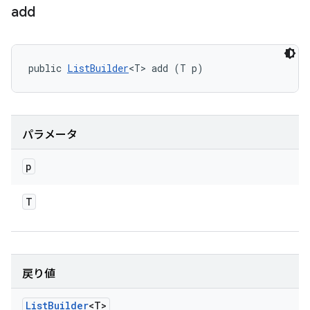
add
public 
ListBuilder
<T> add (T p)
パラメータ
p
T
戻り値
List
Builder
<T>