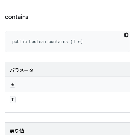
contains
public boolean contains (T e)
パラメータ
e
T
戻り値