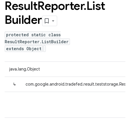
Result
Reporter
.
List
Builder
protected static class
ResultReporter.ListBuilder
extends Object
java.lang.Object
↳
com.google.android.tradefed.result.teststorage.Result