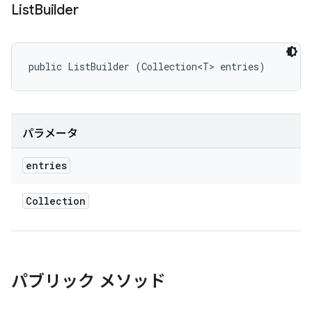
List
Builder
public ListBuilder (Collection<T> entries)
パラメータ
entries
Collection
パブリック メソッド