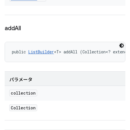
add
All
public 
ListBuilder
<T> addAll (Collection<? extends
パラメータ
collection
Collection