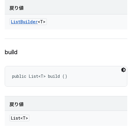
戻り値
List
Builder
<T>
build
public List<T> build ()
戻り値
List<T>