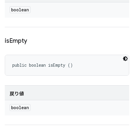
boolean
is
Empty
public boolean isEmpty ()
戻り値
boolean