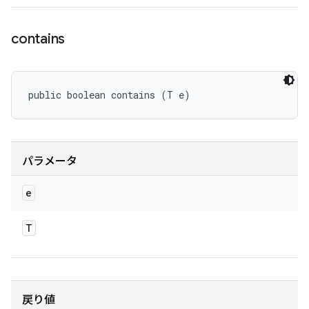
contains
public boolean contains (T e)
パラメータ
e
T
戻り値