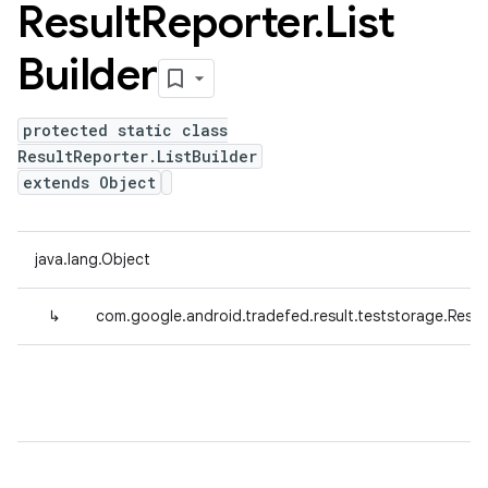
Result
Reporter
.
List
Builder
protected static class
ResultReporter.ListBuilder
extends Object
java.lang.Object
↳
com.google.android.tradefed.result.teststorage.Result