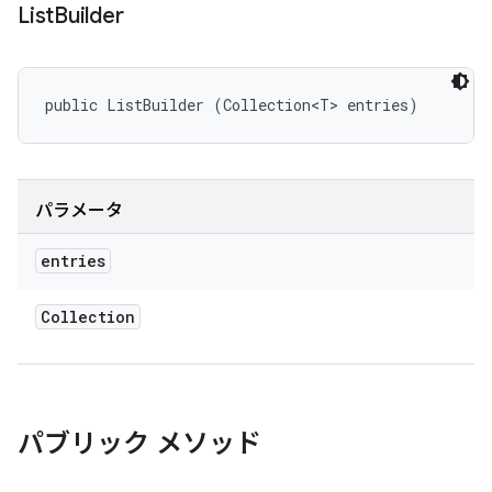
List
Builder
public ListBuilder (Collection<T> entries)
パラメータ
entries
Collection
パブリック メソッド