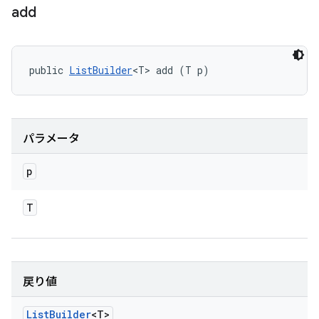
add
public 
ListBuilder
<T> add (T p)
パラメータ
p
T
戻り値
List
Builder
<T>