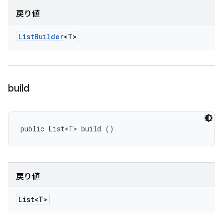
戻り値
List
Builder
<T>
build
public List<T> build ()
戻り値
List<T>