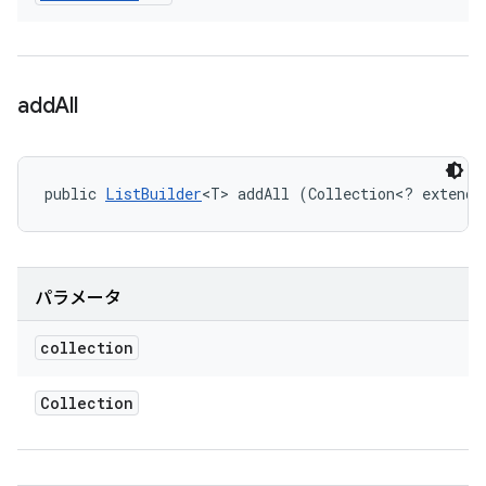
add
All
public 
ListBuilder
<T> addAll (Collection<? extends
パラメータ
collection
Collection