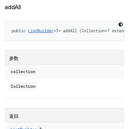
add
All
public 
ListBuilder
<T> addAll (Collection<? extends
参数
collection
Collection
返回