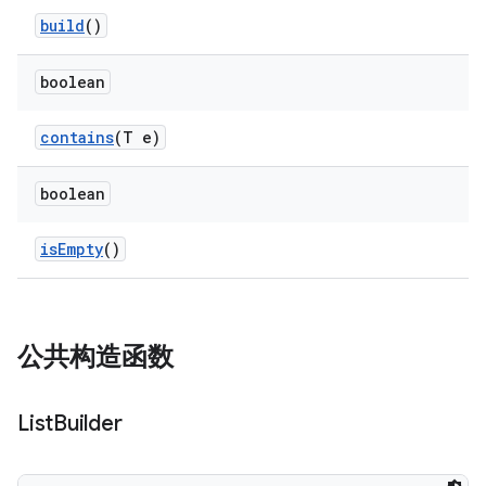
build
()
boolean
contains
(T e)
boolean
is
Empty
()
公共构造函数
List
Builder