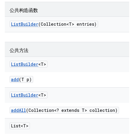
公共构造函数
List
Builder
(Collection<T> entries)
公共方法
List
Builder
<T>
add
(T p)
List
Builder
<T>
add
All
(Collection<? extends T> collection)
List<T>