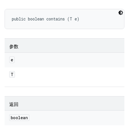
public boolean contains (T e)
参数
e
T
返回
boolean