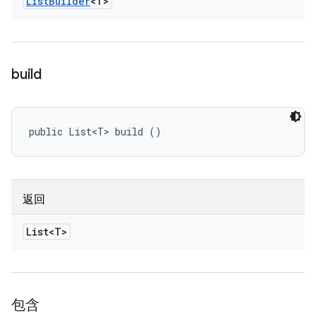
List
Builder
<T>
build
public List<T> build ()
返回
List<T>
包含