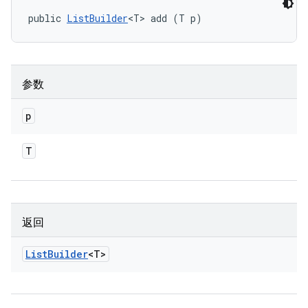
public 
ListBuilder
<T> add (T p)
参数
p
T
返回
List
Builder
<T>