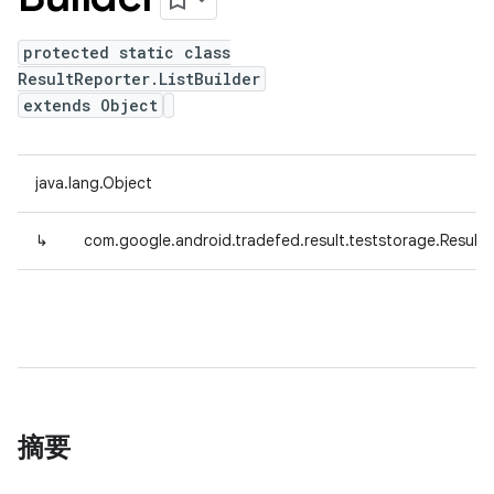
protected static class
ResultReporter.ListBuilder
extends Object
java.lang.Object
↳
com.google.android.tradefed.result.teststorage.ResultR
摘要