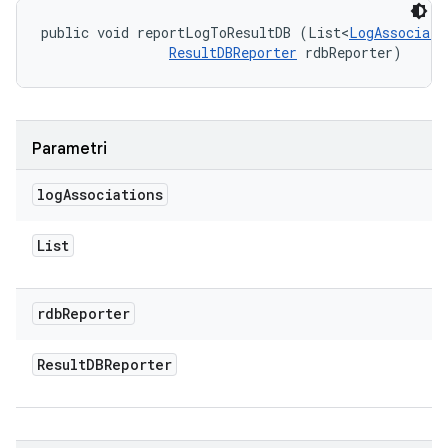
public void reportLogToResultDB (List<
LogAssociati
ResultDBReporter
 rdbReporter)
Parametri
log
Associations
List
rdb
Reporter
Result
DBReporter