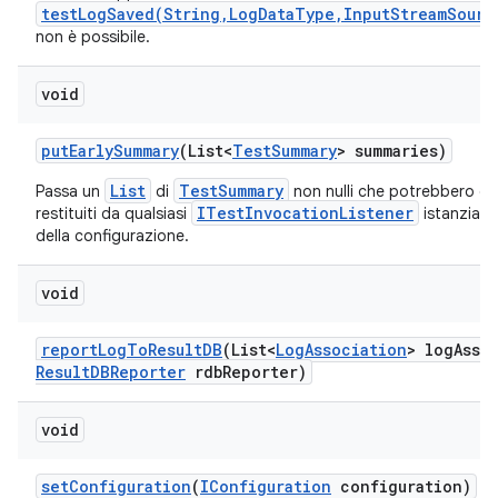
testLogSaved(String,LogDataType,InputStreamSourc
non è possibile.
void
put
Early
Summary
(List<
Test
Summary
> summaries)
List
TestSummary
Passa un
di
non nulli che potrebbero ess
ITestInvocationListener
restituiti da qualsiasi
istanziat
della configurazione.
void
report
Log
To
Result
DB
(List<
Log
Association
> log
Asso
Result
DBReporter
rdb
Reporter)
void
set
Configuration
(
IConfiguration
configuration)