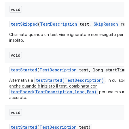
void
test
Skipped
(
Test
Description
test
,
Skip
Reason
rea
Chiamato quando un test viene ignorato e non eseguito per u
insolito.
void
test
Started
(
Test
Description
test
,
long start
Time
testStarted(TestDescription)
Alternativa a
, in cui spec
anche quando è iniziato il test, combinata con
testEnded(TestDescription,long,Map)
per una misuraz
accurata.
void
test
Started
(
Test
Description
test)