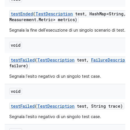
test
Ended
(
Test
Description
test
,
Hash
Map<String
,
M
Measurement
.
Metric> metrics)
Segnala la fine dell'esecuzione di un singolo scenario di test.
void
test
Failed
(
Test
Description
test
,
Failure
Descripti
failure)
Segnala l'esito negativo di un singolo test case.
void
test
Failed
(
Test
Description
test
,
String trace)
Segnala l'esito negativo di un singolo test case.