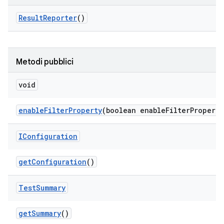
Result
Reporter
()
Metodi pubblici
void
enable
Filter
Property
(boolean enable
Filter
Property
IConfiguration
get
Configuration
()
Test
Summary
get
Summary
()