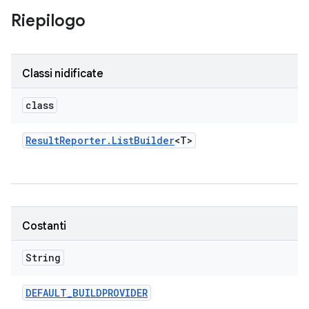
Riepilogo
Classi nidificate
class
Result
Reporter
.
List
Builder
<T>
Costanti
String
DEFAULT
_
BUILDPROVIDER