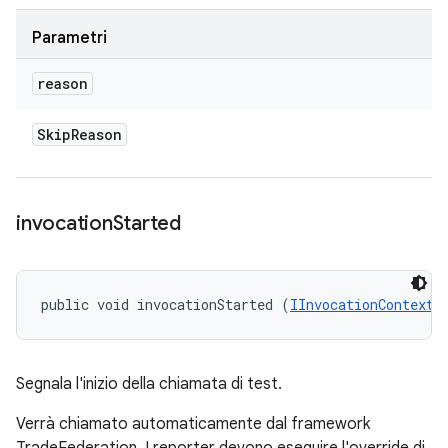
Parametri
reason
Skip
Reason
invocation
Started
public void invocationStarted (
IInvocationContext
 
Segnala l'inizio della chiamata di test.
Verrà chiamato automaticamente dal framework