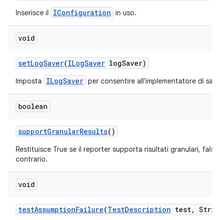
IConfiguration
Inserisce il
in uso.
void
set
Log
Saver
(
ILog
Saver
log
Saver)
ILogSaver
Imposta
per consentire all'implementatore di salvar
boolean
support
Granular
Results
()
Restituisce True se il reporter supporta risultati granulari, false
contrario.
void
test
Assumption
Failure
(
Test
Description
test
,
Strin