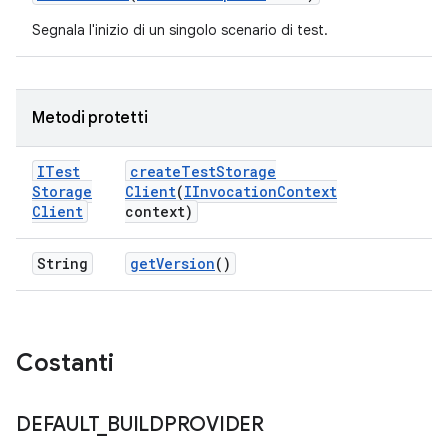
Segnala l'inizio di un singolo scenario di test.
Metodi protetti
ITest
create
Test
Storage
Storage
Client
(
IInvocation
Context
Client
context)
String
get
Version
()
Costanti
DEFAULT
_
BUILDPROVIDER