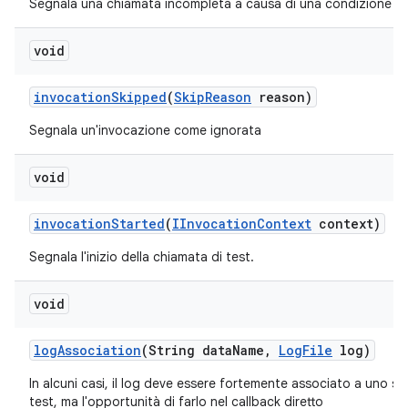
Segnala una chiamata incompleta a causa di una condizione di 
void
invocation
Skipped
(
Skip
Reason
reason)
Segnala un'invocazione come ignorata
void
invocation
Started
(
IInvocation
Context
context)
Segnala l'inizio della chiamata di test.
void
log
Association
(String data
Name
,
Log
File
log)
In alcuni casi, il log deve essere fortemente associato a uno sc
test, ma l'opportunità di farlo nel callback diretto