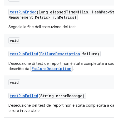
test
Run
Ended
(long elapsed
Time
Millis
,
Hash
Map<Str
Measurement
.
Metric> run
Metrics)
Segnala la fine dell'esecuzione del test.
void
test
Run
Failed
(
Failure
Description
failure)
L'esecuzione di test dei report non è stata completata a causa
FailureDescription
descritto da
.
void
test
Run
Failed
(String error
Message)
L'esecuzione del test dei report non è stata completata a caus
errore irreversibile.