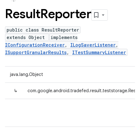
Result
Reporter
public class ResultReporter
extends Object
implements
IConfigurationReceiver
,
ILogSaverListener
,
ISupportGranularResults
,
ITestSummaryListener
java.lang.Object
↳
com.google.android.tradefed.result.teststorage.Resul