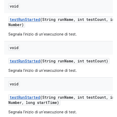
void
test
Run
Started
(String run
Name
,
int test
Count
,
int
Number)
Segnala l'inizio di un'esecuzione di test.
void
test
Run
Started
(String run
Name
,
int test
Count)
Segnala l'inizio di un'esecuzione di test.
void
test
Run
Started
(String run
Name
,
int test
Count
,
int
Number
,
long start
Time)
Segnala l'inizio di un'esecuzione di test.