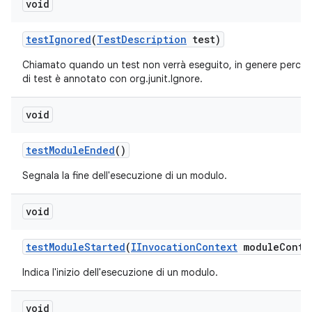
void
test
Ignored
(
Test
Description
test)
Chiamato quando un test non verrà eseguito, in genere perch
di test è annotato con org.junit.Ignore.
void
test
Module
Ended
()
Segnala la fine dell'esecuzione di un modulo.
void
test
Module
Started
(
IInvocation
Context
module
Conte
Indica l'inizio dell'esecuzione di un modulo.
void