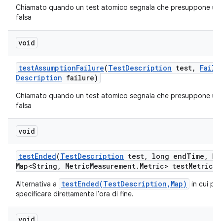
Chiamato quando un test atomico segnala che presuppone un
falsa
void
test
Assumption
Failure
(
Test
Description
test
,
Failu
Description
failure)
Chiamato quando un test atomico segnala che presuppone un
falsa
void
test
Ended
(
Test
Description
test
,
long end
Time
,
Ha
Map<String
,
Metric
Measurement
.
Metric> test
Metrics)
testEnded(TestDescription,Map)
Alternativa a
in cui po
specificare direttamente l'ora di fine.
void