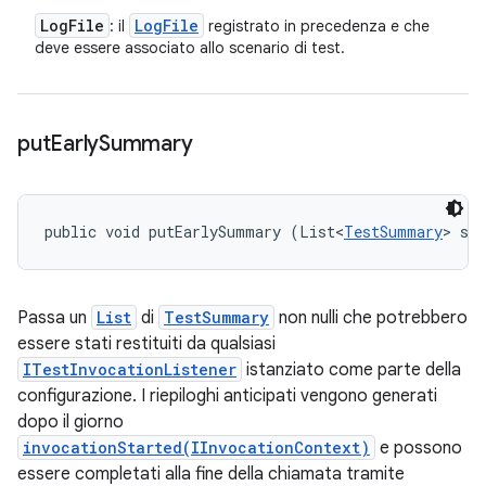
Log
File
Log
File
: il
registrato in precedenza e che
deve essere associato allo scenario di test.
put
Early
Summary
public void putEarlySummary (List<
TestSummary
> su
Passa un
List
di
TestSummary
non nulli che potrebbero
essere stati restituiti da qualsiasi
ITestInvocationListener
istanziato come parte della
configurazione. I riepiloghi anticipati vengono generati
dopo il giorno
invocationStarted(IInvocationContext)
e possono
essere completati alla fine della chiamata tramite