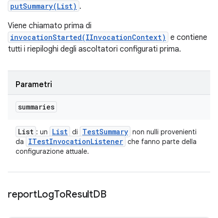
putSummary(List)
.
Viene chiamato prima di
invocationStarted(IInvocationContext)
e contiene
tutti i riepiloghi degli ascoltatori configurati prima.
Parametri
summaries
List
List
Test
Summary
: un
di
non nulli provenienti
ITest
Invocation
Listener
da
che fanno parte della
configurazione attuale.
report
Log
To
Result
DB