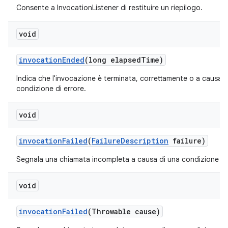
Consente a InvocationListener di restituire un riepilogo.
void
invocation
Ended
(long elapsed
Time)
Indica che l'invocazione è terminata, correttamente o a causa d
condizione di errore.
void
invocation
Failed
(
Failure
Description
failure)
Segnala una chiamata incompleta a causa di una condizione di 
void
invocation
Failed
(Throwable cause)