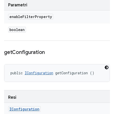
Parametri
enable
Filter
Property
boolean
get
Configuration
public 
IConfiguration
 getConfiguration ()
Resi
IConfiguration