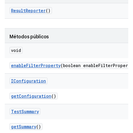
Result
Reporter
()
Métodos públicos
void
enable
Filter
Property
(boolean enable
Filter
Property
IConfiguration
get
Configuration
()
Test
Summary
get
Summary
()