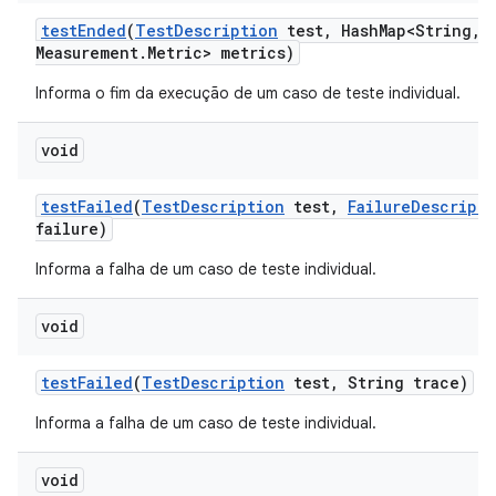
test
Ended
(
Test
Description
test
,
Hash
Map<String
,
M
Measurement
.
Metric> metrics)
Informa o fim da execução de um caso de teste individual.
void
test
Failed
(
Test
Description
test
,
Failure
Descripti
failure)
Informa a falha de um caso de teste individual.
void
test
Failed
(
Test
Description
test
,
String trace)
Informa a falha de um caso de teste individual.
void