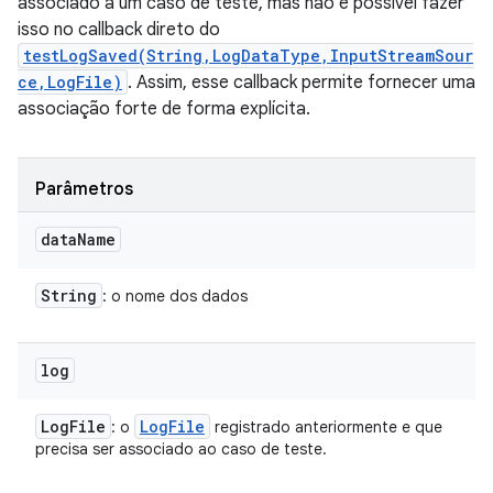
associado a um caso de teste, mas não é possível fazer
isso no callback direto do
testLogSaved(String,LogDataType,InputStreamSour
ce,LogFile)
. Assim, esse callback permite fornecer uma
associação forte de forma explícita.
Parâmetros
data
Name
String
: o nome dos dados
log
Log
File
Log
File
: o
registrado anteriormente e que
precisa ser associado ao caso de teste.