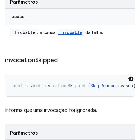
Parâmetros
cause
Throwable
Throwable
: a causa
da falha.
invocation
Skipped
public void invocationSkipped (
SkipReason
 reason)
Informa que uma invocação foi ignorada.
Parâmetros