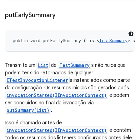
put
Early
Summary
public void putEarlySummary (List<
TestSummary
> su
Transmite um
List
de
TestSummary
s não nulos que
podem ter sido retornados de qualquer
ITestInvocationListener
s instanciados como parte
da configuração. Os resumos iniciais são gerados após
invocationStarted(IInvocationContext)
e podem
ser concluídos no final da invocação via
putSummary(List)
.
Isso é chamado antes de
invocationStarted(IInvocationContext)
e contém
todos os resumos dos listeners configurados antes dele.