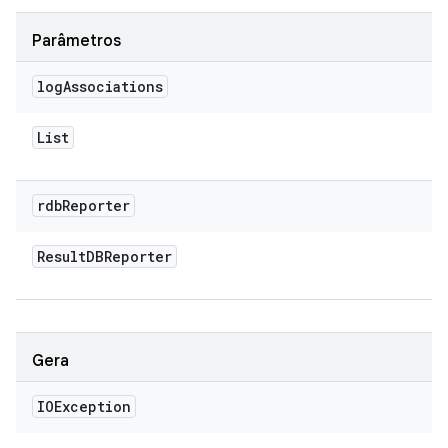
Parâmetros
log
Associations
List
rdb
Reporter
Result
DBReporter
Gera
IOException