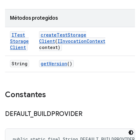
Métodos protegidos
ITest
create
Test
Storage
Storage
Client
(
IInvocation
Context
Client
context)
String
get
Version
()
Constantes
DEFAULT
_
BUILDPROVIDER
public static final String DEFAULT_BUILDPROVIDER