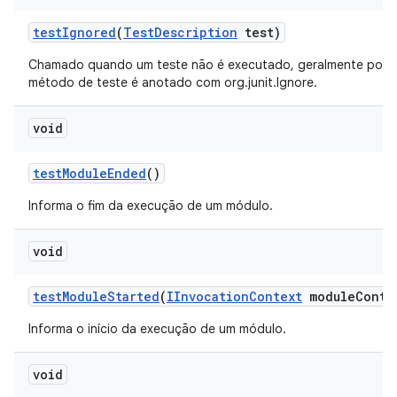
test
Ignored
(
Test
Description
test)
Chamado quando um teste não é executado, geralmente porq
método de teste é anotado com org.junit.Ignore.
void
test
Module
Ended
()
Informa o fim da execução de um módulo.
void
test
Module
Started
(
IInvocation
Context
module
Conte
Informa o início da execução de um módulo.
void