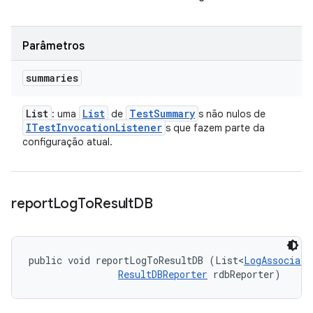
Parâmetros
summaries
List
List
Test
Summary
: uma
de
s não nulos de
ITest
Invocation
Listener
s que fazem parte da
configuração atual.
report
Log
To
Result
DB
public void reportLogToResultDB (List<
LogAssociati
ResultDBReporter
 rdbReporter)