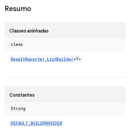
Resumo
Classes aninhadas
class
Result
Reporter
.
List
Builder
<T>
Constantes
String
DEFAULT
_
BUILDPROVIDER