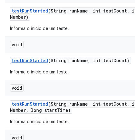
test
Run
Started
(String run
Name
,
int test
Count
,
int
Number)
Informa o início de um teste.
void
test
Run
Started
(String run
Name
,
int test
Count)
Informa o início de um teste.
void
test
Run
Started
(String run
Name
,
int test
Count
,
int
Number
,
long start
Time)
Informa o início de um teste.
void