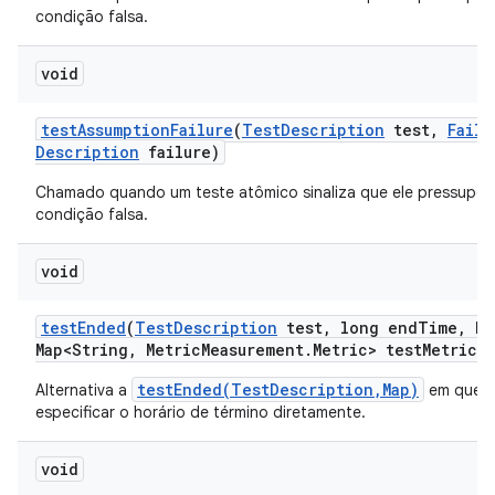
condição falsa.
void
test
Assumption
Failure
(
Test
Description
test
,
Failu
Description
failure)
Chamado quando um teste atômico sinaliza que ele pressupõ
condição falsa.
void
test
Ended
(
Test
Description
test
,
long end
Time
,
Ha
Map<String
,
Metric
Measurement
.
Metric> test
Metrics)
testEnded(TestDescription,Map)
Alternativa a
em que 
especificar o horário de término diretamente.
void