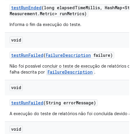
test
Run
Ended
(long elapsed
Time
Millis
,
Hash
Map<Str
Measurement
.
Metric> run
Metrics)
Informa o fim da execução do teste.
void
test
Run
Failed
(
Failure
Description
failure)
Não foi possível concluir o teste de execução de relatórios de
FailureDescription
falha descrita por
.
void
test
Run
Failed
(String error
Message)
A execução do teste de relatórios não foi concluída devido a u
void