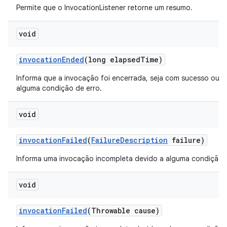
Permite que o InvocationListener retorne um resumo.
void
invocation
Ended
(long elapsed
Time)
Informa que a invocação foi encerrada, seja com sucesso ou d
alguma condição de erro.
void
invocation
Failed
(
Failure
Description
failure)
Informa uma invocação incompleta devido a alguma condição d
void
invocation
Failed
(Throwable cause)