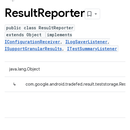
Result
Reporter
public class ResultReporter
extends Object
implements
IConfigurationReceiver
,
ILogSaverListener
,
ISupportGranularResults
,
ITestSummaryListener
java.lang.Object
↳
com.google.android.tradefed.result.teststorage.Resul