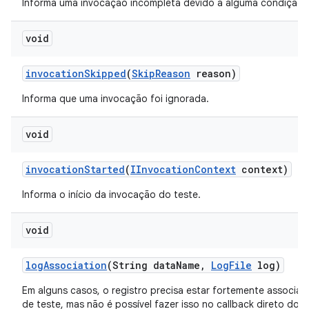
Informa uma invocação incompleta devido a alguma condição d
void
invocation
Skipped
(
Skip
Reason
reason)
Informa que uma invocação foi ignorada.
void
invocation
Started
(
IInvocation
Context
context)
Informa o início da invocação do teste.
void
log
Association
(String data
Name
,
Log
File
log)
Em alguns casos, o registro precisa estar fortemente associa
de teste, mas não é possível fazer isso no callback direto do