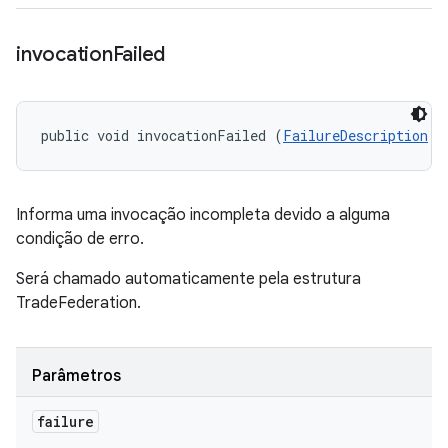
invocation
Failed
public void invocationFailed (
FailureDescription
 f
Informa uma invocação incompleta devido a alguma
condição de erro.
Será chamado automaticamente pela estrutura
TradeFederation.
Parâmetros
failure