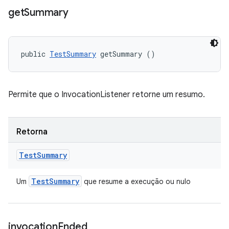
get
Summary
public 
TestSummary
 getSummary ()
Permite que o InvocationListener retorne um resumo.
Retorna
Test
Summary
Test
Summary
Um
que resume a execução ou nulo
invocation
Ended