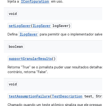
IConfiguration
Injeta a
em uso.
void
set
Log
Saver
(
ILog
Saver
log
Saver)
ILogSaver
Defina
para permitir que o implementador salve a
boolean
support
Granular
Results
()
Retorna "True" se o jornalista puder usar resultados detalhad
contrário, retorna "False".
void
test
Assumption
Failure
(
Test
Description
test
,
Strin
Chamado quando um teste atômico sinaliza que ele pressupõ