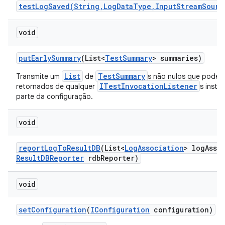
testLogSaved(String,LogDataType,InputStreamSourc
void
put
Early
Summary
(List<
Test
Summary
> summaries)
List
TestSummary
Transmite um
de
s não nulos que podem 
ITestInvocationListener
retornados de qualquer
s inst
parte da configuração.
void
report
Log
To
Result
DB
(List<
Log
Association
> log
Asso
Result
DBReporter
rdb
Reporter)
void
set
Configuration
(
IConfiguration
configuration)