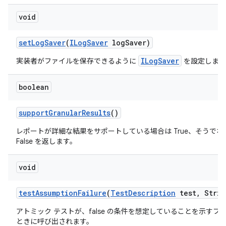
void
set
Log
Saver
(
ILog
Saver
log
Saver)
ILogSaver
実装者がファイルを保存できるように
を設定します
boolean
support
Granular
Results
()
レポートが詳細な結果をサポートしている場合は True、そうでな
False を返します。
void
test
Assumption
Failure
(
Test
Description
test
,
Strin
アトミック テストが、false の条件を想定していることを示すフ
ときに呼び出されます。