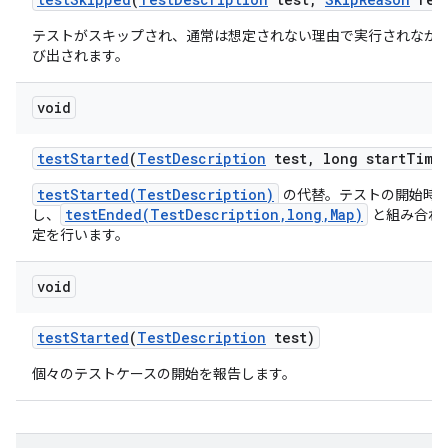
テストがスキップされ、通常は想定されない理由で実行されなか
び出されます。
void
test
Started
(
Test
Description
test
,
long start
Time
testStarted(TestDescription)
の代替。テストの開始時
testEnded(TestDescription,long,Map)
し、
と組み合わ
定を行います。
void
test
Started
(
Test
Description
test)
個々のテストケースの開始を報告します。