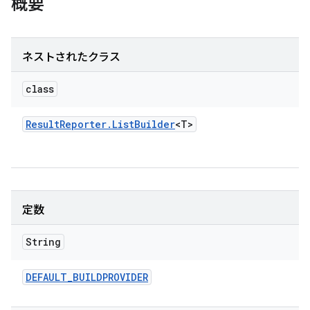
概要
ネストされたクラス
class
Result
Reporter
.
List
Builder
<T>
定数
String
DEFAULT
_
BUILDPROVIDER