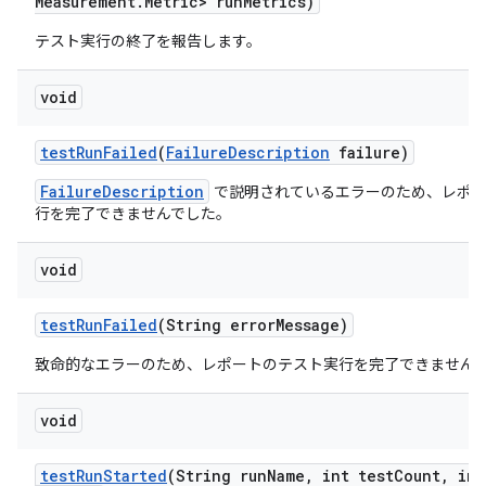
Measurement
.
Metric> run
Metrics)
テスト実行の終了を報告します。
void
test
Run
Failed
(
Failure
Description
failure)
FailureDescription
で説明されているエラーのため、レポー
行を完了できませんでした。
void
test
Run
Failed
(String error
Message)
致命的なエラーのため、レポートのテスト実行を完了できません
void
test
Run
Started
(String run
Name
,
int test
Count
,
int