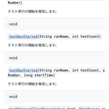
Number)
テスト実行の開始を報告します。
void
test
Run
Started
(String run
Name
,
int test
Count)
テスト実行の開始を報告します。
void
test
Run
Started
(String run
Name
,
int test
Count
,
int
Number
,
long start
Time)
テスト実行の開始を報告します。
void
test
Skipped
(
Test
Description
test
,
Skip
Reason
rea