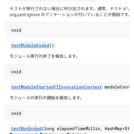
テストが実行されない場合に呼び出されます。通常、テストメソ
org.junit.Ignore のアノテーションが付いていることが原因です。
void
test
Module
Ended
()
モジュール実行の終了を報告します。
void
test
Module
Started
(
IInvocation
Context
module
Conte
モジュールの実行の開始を報告します。
void
test
Run
Ended
(long elapsed
Time
Millis
,
Hash
Map<Str