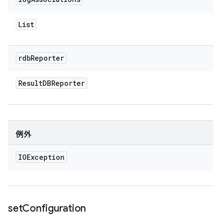
List
rdb
Reporter
Result
DBReporter
例外
IOException
set
Configuration