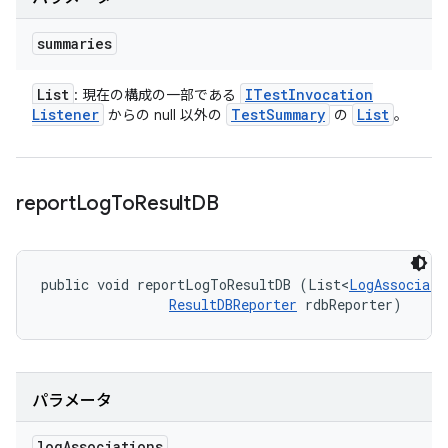
summaries
List
ITest
Invocation
: 現在の構成の一部である
Listener
Test
Summary
List
からの null 以外の
の
。
report
Log
To
Result
DB
public void reportLogToResultDB (List<
LogAssociati
ResultDBReporter
 rdbReporter)
パラメータ
log
Associations