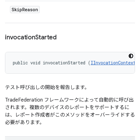
Skip
Reason
invocation
Started
public void invocationStarted (
IInvocationContext
 
テスト呼び出しの開始を報告します。
TradeFederation フレームワークによって自動的に呼び出
されます。複数のデバイスのレポートをサポートするに
は、レポート作成者がこのメソッドをオーバーライドする
必要があります。