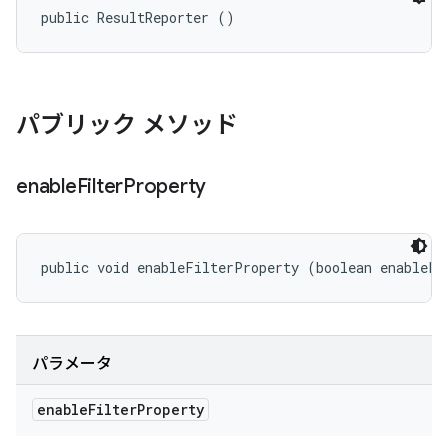
public ResultReporter ()
パブリック メソッド
enable
Filter
Property
public void enableFilterProperty (boolean enableFi
パラメータ
enable
Filter
Property