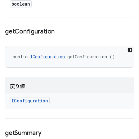
boolean
get
Configuration
public 
IConfiguration
 getConfiguration ()
戻り値
IConfiguration
get
Summary