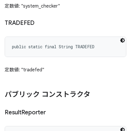
定数値: "system_checker"
TRADEFED
public static final String TRADEFED
定数値: "tradefed"
パブリック コンストラクタ
Result
Reporter