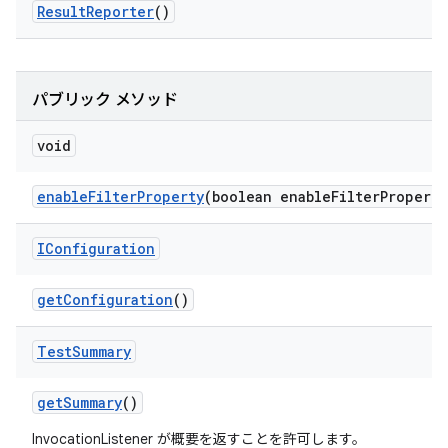
Result
Reporter
()
パブリック メソッド
void
enable
Filter
Property
(boolean enable
Filter
Property
IConfiguration
get
Configuration
()
Test
Summary
get
Summary
()
InvocationListener が概要を返すことを許可します。