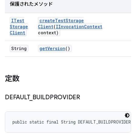
保護されたメソッド
ITest
create
Test
Storage
Storage
Client
(
IInvocation
Context
Client
context)
String
get
Version
()
定数
DEFAULT
_
BUILDPROVIDER
public static final String DEFAULT_BUILDPROVIDER