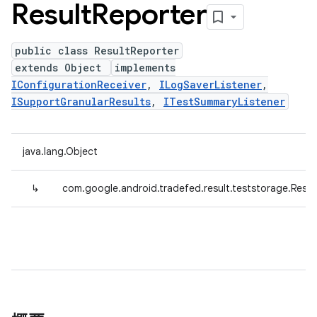
Result
Reporter
public class ResultReporter
extends Object
implements
IConfigurationReceiver
,
ILogSaverListener
,
ISupportGranularResults
,
ITestSummaryListener
java.lang.Object
↳
com.google.android.tradefed.result.teststorage.Resul