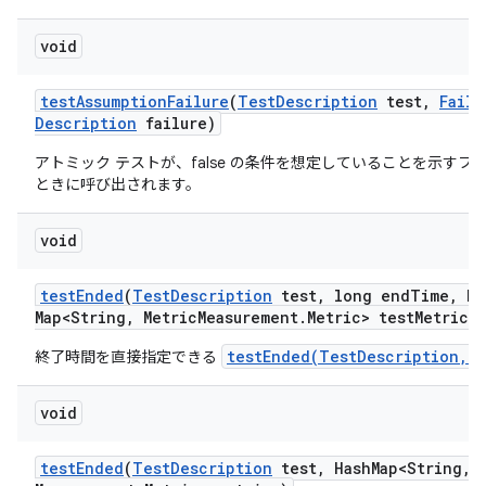
void
test
Assumption
Failure
(
Test
Description
test
,
Failu
Description
failure)
アトミック テストが、false の条件を想定していることを示すフ
ときに呼び出されます。
void
test
Ended
(
Test
Description
test
,
long end
Time
,
Ha
Map<String
,
Metric
Measurement
.
Metric> test
Metrics)
testEnded(TestDescription,Ma
終了時間を直接指定できる
void
test
Ended
(
Test
Description
test
,
Hash
Map<String
,
M