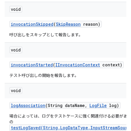
void
invocation
Skipped
(
Skip
Reason
reason)
呼び出しをスキップとして報告します。
void
invocation
Started
(
IInvocation
Context
context)
テスト呼び出しの開始を報告します。
void
log
Association
(String data
Name
,
Log
File
log)
場合によっては、ログをテストケースに強く関連付ける必要があ
の
testLogSaved(String,LogDataType,InputStreamSourc