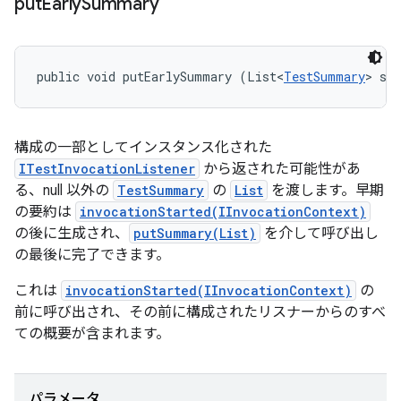
put
Early
Summary
public void putEarlySummary (List<
TestSummary
> su
構成の一部としてインスタンス化された
ITestInvocationListener
から返された可能性があ
る、null 以外の
TestSummary
の
List
を渡します。早期
の要約は
invocationStarted(IInvocationContext)
の後に生成され、
putSummary(List)
を介して呼び出し
の最後に完了できます。
これは
invocationStarted(IInvocationContext)
の
前に呼び出され、その前に構成されたリスナーからのすべ
ての概要が含まれます。
パラメータ