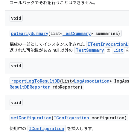
コールバックでそれを行うことはできません。
void
put
Early
Summary
(List<
Test
Summary
> summaries)
ITestInvocationLis
構成の一部としてインスタンス化された
TestSummary
List
返された可能性がある null 以外の
の
を渡
void
report
Log
To
Result
DB
(List<
Log
Association
> log
Asso
Result
DBReporter
rdb
Reporter)
void
set
Configuration
(
IConfiguration
configuration)
IConfiguration
使用中の
を挿入します。