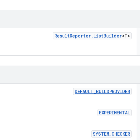
Result
Reporter
.
List
Builder
<T>
DEFAULT
_
BUILDPROVIDER
EXPERIMENTAL
SYSTEM
_
CHECKER