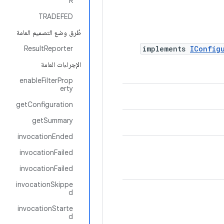
R
TRADEFED
طُرق وضع التصميم العامة
ResultReporter
implements
IConfig
الإجراءات العامة
enableFilterProp
erty
getConfiguration
getSummary
invocationEnded
invocationFailed
invocationFailed
invocationSkippe
d
invocationStarte
d