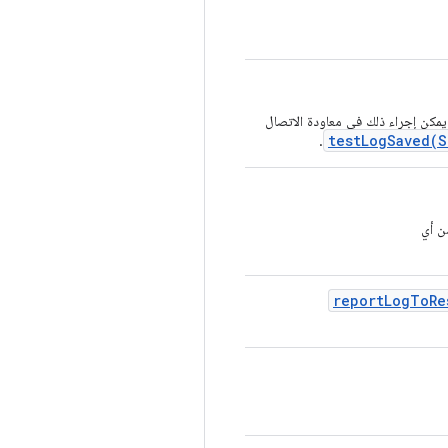
 يمكن إجراء ذلك في معاودة الاتصال
testLogSaved(S
.
ن أي
report
Log
To
Re