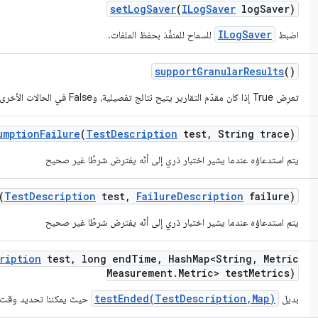
set
Log
Saver
(
ILog
Saver
log
Saver)
ILogSaver
اضبط
للسماح للمنفِّذ بحفظ الملفات.
support
Granular
Results
()
تعرِض True إذا كان مقدّم التقارير يتيح نتائج تفصيلية، وFalse في الحالات الأخرى.
umption
Failure
(
Test
Description
test
,
String trace)
يتم استدعاؤه عندما يشير اختبار ذري إلى أنّه يفترض شرطًا غير صحيح
(
Test
Description
test
,
Failure
Description
failure)
يتم استدعاؤه عندما يشير اختبار ذري إلى أنّه يفترض شرطًا غير صحيح
ription
test
,
long end
Time
,
Hash
Map<String
,
Metric
Measurement
.
Metric> test
Metrics)
testEnded(TestDescription,Map)
بديل
حيث يمكننا تحديد وقت الا