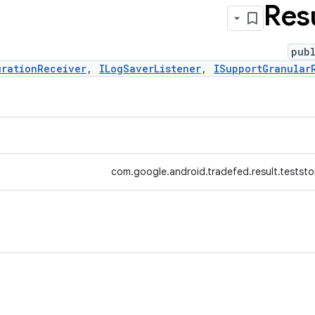
Res
pub
urationReceiver
,
ILogSaverListener
,
ISupportGranular
com.google.android.tradefed.result.teststo