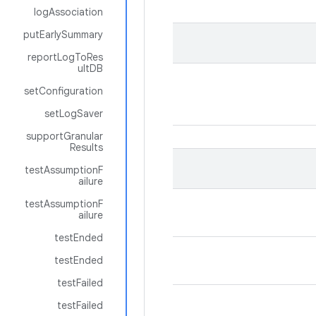
logAssociation
putEarlySummary
reportLogToRes
ultDB
setConfiguration
setLogSaver
supportGranular
Results
testAssumptionF
ailure
testAssumptionF
ailure
testEnded
testEnded
testFailed
testFailed