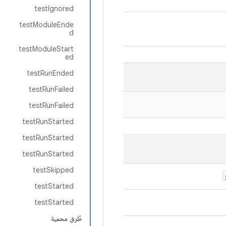
testIgnored
testModuleEnde
d
testModuleStart
ed
testRunEnded
testRunFailed
testRunFailed
testRunStarted
testRunStarted
testRunStarted
testSkipped
testStarted
testStarted
طُرق محمية