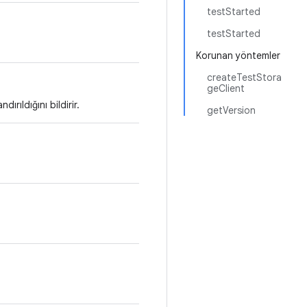
testStarted
testStarted
Korunan yöntemler
createTestStora
geClient
rıldığını bildirir.
getVersion