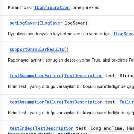
IConfiguration
Kullanımdaki
örneğini ekler.
set
Log
Saver
(
ILog
Saver
log
Saver)
ILogSave
Uygulayıcının dosyaları kaydetmesine izin vermek için
support
Granular
Results
()
Raporlayıcı ayrıntılı sonuçları destekliyorsa True, aksi takdirde F
test
Assumption
Failure
(
Test
Description
test
,
String
Birim testi, yanlış olduğu varsayılan bir koşulu işaretlediğinde çağrı
test
Assumption
Failure
(
Test
Description
test
,
Failu
Birim testi, yanlış olduğu varsayılan bir koşulu işaretlediğinde çağrı
test
Ended
(
Test
Description
test
,
long end
Time
,
Ha