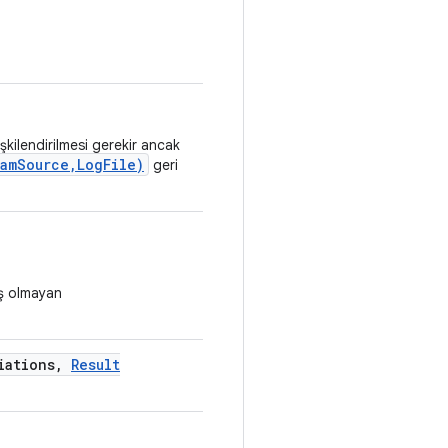
şkilendirilmesi gerekir ancak
amSource,LogFile)
geri
ş olmayan
iations
,
Result