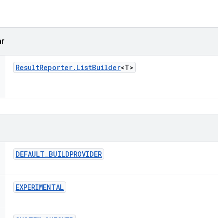
ar
Result
Reporter
.
List
Builder
<T>
DEFAULT
_
BUILDPROVIDER
EXPERIMENTAL