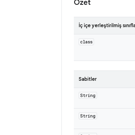
Özet
İç içe yerleştirilmiş sınıfl
class
Sabitler
String
String