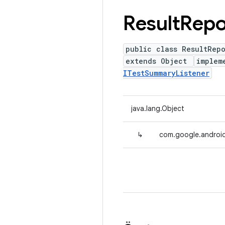
Result
Repo
public class ResultRepo
extends Object
implem
ITestSummaryListener
java.lang.Object
↳
com.google.android