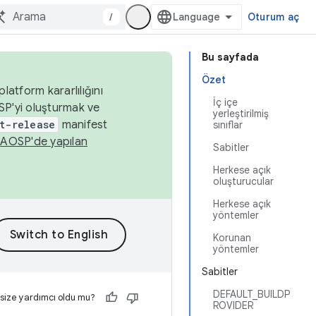
/
Oturum aç
Bu sayfada
Özet
latform kararlılığını
İç içe
SP'yi oluşturmak ve
yerleştirilmiş
t-release
manifest
sınıflar
n
AOSP'de yapılan
Sabitler
Herkese açık
oluşturucular
Herkese açık
yöntemler
Korunan
yöntemler
Sabitler
DEFAULT_BUILDP
 size yardımcı oldu mu?
ROVIDER