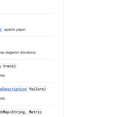
r
ayarını yapın.
alse değerini döndürür.
 trace)
lır.
re
Description
failure)
lır.
sh
Map<String
,
Metric