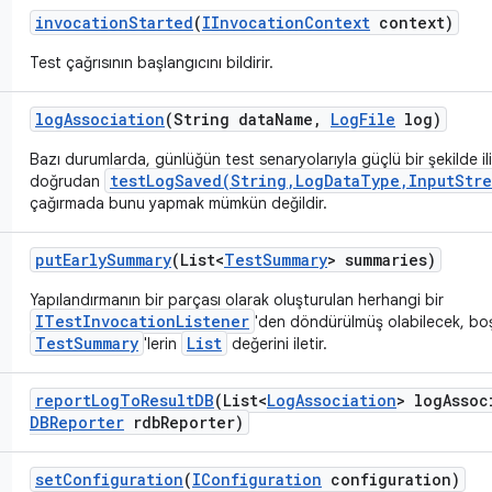
invocation
Started
(
IInvocation
Context
context)
Test çağrısının başlangıcını bildirir.
log
Association
(String data
Name
,
Log
File
log)
Bazı durumlarda, günlüğün test senaryolarıyla güçlü bir şekilde ili
testLogSaved(String,LogDataType,InputStre
doğrudan
çağırmada bunu yapmak mümkün değildir.
put
Early
Summary
(List<
Test
Summary
> summaries)
Yapılandırmanın bir parçası olarak oluşturulan herhangi bir
ITestInvocationListener
'den döndürülmüş olabilecek, bo
TestSummary
List
'lerin
değerini iletir.
report
Log
To
Result
DB
(List<
Log
Association
> log
Assoc
DBReporter
rdb
Reporter)
set
Configuration
(
IConfiguration
configuration)