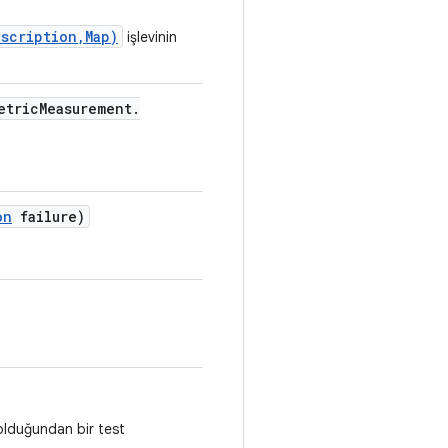
scription,Map)
işlevinin
etric
Measurement
.
on
failure)
 olduğundan bir test