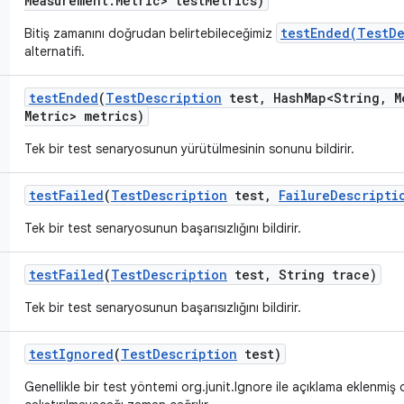
Measurement
.
Metric> test
Metrics)
testEnded(TestDe
Bitiş zamanını doğrudan belirtebileceğimiz
alternatifi.
test
Ended
(
Test
Description
test
,
Hash
Map<String
,
M
Metric> metrics)
Tek bir test senaryosunun yürütülmesinin sonunu bildirir.
test
Failed
(
Test
Description
test
,
Failure
Descripti
Tek bir test senaryosunun başarısızlığını bildirir.
test
Failed
(
Test
Description
test
,
String trace)
Tek bir test senaryosunun başarısızlığını bildirir.
test
Ignored
(
Test
Description
test)
Genellikle bir test yöntemi org.junit.Ignore ile açıklama eklenmiş