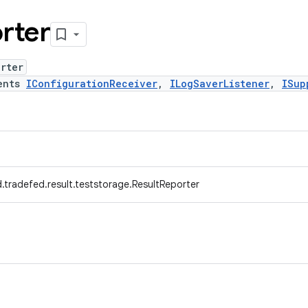
rter
rter
ents
IConfigurationReceiver
,
ILogSaverListener
,
ISup
.tradefed.result.teststorage.ResultReporter