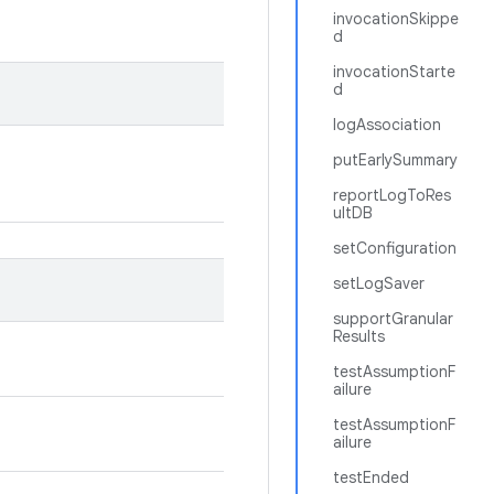
invocationSkippe
d
invocationStarte
d
logAssociation
putEarlySummary
reportLogToRes
ultDB
setConfiguration
setLogSaver
supportGranular
Results
testAssumptionF
ailure
testAssumptionF
ailure
testEnded