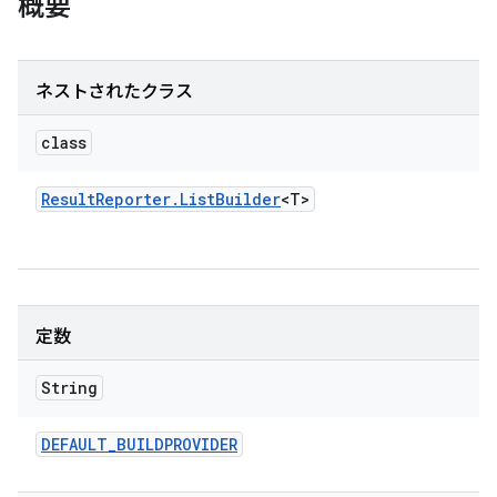
概要
ネストされたクラス
class
Result
Reporter
.
List
Builder
<T>
定数
String
DEFAULT
_
BUILDPROVIDER