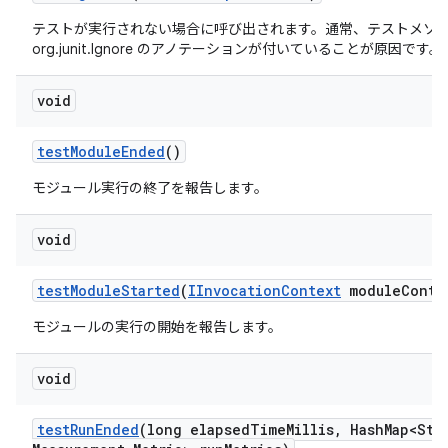
テストが実行されない場合に呼び出されます。通常、テストメソ
org.junit.Ignore のアノテーションが付いていることが原因です。
void
test
Module
Ended
()
モジュール実行の終了を報告します。
void
test
Module
Started
(
IInvocation
Context
module
Conte
モジュールの実行の開始を報告します。
void
test
Run
Ended
(long elapsed
Time
Millis
,
Hash
Map<Str