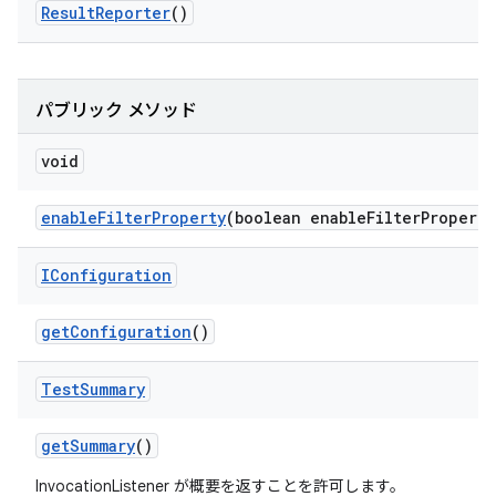
Result
Reporter
()
パブリック メソッド
void
enable
Filter
Property
(boolean enable
Filter
Property
IConfiguration
get
Configuration
()
Test
Summary
get
Summary
()
InvocationListener が概要を返すことを許可します。