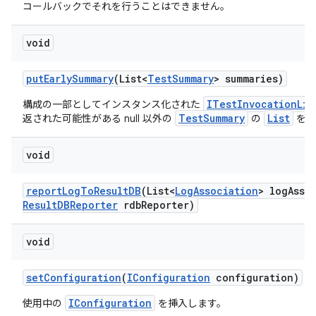
コールバックでそれを行うことはできません。
void
put
Early
Summary
(List<
Test
Summary
> summaries)
ITestInvocationLis
構成の一部としてインスタンス化された
TestSummary
List
返された可能性がある null 以外の
の
を渡
void
report
Log
To
Result
DB
(List<
Log
Association
> log
Asso
Result
DBReporter
rdb
Reporter)
void
set
Configuration
(
IConfiguration
configuration)
IConfiguration
使用中の
を挿入します。