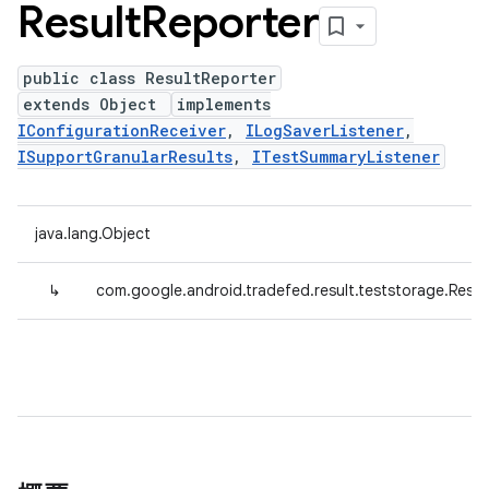
Result
Reporter
public class ResultReporter
extends Object
implements
IConfigurationReceiver
,
ILogSaverListener
,
ISupportGranularResults
,
ITestSummaryListener
java.lang.Object
↳
com.google.android.tradefed.result.teststorage.Resul