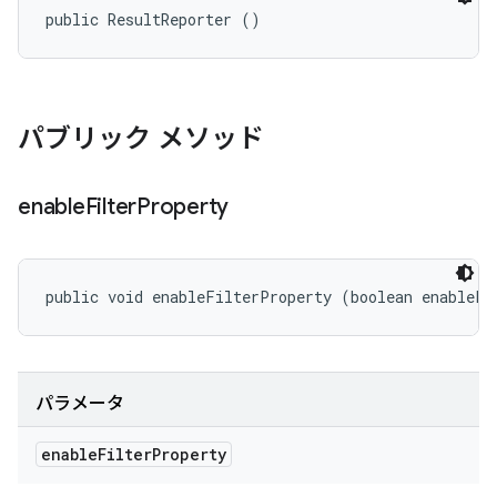
public ResultReporter ()
パブリック メソッド
enable
Filter
Property
public void enableFilterProperty (boolean enableFi
パラメータ
enable
Filter
Property