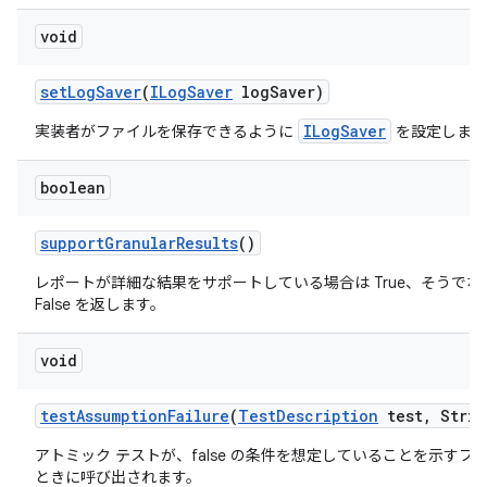
void
set
Log
Saver
(
ILog
Saver
log
Saver)
ILogSaver
実装者がファイルを保存できるように
を設定します
boolean
support
Granular
Results
()
レポートが詳細な結果をサポートしている場合は True、そうでな
False を返します。
void
test
Assumption
Failure
(
Test
Description
test
,
Strin
アトミック テストが、false の条件を想定していることを示すフ
ときに呼び出されます。