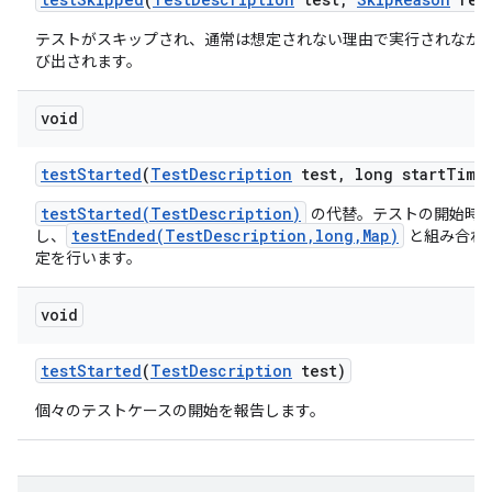
テストがスキップされ、通常は想定されない理由で実行されなか
び出されます。
void
test
Started
(
Test
Description
test
,
long start
Time
testStarted(TestDescription)
の代替。テストの開始時
testEnded(TestDescription,long,Map)
し、
と組み合わ
定を行います。
void
test
Started
(
Test
Description
test)
個々のテストケースの開始を報告します。