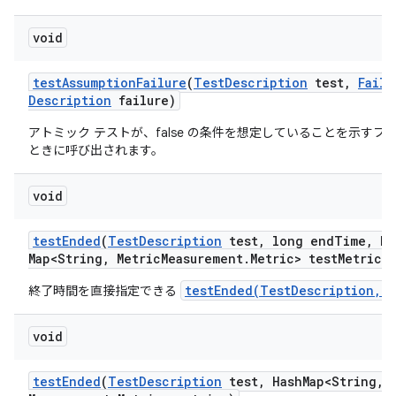
void
test
Assumption
Failure
(
Test
Description
test
,
Failu
Description
failure)
アトミック テストが、false の条件を想定していることを示すフ
ときに呼び出されます。
void
test
Ended
(
Test
Description
test
,
long end
Time
,
Ha
Map<String
,
Metric
Measurement
.
Metric> test
Metrics)
testEnded(TestDescription,Ma
終了時間を直接指定できる
void
test
Ended
(
Test
Description
test
,
Hash
Map<String
,
M