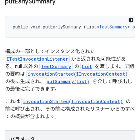
put
Early
Summary
public void putEarlySummary (List<
TestSummary
> su
構成の一部としてインスタンス化された
ITestInvocationListener
から返された可能性があ
る、null 以外の
TestSummary
の
List
を渡します。早期
の要約は
invocationStarted(IInvocationContext)
の後に生成され、
putSummary(List)
を介して呼び出し
の最後に完了できます。
これは
invocationStarted(IInvocationContext)
の
前に呼び出され、その前に構成されたリスナーからのすべ
ての概要が含まれます。
パラメータ