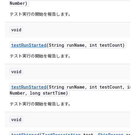
Number)
テスト実行の開始を報告します。
void
test
Run
Started
(String run
Name
,
int test
Count)
テスト実行の開始を報告します。
void
test
Run
Started
(String run
Name
,
int test
Count
,
int
Number
,
long start
Time)
テスト実行の開始を報告します。
void
test
Skipped
(
Test
Description
test
,
Skip
Reason
rea