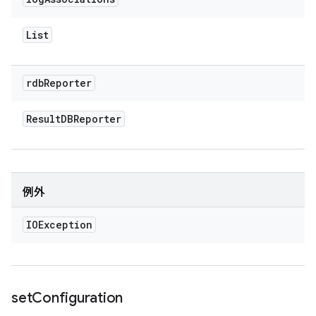
List
rdb
Reporter
Result
DBReporter
例外
IOException
set
Configuration