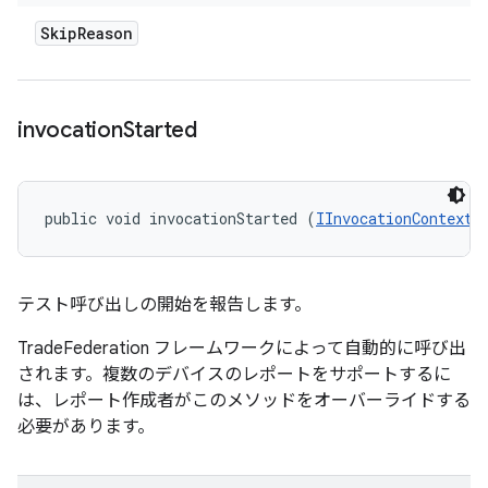
Skip
Reason
invocation
Started
public void invocationStarted (
IInvocationContext
 
テスト呼び出しの開始を報告します。
TradeFederation フレームワークによって自動的に呼び出
されます。複数のデバイスのレポートをサポートするに
は、レポート作成者がこのメソッドをオーバーライドする
必要があります。