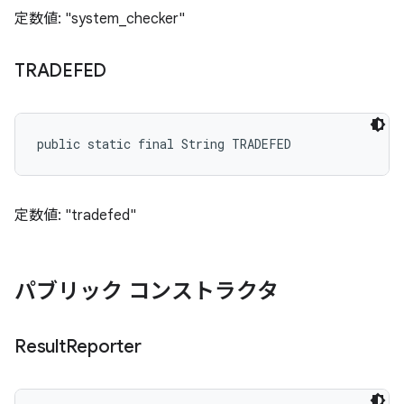
定数値: "system_checker"
TRADEFED
public static final String TRADEFED
定数値: "tradefed"
パブリック コンストラクタ
Result
Reporter