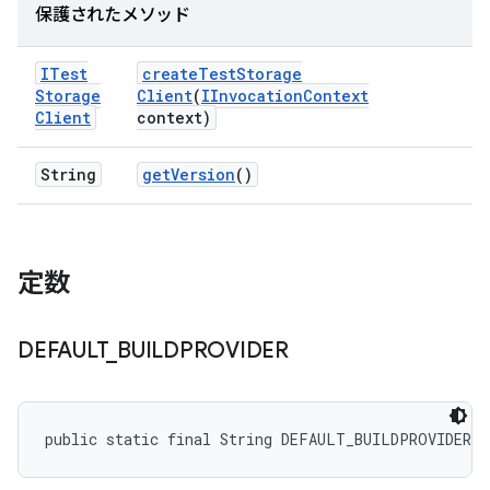
保護されたメソッド
ITest
create
Test
Storage
Storage
Client
(
IInvocation
Context
Client
context)
String
get
Version
()
定数
DEFAULT
_
BUILDPROVIDER
public static final String DEFAULT_BUILDPROVIDER