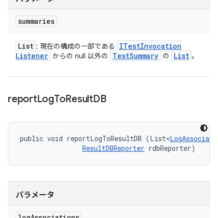
summaries
List
ITest
Invocation
: 現在の構成の一部である
Listener
Test
Summary
List
からの null 以外の
の
。
report
Log
To
Result
DB
public void reportLogToResultDB (List<
LogAssociati
ResultDBReporter
 rdbReporter)
パラメータ
log
Associations