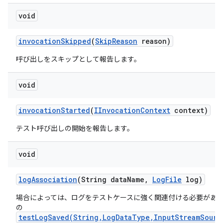
void
invocation
Skipped
(
Skip
Reason
reason)
呼び出しをスキップとして報告します。
void
invocation
Started
(
IInvocation
Context
context)
テスト呼び出しの開始を報告します。
void
log
Association
(String data
Name
,
Log
File
log)
場合によっては、ログをテストケースに強く関連付ける必要があ
の
testLogSaved(String,LogDataType,InputStreamSourc