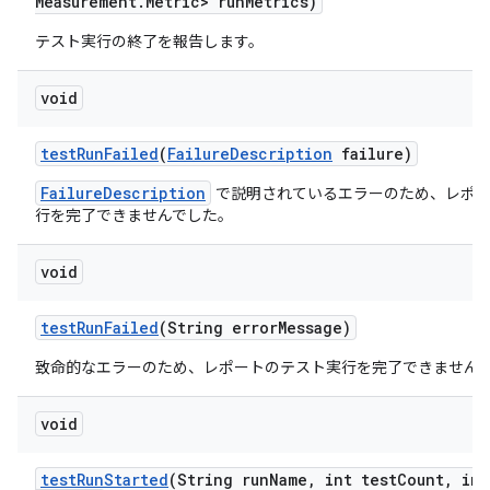
Measurement
.
Metric> run
Metrics)
テスト実行の終了を報告します。
void
test
Run
Failed
(
Failure
Description
failure)
FailureDescription
で説明されているエラーのため、レポー
行を完了できませんでした。
void
test
Run
Failed
(String error
Message)
致命的なエラーのため、レポートのテスト実行を完了できません
void
test
Run
Started
(String run
Name
,
int test
Count
,
int