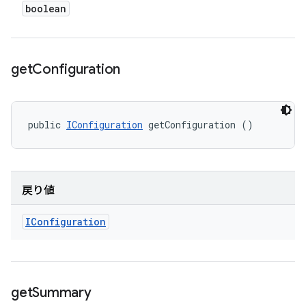
boolean
get
Configuration
public 
IConfiguration
 getConfiguration ()
戻り値
IConfiguration
get
Summary