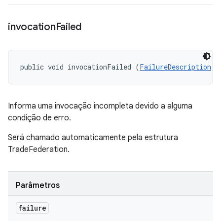
invocation
Failed
public void invocationFailed (
FailureDescription
 f
Informa uma invocação incompleta devido a alguma
condição de erro.
Será chamado automaticamente pela estrutura
TradeFederation.
Parâmetros
failure