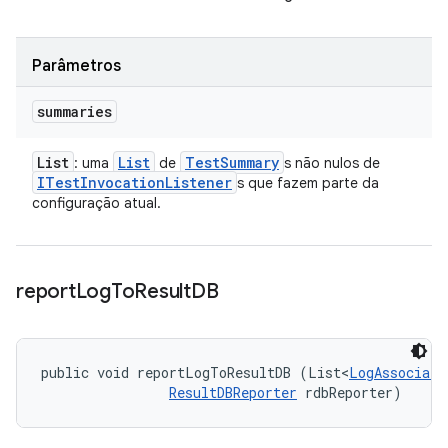
Parâmetros
summaries
List
List
Test
Summary
: uma
de
s não nulos de
ITest
Invocation
Listener
s que fazem parte da
configuração atual.
report
Log
To
Result
DB
public void reportLogToResultDB (List<
LogAssociati
ResultDBReporter
 rdbReporter)