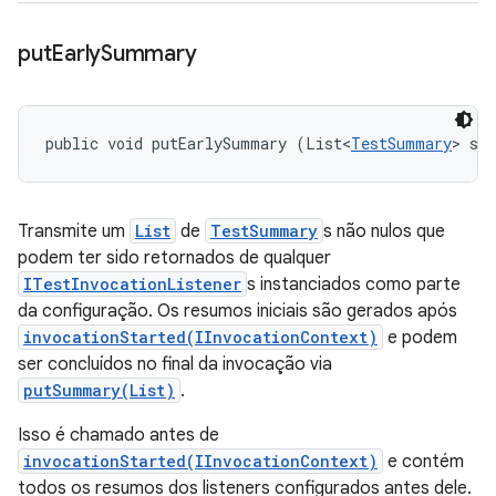
put
Early
Summary
public void putEarlySummary (List<
TestSummary
> su
Transmite um
List
de
TestSummary
s não nulos que
podem ter sido retornados de qualquer
ITestInvocationListener
s instanciados como parte
da configuração. Os resumos iniciais são gerados após
invocationStarted(IInvocationContext)
e podem
ser concluídos no final da invocação via
putSummary(List)
.
Isso é chamado antes de
invocationStarted(IInvocationContext)
e contém
todos os resumos dos listeners configurados antes dele.