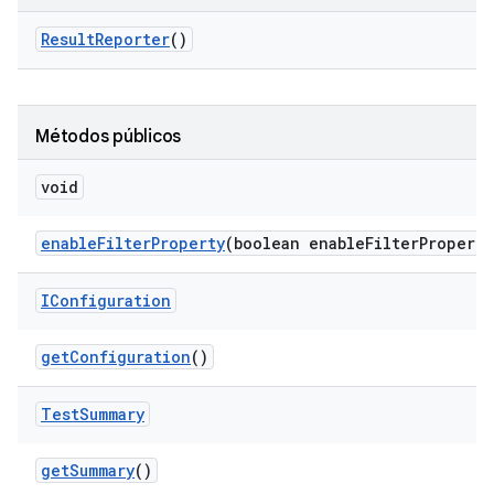
Result
Reporter
()
Métodos públicos
void
enable
Filter
Property
(boolean enable
Filter
Property
IConfiguration
get
Configuration
()
Test
Summary
get
Summary
()