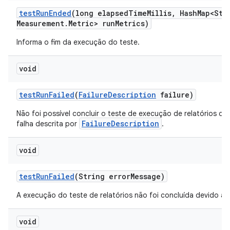
test
Run
Ended
(long elapsed
Time
Millis
,
Hash
Map<Str
Measurement
.
Metric> run
Metrics)
Informa o fim da execução do teste.
void
test
Run
Failed
(
Failure
Description
failure)
Não foi possível concluir o teste de execução de relatórios de
FailureDescription
falha descrita por
.
void
test
Run
Failed
(String error
Message)
A execução do teste de relatórios não foi concluída devido a u
void