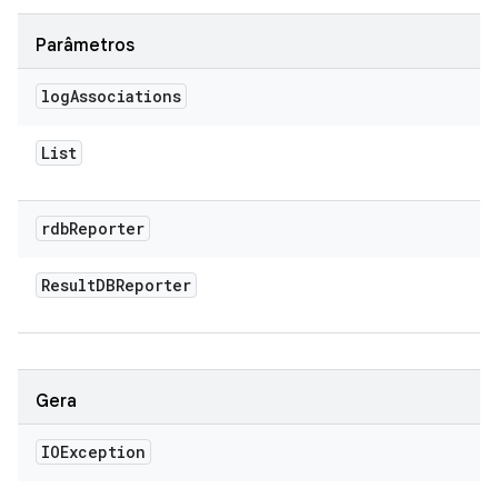
Parâmetros
log
Associations
List
rdb
Reporter
Result
DBReporter
Gera
IOException