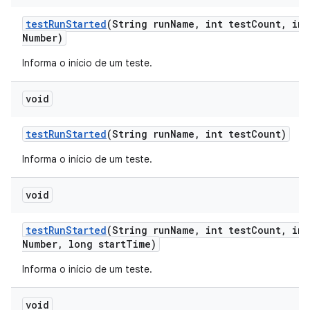
test
Run
Started
(String run
Name
,
int test
Count
,
int
Number)
Informa o início de um teste.
void
test
Run
Started
(String run
Name
,
int test
Count)
Informa o início de um teste.
void
test
Run
Started
(String run
Name
,
int test
Count
,
int
Number
,
long start
Time)
Informa o início de um teste.
void