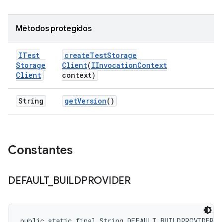
Métodos protegidos
ITest
create
Test
Storage
Storage
Client
(
IInvocation
Context
Client
context)
String
get
Version
()
Constantes
DEFAULT
_
BUILDPROVIDER
public static final String DEFAULT_BUILDPROVIDER