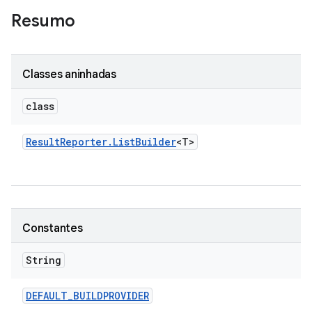
Resumo
Classes aninhadas
class
Result
Reporter
.
List
Builder
<T>
Constantes
String
DEFAULT
_
BUILDPROVIDER