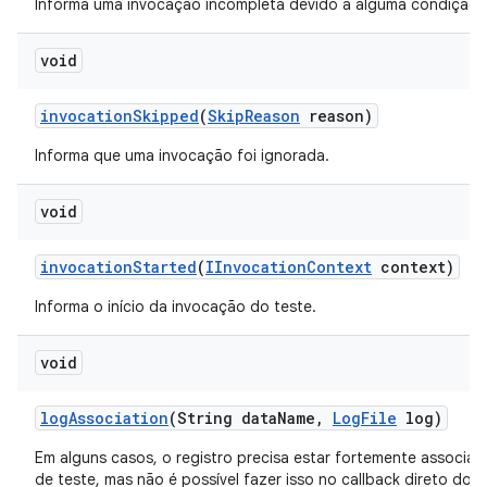
Informa uma invocação incompleta devido a alguma condição d
void
invocation
Skipped
(
Skip
Reason
reason)
Informa que uma invocação foi ignorada.
void
invocation
Started
(
IInvocation
Context
context)
Informa o início da invocação do teste.
void
log
Association
(String data
Name
,
Log
File
log)
Em alguns casos, o registro precisa estar fortemente associa
de teste, mas não é possível fazer isso no callback direto do