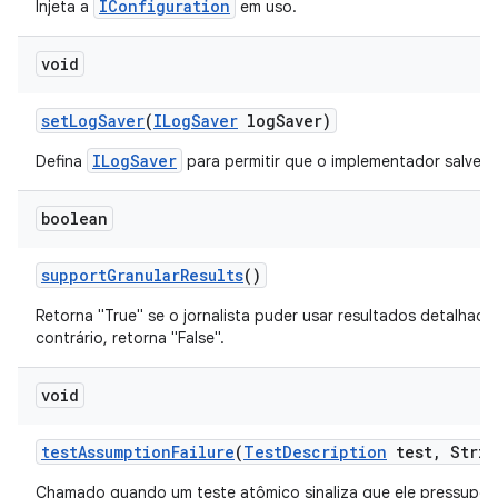
IConfiguration
Injeta a
em uso.
void
set
Log
Saver
(
ILog
Saver
log
Saver)
ILogSaver
Defina
para permitir que o implementador salve a
boolean
support
Granular
Results
()
Retorna "True" se o jornalista puder usar resultados detalhad
contrário, retorna "False".
void
test
Assumption
Failure
(
Test
Description
test
,
Strin
Chamado quando um teste atômico sinaliza que ele pressupõ