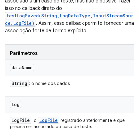
associado a um caso de teste, mas não é possível fazer
isso no callback direto do
testLogSaved(String,LogDataType,InputStreamSour
ce,LogFile)
. Assim, esse callback permite fornecer uma
associação forte de forma explícita.
Parâmetros
data
Name
String
: o nome dos dados
log
Log
File
Log
File
: o
registrado anteriormente e que
precisa ser associado ao caso de teste.