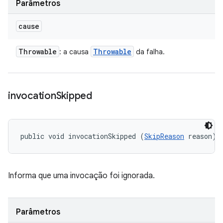
Parâmetros
cause
Throwable
Throwable
: a causa
da falha.
invocation
Skipped
public void invocationSkipped (
SkipReason
 reason)
Informa que uma invocação foi ignorada.
Parâmetros