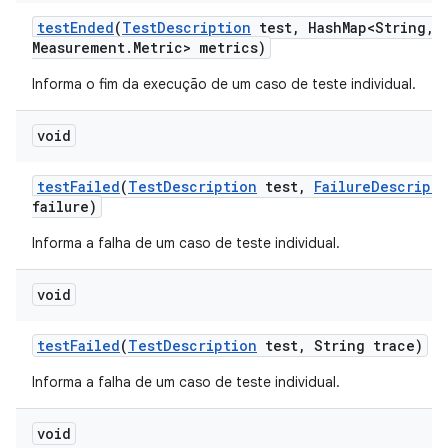
test
Ended
(
Test
Description
test
,
Hash
Map<String
,
M
Measurement
.
Metric> metrics)
Informa o fim da execução de um caso de teste individual.
void
test
Failed
(
Test
Description
test
,
Failure
Descripti
failure)
Informa a falha de um caso de teste individual.
void
test
Failed
(
Test
Description
test
,
String trace)
Informa a falha de um caso de teste individual.
void