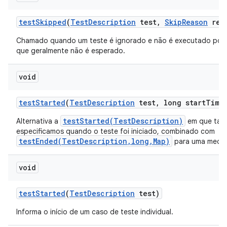
test
Skipped
(
Test
Description
test
,
Skip
Reason
rea
Chamado quando um teste é ignorado e não é executado por
que geralmente não é esperado.
void
test
Started
(
Test
Description
test
,
long start
Time
testStarted(TestDescription)
Alternativa a
em que ta
especificamos quando o teste foi iniciado, combinado com
testEnded(TestDescription,long,Map)
para uma mediç
void
test
Started
(
Test
Description
test)
Informa o início de um caso de teste individual.