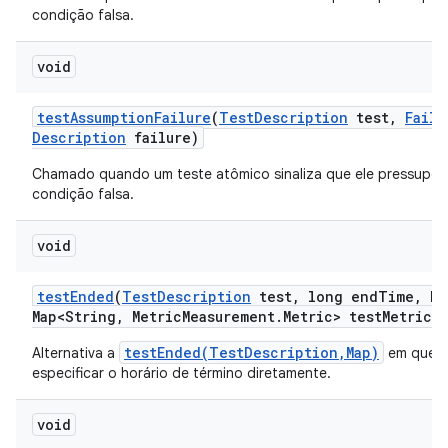
condição falsa.
void
test
Assumption
Failure
(
Test
Description
test
,
Failu
Description
failure)
Chamado quando um teste atômico sinaliza que ele pressupõ
condição falsa.
void
test
Ended
(
Test
Description
test
,
long end
Time
,
Ha
Map<String
,
Metric
Measurement
.
Metric> test
Metrics)
testEnded(TestDescription,Map)
Alternativa a
em que 
especificar o horário de término diretamente.
void