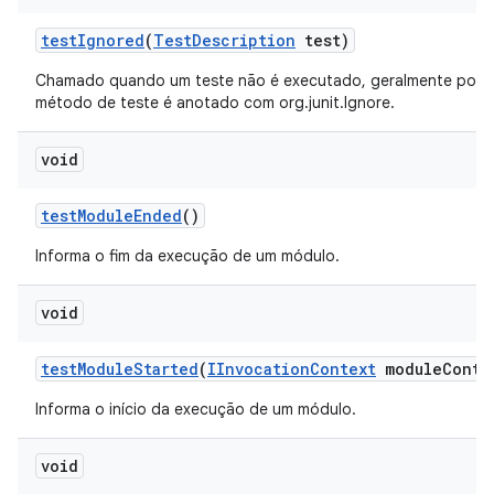
test
Ignored
(
Test
Description
test)
Chamado quando um teste não é executado, geralmente porq
método de teste é anotado com org.junit.Ignore.
void
test
Module
Ended
()
Informa o fim da execução de um módulo.
void
test
Module
Started
(
IInvocation
Context
module
Conte
Informa o início da execução de um módulo.
void