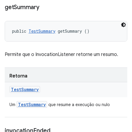
get
Summary
public 
TestSummary
 getSummary ()
Permite que o InvocationListener retorne um resumo.
Retorna
Test
Summary
Test
Summary
Um
que resume a execução ou nulo
invocation
Ended