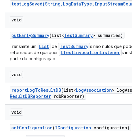
testLogSaved(String,LogDataType,InputStreamSourc
void
put
Early
Summary
(List<
Test
Summary
> summaries)
List
TestSummary
Transmite um
de
s não nulos que podem 
ITestInvocationListener
retornados de qualquer
s inst
parte da configuração.
void
report
Log
To
Result
DB
(List<
Log
Association
> log
Asso
Result
DBReporter
rdb
Reporter)
void
set
Configuration
(
IConfiguration
configuration)