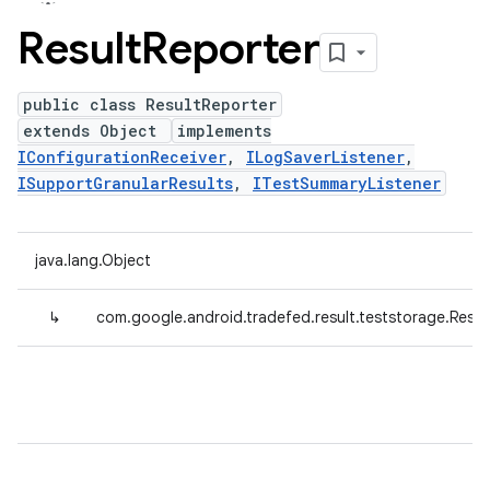
Result
Reporter
public class ResultReporter
extends Object
implements
IConfigurationReceiver
,
ILogSaverListener
,
ISupportGranularResults
,
ITestSummaryListener
java.lang.Object
↳
com.google.android.tradefed.result.teststorage.Resul