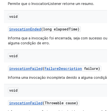
Permite que o InvocationListener retorne um resumo.
void
invocation
Ended
(long elapsed
Time)
Informa que a invocação foi encerrada, seja com sucesso ou d
alguma condição de erro.
void
invocation
Failed
(
Failure
Description
failure)
Informa uma invocação incompleta devido a alguma condição d
void
invocation
Failed
(Throwable cause)