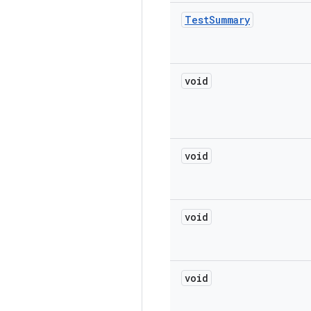
Test
Summary
void
void
void
void