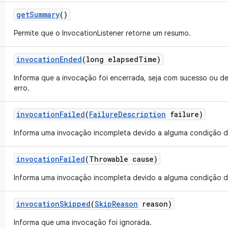
get
Summary
()
Permite que o InvocationListener retorne um resumo.
invocation
Ended
(long elapsed
Time)
Informa que a invocação foi encerrada, seja com sucesso ou d
erro.
invocation
Failed
(
Failure
Description
failure)
Informa uma invocação incompleta devido a alguma condição d
invocation
Failed
(Throwable cause)
Informa uma invocação incompleta devido a alguma condição d
invocation
Skipped
(
Skip
Reason
reason)
Informa que uma invocação foi ignorada.