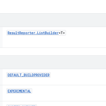
Result
Reporter
.
List
Builder
<T>
DEFAULT
_
BUILDPROVIDER
EXPERIMENTAL