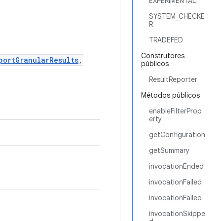
EXPERIMENTAL
SYSTEM_CHECKE
R
TRADEFED
Construtores
portGranularResults
,
públicos
ResultReporter
Métodos públicos
enableFilterProp
erty
getConfiguration
getSummary
invocationEnded
invocationFailed
invocationFailed
invocationSkippe