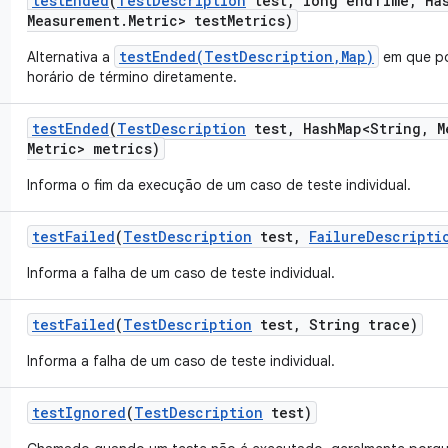
test
Ended
(
Test
Description
test
,
long end
Time
,
Ha
Measurement
.
Metric> test
Metrics)
testEnded(TestDescription,Map)
Alternativa a
em que po
horário de término diretamente.
test
Ended
(
Test
Description
test
,
Hash
Map<String
,
M
Metric> metrics)
Informa o fim da execução de um caso de teste individual.
test
Failed
(
Test
Description
test
,
Failure
Descripti
Informa a falha de um caso de teste individual.
test
Failed
(
Test
Description
test
,
String trace)
Informa a falha de um caso de teste individual.
test
Ignored
(
Test
Description
test)