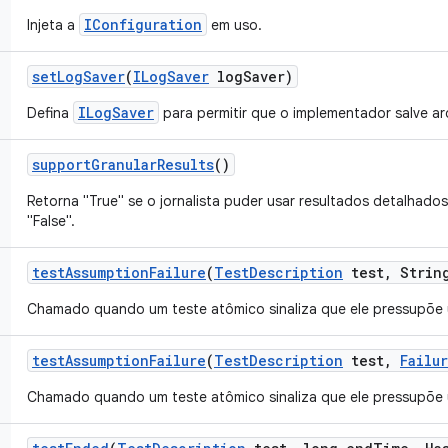
IConfiguration
Injeta a
em uso.
set
Log
Saver
(
ILog
Saver
log
Saver)
ILogSaver
Defina
para permitir que o implementador salve ar
support
Granular
Results
()
Retorna "True" se o jornalista puder usar resultados detalhados
"False".
test
Assumption
Failure
(
Test
Description
test
,
String
Chamado quando um teste atômico sinaliza que ele pressupõe 
test
Assumption
Failure
(
Test
Description
test
,
Failu
Chamado quando um teste atômico sinaliza que ele pressupõe 