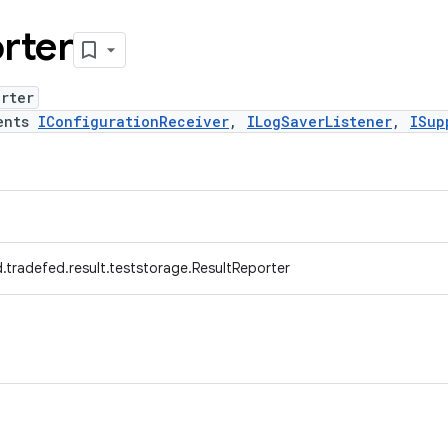
rter
rter
ents
IConfigurationReceiver
,
ILogSaverListener
,
ISup
.tradefed.result.teststorage.ResultReporter