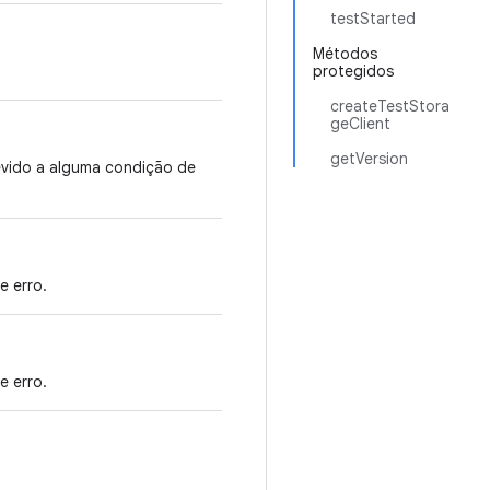
testStarted
Métodos
protegidos
createTestStora
geClient
getVersion
evido a alguma condição de
e erro.
e erro.