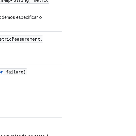
sh
Map<String
,
Metric
demos especificar o
etric
Measurement
.
on
failure)