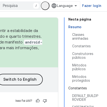
/
Fazer login
Nesta página
Resumo
tir a estabilidade da
Classes
o e quarto trimestres.
aninhadas
 de manifesto
android-
Constantes
ara mais informações,
Construtores
públicos
Métodos
públicos
Métodos
protegidos
Constantes
DEFAULT_BUILDP
ROVIDER
Isso foi útil?