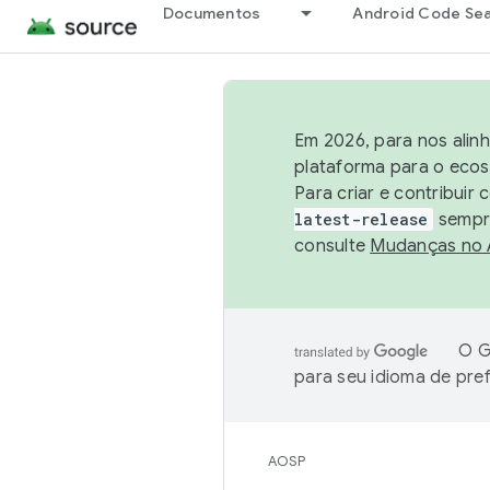
Documentos
Android Code Se
Em 2026, para nos alin
plataforma para o ecos
Para criar e contribuir
latest-release
sempre
consulte
Mudanças no
O G
para seu idioma de pre
AOSP