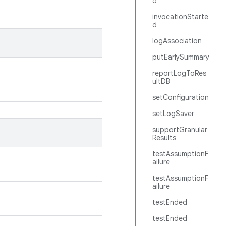
d
invocationStarte
d
logAssociation
putEarlySummary
reportLogToRes
ultDB
setConfiguration
setLogSaver
supportGranular
Results
testAssumptionF
ailure
testAssumptionF
ailure
testEnded
testEnded