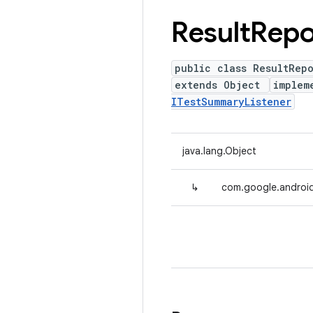
Result
Repo
public class ResultRepo
extends Object
implem
ITestSummaryListener
java.lang.Object
↳
com.google.android