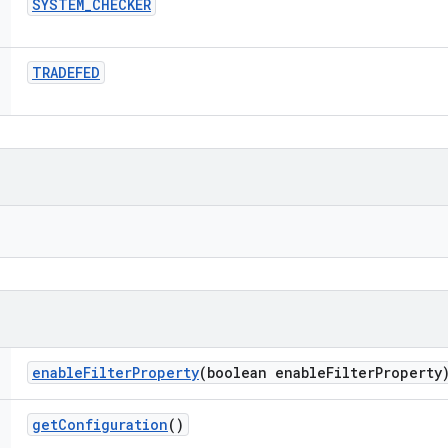
SYSTEM
_
CHECKER
TRADEFED
enable
Filter
Property
(boolean enable
Filter
Property
get
Configuration
()