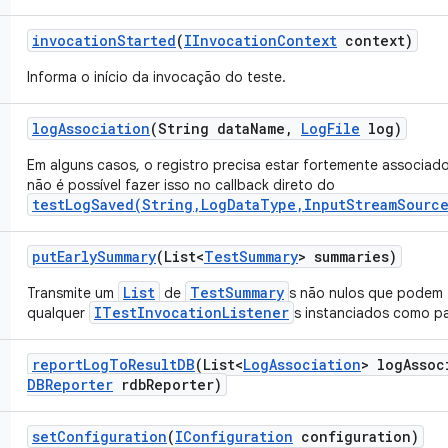
invocation
Started
(
IInvocation
Context
context)
Informa o início da invocação do teste.
log
Association
(String data
Name
,
Log
File
log)
Em alguns casos, o registro precisa estar fortemente associad
não é possível fazer isso no callback direto do
testLogSaved(String,LogDataType,InputStreamSource
put
Early
Summary
(List<
Test
Summary
> summaries)
List
TestSummary
Transmite um
de
s não nulos que podem 
ITestInvocationListener
qualquer
s instanciados como pa
report
Log
To
Result
DB
(List<
Log
Association
> log
Assoc
DBReporter
rdb
Reporter)
set
Configuration
(
IConfiguration
configuration)