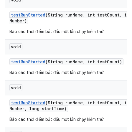
test
Run
Started
(String run
Name
,
int test
Count
,
int
Number)
Báo cáo thời điểm bắt đầu một lần chạy kiểm thử.
void
test
Run
Started
(String run
Name
,
int test
Count)
Báo cáo thời điểm bắt đầu một lần chạy kiểm thử.
void
test
Run
Started
(String run
Name
,
int test
Count
,
int
Number
,
long start
Time)
Báo cáo thời điểm bắt đầu một lần chạy kiểm thử.