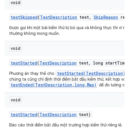
void
test
Skipped
(
Test
Description
test
,
Skip
Reason
rea
Được gọi khi một bài kiểm thử bị bỏ qua và không thực thi vì mộ
thường không mong muốn.
void
test
Started
(
Test
Description
test
,
long start
Time
testStarted(TestDescription)
Phương án thay thế cho
,
chúng ta cũng chỉ định thời điểm bắt đầu kiểm thử, kết hợp với
testEnded(TestDescription,long,Map)
để đo lường chí
void
test
Started
(
Test
Description
test)
Báo cáo thời điểm bắt đầu một trường hợp kiểm thử riêng lẻ.