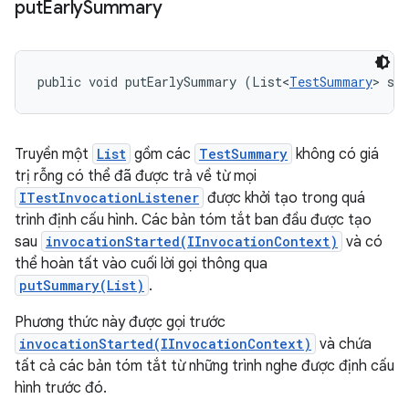
put
Early
Summary
public void putEarlySummary (List<
TestSummary
> su
Truyền một
List
gồm các
TestSummary
không có giá
trị rỗng có thể đã được trả về từ mọi
ITestInvocationListener
được khởi tạo trong quá
trình định cấu hình. Các bản tóm tắt ban đầu được tạo
sau
invocationStarted(IInvocationContext)
và có
thể hoàn tất vào cuối lời gọi thông qua
putSummary(List)
.
Phương thức này được gọi trước
invocationStarted(IInvocationContext)
và chứa
tất cả các bản tóm tắt từ những trình nghe được định cấu
hình trước đó.