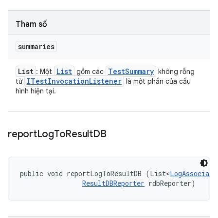
Tham số
summaries
List
List
Test
Summary
: Một
gồm các
không rỗng
ITest
Invocation
Listener
từ
là một phần của cấu
hình hiện tại.
report
Log
To
Result
DB
public void reportLogToResultDB (List<
LogAssociati
ResultDBReporter
 rdbReporter)