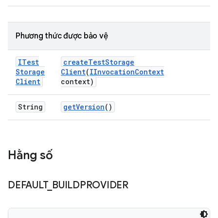
Phương thức được bảo vệ
ITest
create
Test
Storage
Storage
Client
(
IInvocation
Context
Client
context)
String
get
Version
()
Hằng số
DEFAULT
_
BUILDPROVIDER