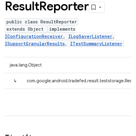
Result
Reporter
public class ResultReporter
extends Object
implements
IConfigurationReceiver
,
ILogSaverListener
,
ISupportGranularResults
,
ITestSummaryListener
java.lang.Object
↳
com.google.android.tradefed.result.teststorage.Resul