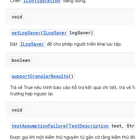
IConfiguration
Chèn
đang dùng.
void
set
Log
Saver
(
ILog
Saver
log
Saver)
ILogSaver
Đặt
để cho phép người triển khai lưu tệp.
boolean
support
Granular
Results
()
Trả về True nếu trình báo cáo hỗ trợ kết quả chi tiết, trả về fal
trường hợp ngược lại.
void
test
Assumption
Failure
(
Test
Description
test
,
Strin
Được gọi khi một kiểm thử nguyên tử gắn cờ rằng kiểm thử đó g