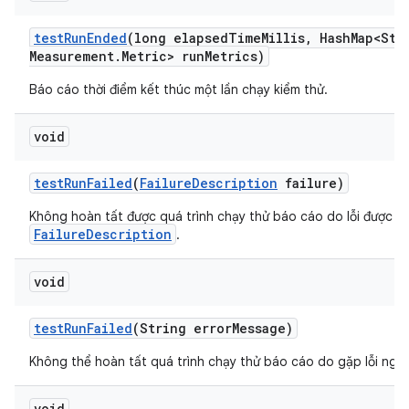
test
Run
Ended
(long elapsed
Time
Millis
,
Hash
Map<Str
Measurement
.
Metric> run
Metrics)
Báo cáo thời điểm kết thúc một lần chạy kiểm thử.
void
test
Run
Failed
(
Failure
Description
failure)
Không hoàn tất được quá trình chạy thử báo cáo do lỗi được m
FailureDescription
.
void
test
Run
Failed
(String error
Message)
Không thể hoàn tất quá trình chạy thử báo cáo do gặp lỗi nghi
void