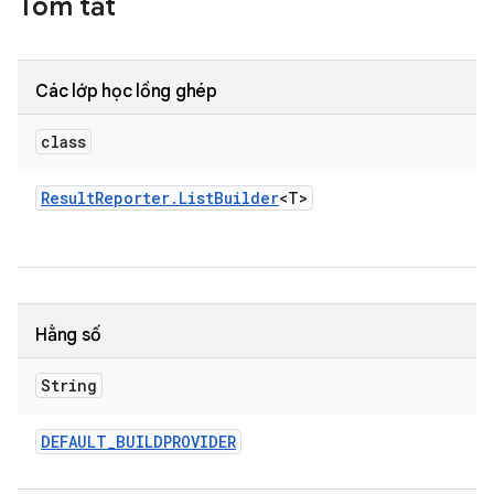
Tóm tắt
Các lớp học lồng ghép
class
Result
Reporter
.
List
Builder
<T>
Hằng số
String
DEFAULT
_
BUILDPROVIDER