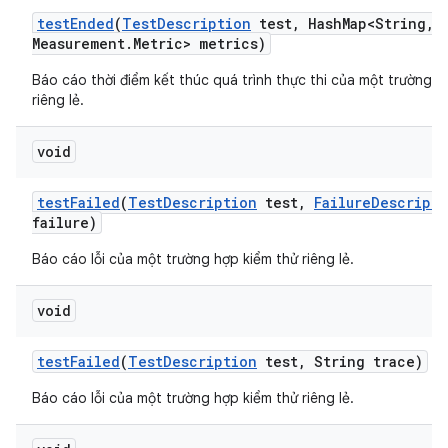
test
Ended
(
Test
Description
test
,
Hash
Map<String
,
M
Measurement
.
Metric> metrics)
Báo cáo thời điểm kết thúc quá trình thực thi của một trường h
riêng lẻ.
void
test
Failed
(
Test
Description
test
,
Failure
Descripti
failure)
Báo cáo lỗi của một trường hợp kiểm thử riêng lẻ.
void
test
Failed
(
Test
Description
test
,
String trace)
Báo cáo lỗi của một trường hợp kiểm thử riêng lẻ.