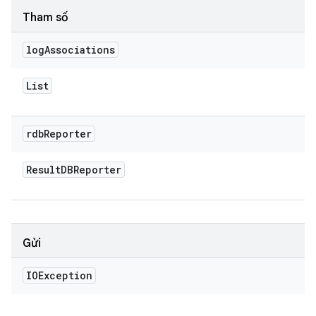
Tham số
log
Associations
List
rdb
Reporter
Result
DBReporter
Gửi
IOException