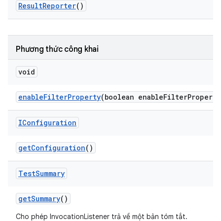
Result
Reporter
()
Phương thức công khai
void
enable
Filter
Property
(boolean enable
Filter
Property
IConfiguration
get
Configuration
()
Test
Summary
get
Summary
()
Cho phép InvocationListener trả về một bản tóm tắt.