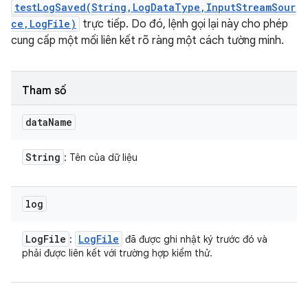
testLogSaved(String,LogDataType,InputStreamSour
ce,LogFile)
trực tiếp. Do đó, lệnh gọi lại này cho phép
cung cấp một mối liên kết rõ ràng một cách tường minh.
Tham số
data
Name
String
: Tên của dữ liệu
log
Log
File
Log
File
:
đã được ghi nhật ký trước đó và
phải được liên kết với trường hợp kiểm thử.