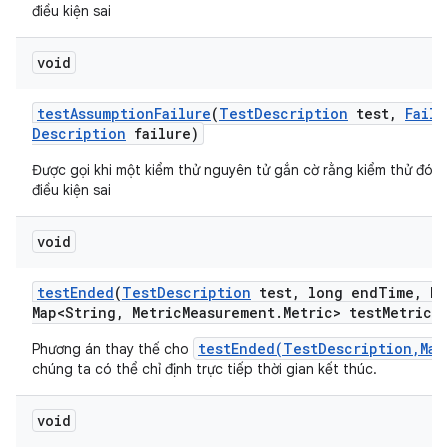
điều kiện sai
void
test
Assumption
Failure
(
Test
Description
test
,
Failu
Description
failure)
Được gọi khi một kiểm thử nguyên tử gắn cờ rằng kiểm thử đó g
điều kiện sai
void
test
Ended
(
Test
Description
test
,
long end
Time
,
Ha
Map<String
,
Metric
Measurement
.
Metric> test
Metrics)
testEnded(TestDescription,Map
Phương án thay thế cho
chúng ta có thể chỉ định trực tiếp thời gian kết thúc.
void