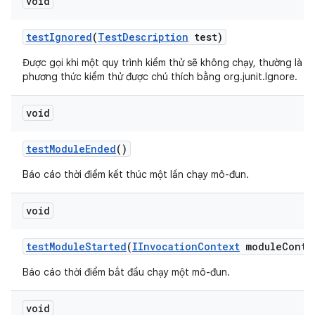
void
test
Ignored
(
Test
Description
test)
Được gọi khi một quy trình kiểm thử sẽ không chạy, thường là d
phương thức kiểm thử được chú thích bằng org.junit.Ignore.
void
test
Module
Ended
()
Báo cáo thời điểm kết thúc một lần chạy mô-đun.
void
test
Module
Started
(
IInvocation
Context
module
Conte
Báo cáo thời điểm bắt đầu chạy một mô-đun.
void