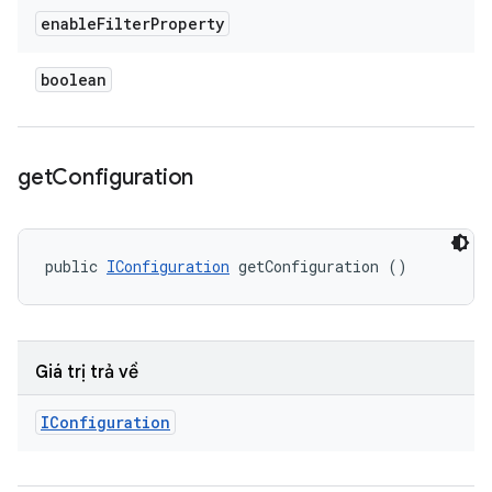
enable
Filter
Property
boolean
get
Configuration
public 
IConfiguration
 getConfiguration ()
Giá trị trả về
IConfiguration