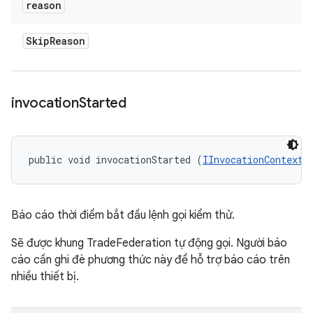
reason
Skip
Reason
invocation
Started
public void invocationStarted (
IInvocationContext
 
Báo cáo thời điểm bắt đầu lệnh gọi kiểm thử.
Sẽ được khung TradeFederation tự động gọi. Người báo
cáo cần ghi đè phương thức này để hỗ trợ báo cáo trên
nhiều thiết bị.