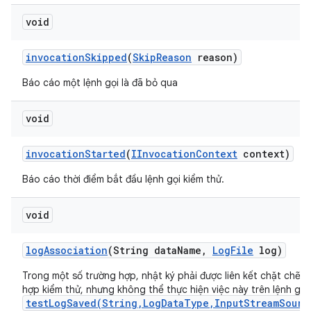
void
invocation
Skipped
(
Skip
Reason
reason)
Báo cáo một lệnh gọi là đã bỏ qua
void
invocation
Started
(
IInvocation
Context
context)
Báo cáo thời điểm bắt đầu lệnh gọi kiểm thử.
void
log
Association
(String data
Name
,
Log
File
log)
Trong một số trường hợp, nhật ký phải được liên kết chặt chẽ v
hợp kiểm thử, nhưng không thể thực hiện việc này trên lệnh gọi 
testLogSaved(String,LogDataType,InputStreamSourc