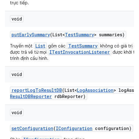
trực tiếp.
void
put
Early
Summary
(List<
Test
Summary
> summaries)
List
TestSummary
Truyền một
gồm các
không có giá trị rỗ
ITestInvocationListener
được trả về từ mọi
được khởi tạ
trình định cấu hình.
void
report
Log
To
Result
DB
(List<
Log
Association
> log
Asso
Result
DBReporter
rdb
Reporter)
void
set
Configuration
(
IConfiguration
configuration)