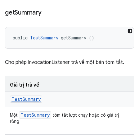
get
Summary
public 
TestSummary
 getSummary ()
Cho phép InvocationListener trả về một bản tóm tắt.
Giá trị trả về
Test
Summary
Test
Summary
Một
tóm tắt lượt chạy hoặc có giá trị
rỗng