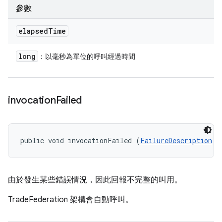
參數
elapsed
Time
long
：以毫秒為單位的呼叫經過時間
invocation
Failed
public void invocationFailed (
FailureDescription
 f
由於發生某些錯誤情況，因此回報不完整的叫用。
TradeFederation 架構會自動呼叫。