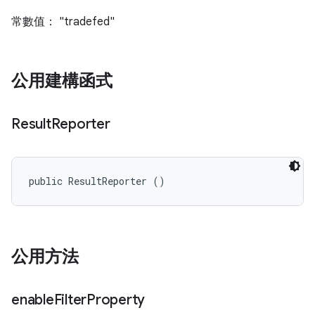
常數值： "tradefed"
公用建構函式
Result
Reporter
public ResultReporter ()
公用方法
enable
Filter
Property