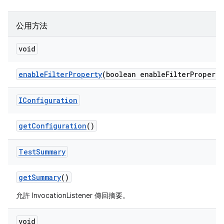
公用方法
void
enable
Filter
Property
(boolean enable
Filter
Property
IConfiguration
get
Configuration
()
Test
Summary
get
Summary
()
允許 InvocationListener 傳回摘要。
void