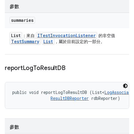
參數
summaries
List
ITest
Invocation
Listener
：來自
的非空值
Test
Summary
List
，屬於目前設定的一部分。
report
Log
To
Result
DB
public void reportLogToResultDB (List<
LogAssociati
ResultDBReporter
 rdbReporter)
參數