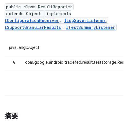
public class ResultReporter
extends Object
implements
IConfigurationReceiver
,
ILogSaverListener
,
ISupportGranularResults
,
ITestSummaryListener
java.lang.Object
↳
com.google.android.tradefed.result.teststorage.Resul
摘要