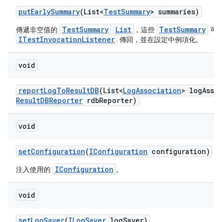
put
Early
Summary
(List<
Test
Summary
> summaries)
TestSummary
List
TestSummary
傳遞非空值的
，這些
可
ITestInvocationListener
傳回，並在設定中例項化。
void
report
Log
To
Result
DB
(List<
Log
Association
> log
Asso
Result
DBReporter
rdb
Reporter)
void
set
Configuration
(
IConfiguration
configuration)
IConfiguration
注入使用的
。
void
set
Log
Saver
(
ILog
Saver
log
Saver)