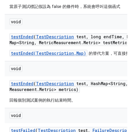
當原子測試標記假設為 false 的條件時，系統會呼叫這個函式
void
test
Ended
(
Test
Description
test
,
long end
Time
,
Ha
Map<String
,
Metric
Measurement
.
Metric> test
Metrics)
testEnded(TestDescription,Map)
的替代方案，可直接指
void
test
Ended
(
Test
Description
test
,
Hash
Map<String
,
M
Measurement
.
Metric> metrics)
回報個別測試案例的執行結束時間。
void
test
Failed
(
Test
Description
test
,
Failure
Descripti