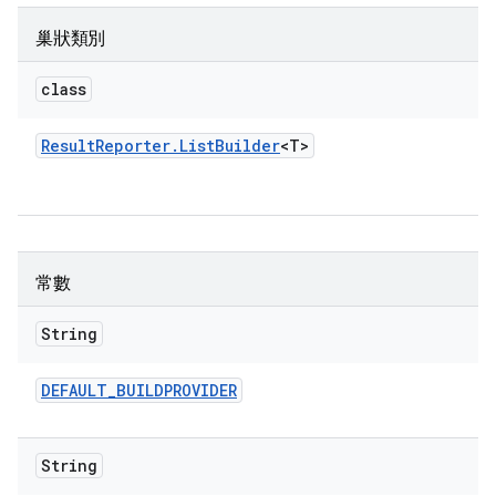
巢狀類別
class
Result
Reporter
.
List
Builder
<T>
常數
String
DEFAULT
_
BUILDPROVIDER
String