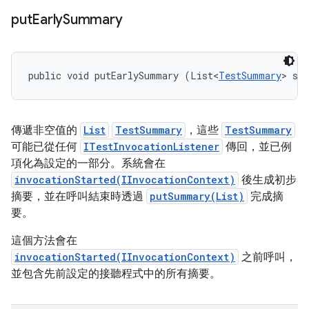
put
Early
Summary
public void putEarlySummary (List<
TestSummary
> su
傳遞非空值的
List
TestSummary
，這些
TestSummary
可能已從任何
ITestInvocationListener
傳回，並已例
項化為設定的一部分。系統會在
invocationStarted(IInvocationContext)
後生成初步
摘要，並在呼叫結束時透過
putSummary(List)
完成摘
要。
這個方法會在
invocationStarted(IInvocationContext)
之前呼叫，
並包含先前設定的接聽程式中的所有摘要。