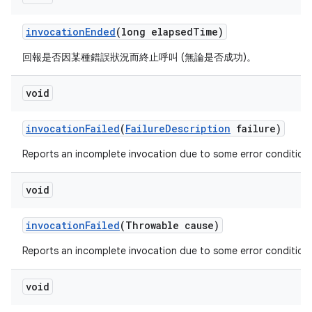
invocation
Ended
(long elapsed
Time)
回報是否因某種錯誤狀況而終止呼叫 (無論是否成功)。
void
invocation
Failed
(
Failure
Description
failure)
Reports an incomplete invocation due to some error condition.
void
invocation
Failed
(Throwable cause)
Reports an incomplete invocation due to some error condition.
void