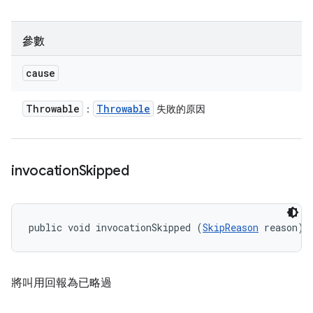
參數
cause
Throwable
Throwable
：
失敗的原因
invocation
Skipped
public void invocationSkipped (
SkipReason
 reason)
將叫用回報為已略過