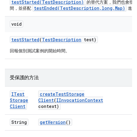
testStarted(TestDescription)
的替代方案，我們也會指
testEnded(TestDescription,long,Map)
間，並搭配
進行
void
test
Started
(
Test
Description
test)
回報個別測試案例的開始時間。
受保護的方法
ITest
create
Test
Storage
Storage
Client
(
IInvocation
Context
Client
context)
String
get
Version
()