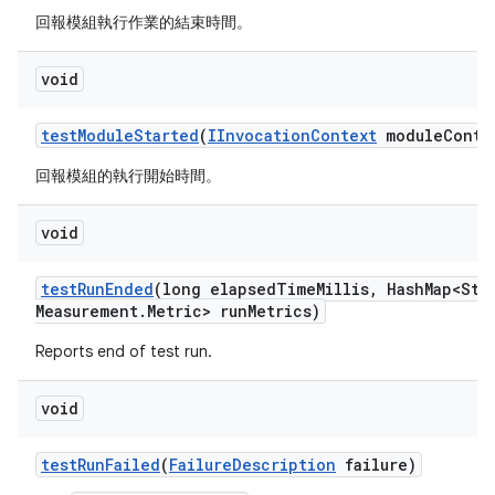
回報模組執行作業的結束時間。
void
test
Module
Started
(
IInvocation
Context
module
Conte
回報模組的執行開始時間。
void
test
Run
Ended
(long elapsed
Time
Millis
,
Hash
Map<Str
Measurement
.
Metric> run
Metrics)
Reports end of test run.
void
test
Run
Failed
(
Failure
Description
failure)