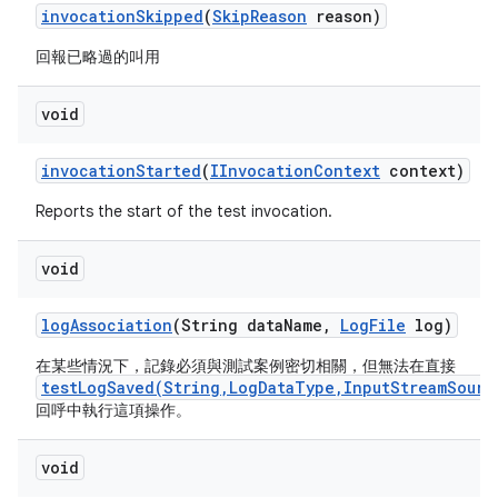
invocation
Skipped
(
Skip
Reason
reason)
回報已略過的叫用
void
invocation
Started
(
IInvocation
Context
context)
Reports the start of the test invocation.
void
log
Association
(String data
Name
,
Log
File
log)
在某些情況下，記錄必須與測試案例密切相關，但無法在直接
testLogSaved(String,LogDataType,InputStreamSourc
回呼中執行這項操作。
void