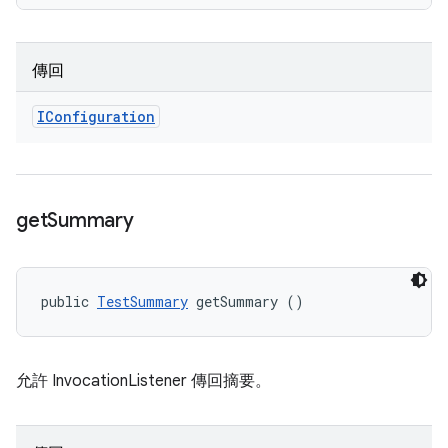
傳回
IConfiguration
get
Summary
public 
TestSummary
 getSummary ()
允許 InvocationListener 傳回摘要。