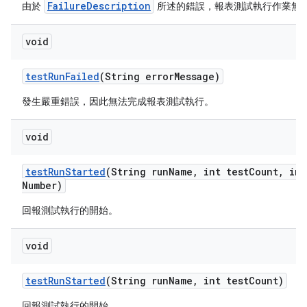
FailureDescription
由於
所述的錯誤，報表測試執行作業無
void
test
Run
Failed
(String error
Message)
發生嚴重錯誤，因此無法完成報表測試執行。
void
test
Run
Started
(String run
Name
,
int test
Count
,
int
Number)
回報測試執行的開始。
void
test
Run
Started
(String run
Name
,
int test
Count)
回報測試執行的開始。