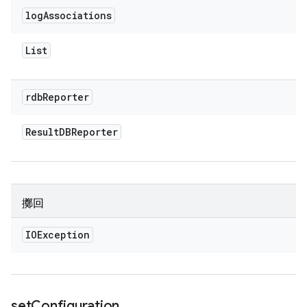
log
Associations
List
rdb
Reporter
Result
DBReporter
擲回
IOException
set
Configuration