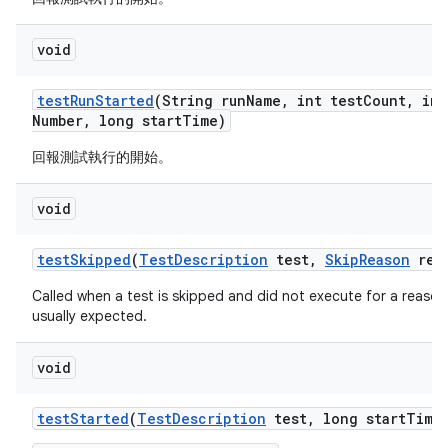
void
test
Run
Started
(String run
Name
,
int test
Count
,
int
Number
,
long start
Time)
回報測試執行的開始。
void
test
Skipped
(
Test
Description
test
,
Skip
Reason
rea
Called when a test is skipped and did not execute for a reason 
usually expected.
void
test
Started
(
Test
Description
test
,
long start
Time