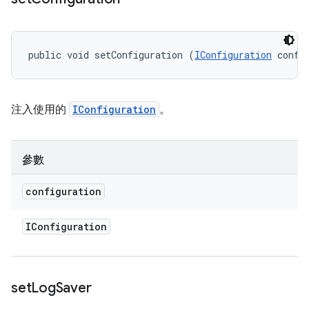
public void setConfiguration (
IConfiguration
 confi
注入使用的
IConfiguration
。
參數
configuration
IConfiguration
set
Log
Saver