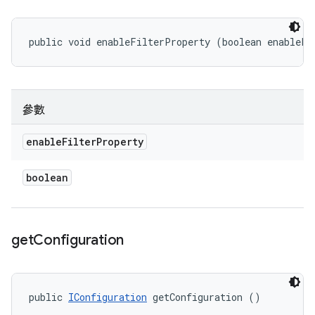
public void enableFilterProperty (boolean enableFi
參數
enable
Filter
Property
boolean
get
Configuration
public 
IConfiguration
 getConfiguration ()