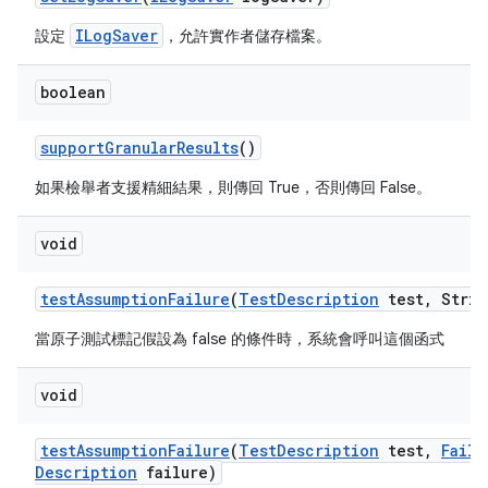
ILogSaver
設定
，允許實作者儲存檔案。
boolean
support
Granular
Results
()
如果檢舉者支援精細結果，則傳回 True，否則傳回 False。
void
test
Assumption
Failure
(
Test
Description
test
,
Strin
當原子測試標記假設為 false 的條件時，系統會呼叫這個函式
void
test
Assumption
Failure
(
Test
Description
test
,
Failu
Description
failure)