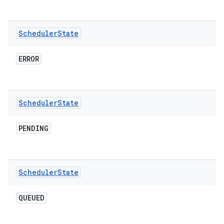
Scheduler
State
ERROR
Scheduler
State
PENDING
Scheduler
State
QUEUED