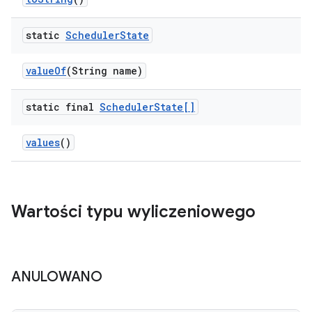
static
Scheduler
State
value
Of
(String name)
static final
Scheduler
State[]
values
()
Wartości typu wyliczeniowego
ANULOWANO