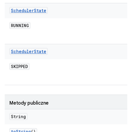
Scheduler
State
RUNNING
Scheduler
State
SKIPPED
Metody publiczne
String
to
String
()