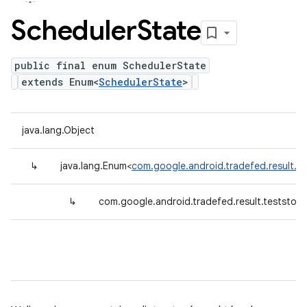
Scheduler
State
public final enum SchedulerState
extends Enum<
SchedulerState
>
java.lang.Object
↳
java.lang.Enum<
com.google.android.tradefed.result.t
↳
com.google.android.tradefed.result.teststor