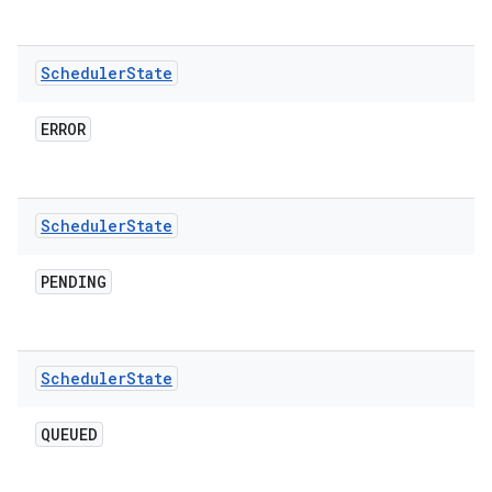
Scheduler
State
ERROR
Scheduler
State
PENDING
Scheduler
State
QUEUED