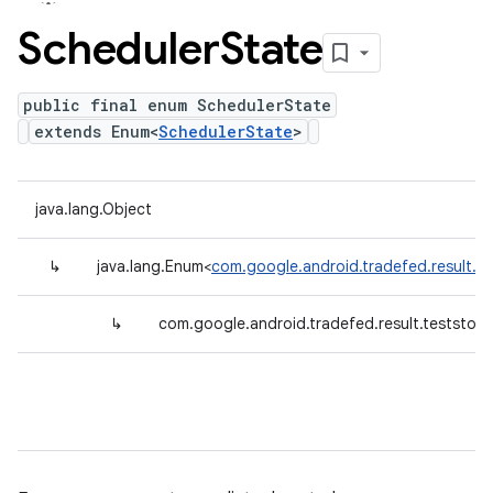
Scheduler
State
public final enum SchedulerState
extends Enum<
SchedulerState
>
java.lang.Object
↳
java.lang.Enum<
com.google.android.tradefed.result.t
↳
com.google.android.tradefed.result.teststor