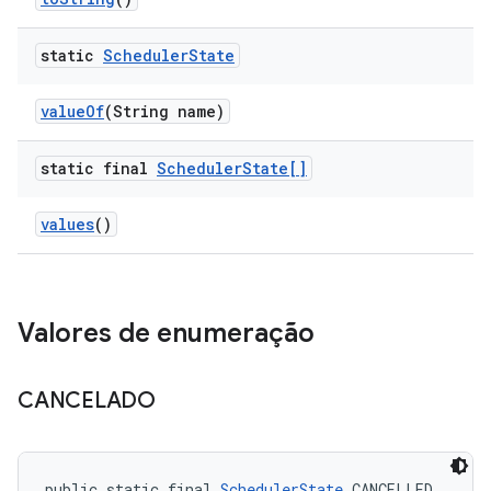
static
Scheduler
State
value
Of
(String name)
static final
Scheduler
State[]
values
()
Valores de enumeração
CANCELADO
public static final 
SchedulerState
 CANCELLED