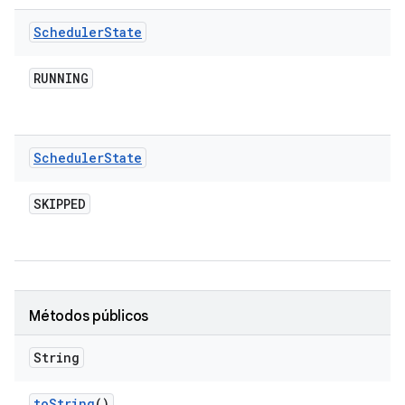
Scheduler
State
RUNNING
Scheduler
State
SKIPPED
Métodos públicos
String
to
String
()