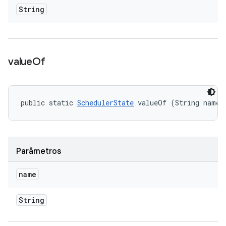
String
value
Of
public static 
SchedulerState
 valueOf (String name)
Parâmetros
name
String