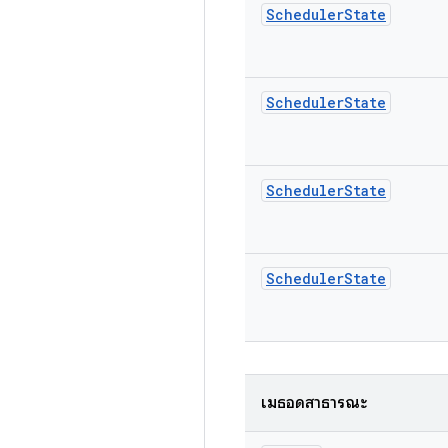
Scheduler
State
Scheduler
State
Scheduler
State
Scheduler
State
เมธอดสาธารณะ