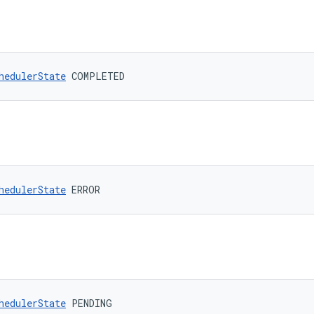
hedulerState
 COMPLETED
hedulerState
 ERROR
hedulerState
 PENDING