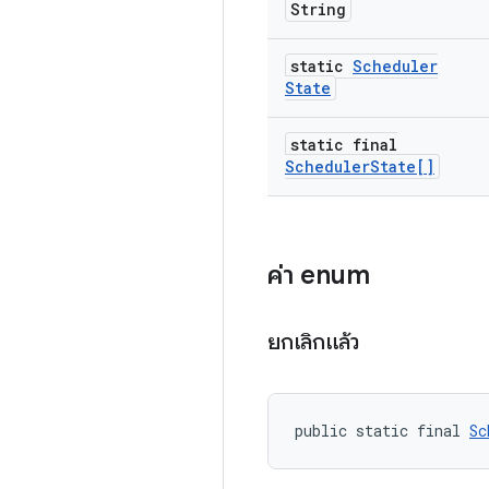
String
static
Scheduler
State
static final
Scheduler
State[]
ค่า enum
ยกเลิกแล้ว
public static final 
Sc