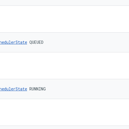
hedulerState
 QUEUED
hedulerState
 RUNNING