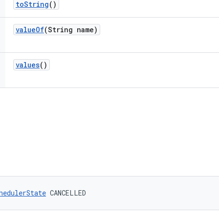
to
String
()
value
Of
(String name)
values
()
hedulerState
 CANCELLED