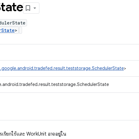
tate
dulerState
rState
>
.google.android.tradefed.result.teststorage.SchedulerState
>
.android.tradefed.result.teststorage.SchedulerState
รเรียกใช้และ WorkUnit อาจอยู่ใน