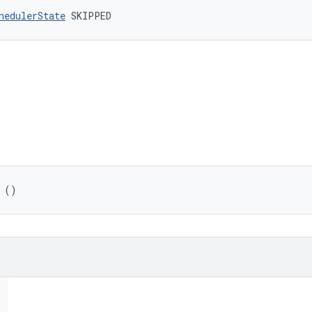
hedulerState
 SKIPPED
 ()