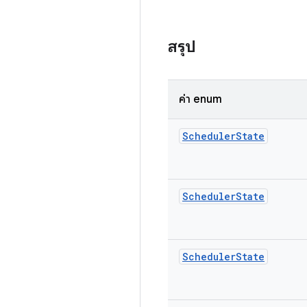
สรุป
ค่า enum
Scheduler
State
Scheduler
State
Scheduler
State