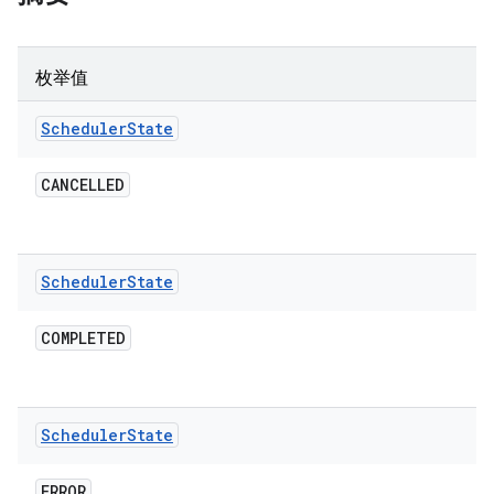
枚举值
Scheduler
State
CANCELLED
Scheduler
State
COMPLETED
Scheduler
State
ERROR