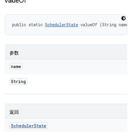
value
Of
public static 
SchedulerState
 valueOf (String name)
参数
name
String
返回
Scheduler
State