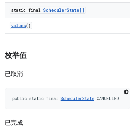
static final
Scheduler
State[]
values
()
枚举值
已取消
public static final 
SchedulerState
 CANCELLED
已完成