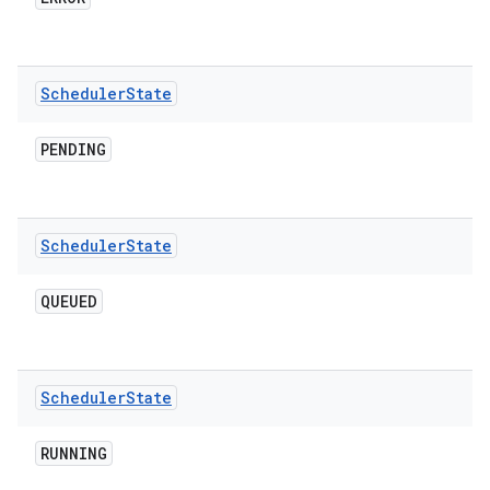
Scheduler
State
PENDING
Scheduler
State
QUEUED
Scheduler
State
RUNNING