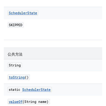
Scheduler
State
SKIPPED
公共方法
String
to
String
()
static
Scheduler
State
value
Of
(String name)