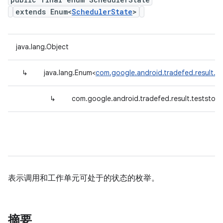
extends Enum<
SchedulerState
>
java.lang.Object
↳
java.lang.Enum<
com.google.android.tradefed.result.t
↳
com.google.android.tradefed.result.teststor
表示调用和工作单元可处于的状态的枚举。
摘要