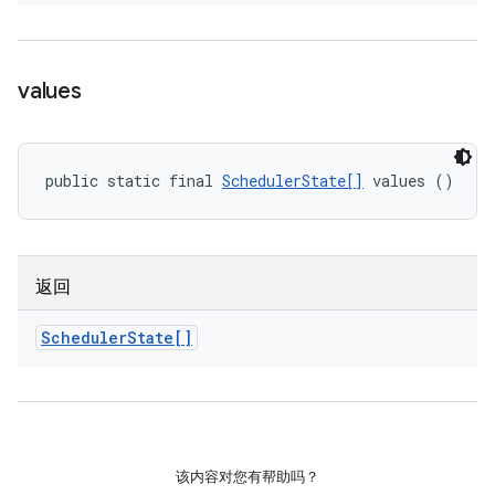
values
public static final 
SchedulerState[]
 values ()
返回
Scheduler
State[]
该内容对您有帮助吗？