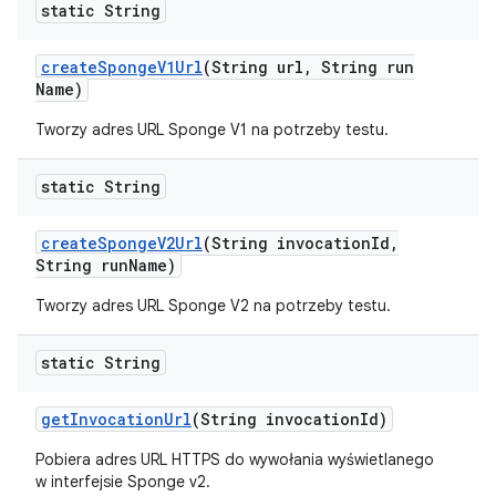
static String
create
Sponge
V1Url
(String url
,
String run
Name)
Tworzy adres URL Sponge V1 na potrzeby testu.
static String
create
Sponge
V2Url
(String invocation
Id
,
String run
Name)
Tworzy adres URL Sponge V2 na potrzeby testu.
static String
get
Invocation
Url
(String invocation
Id)
Pobiera adres URL HTTPS do wywołania wyświetlanego
w interfejsie Sponge v2.