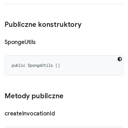
Publiczne konstruktory
Sponge
Utils
public SpongeUtils ()
Metody publiczne
create
Invocation
Id