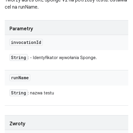
Tworzy adres URL Sponge V2 na potrzeby testu. Ustawia
cel na runName.
Parametry
invocation
Id
String
: - Identyfikator wywołania Sponge.
run
Name
String
: nazwa testu
Zwroty