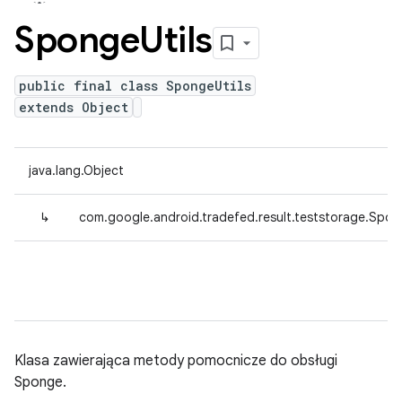
Sponge
Utils
public final class SpongeUtils
extends Object
java.lang.Object
↳
com.google.android.tradefed.result.teststorage.Spon
Klasa zawierająca metody pomocnicze do obsługi
Sponge.