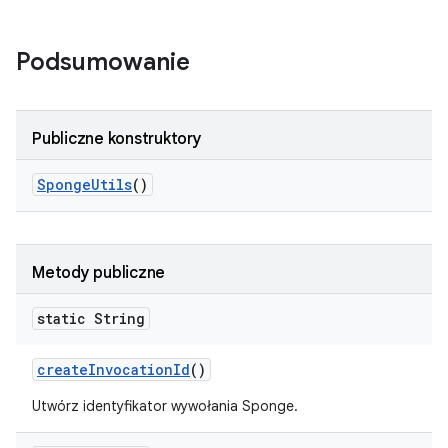
Podsumowanie
Publiczne konstruktory
Sponge
Utils
()
Metody publiczne
static String
create
Invocation
Id
()
Utwórz identyfikator wywołania Sponge.