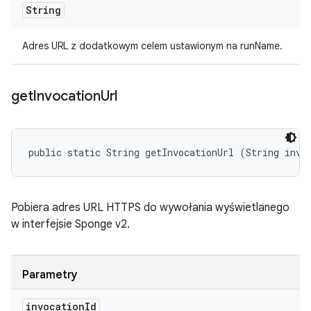
String
Adres URL z dodatkowym celem ustawionym na runName.
get
Invocation
Url
public static String getInvocationUrl (String invo
Pobiera adres URL HTTPS do wywołania wyświetlanego
w interfejsie Sponge v2.
Parametry
invocation
Id