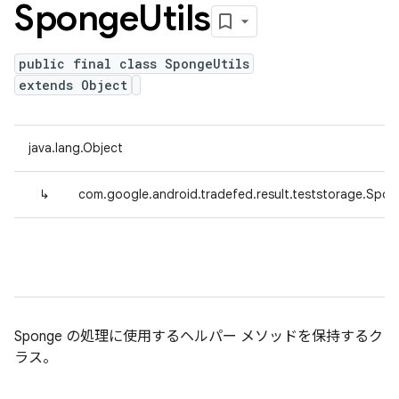
Sponge
Utils
public final class SpongeUtils
extends Object
java.lang.Object
↳
com.google.android.tradefed.result.teststorage.Spon
Sponge の処理に使用するヘルパー メソッドを保持するク
ラス。