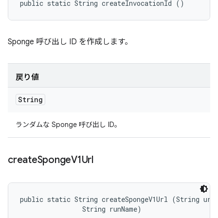
public static String createInvocationId ()
Sponge 呼び出し ID を作成します。
戻り値
String
ランダムな Sponge 呼び出し ID。
create
Sponge
V1Url
public static String createSpongeV1Url (String url,
                String runName)