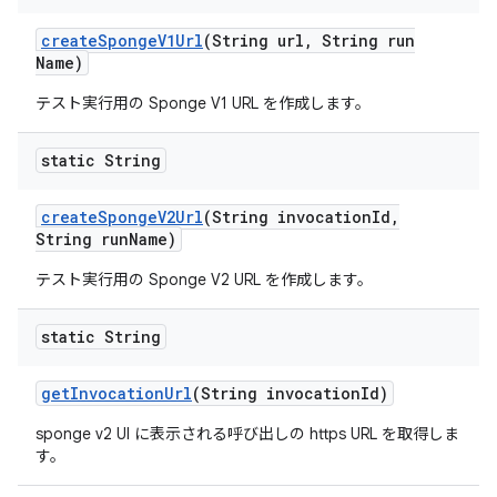
create
Sponge
V1Url
(String url
,
String run
Name)
テスト実行用の Sponge V1 URL を作成します。
static String
create
Sponge
V2Url
(String invocation
Id
,
String run
Name)
テスト実行用の Sponge V2 URL を作成します。
static String
get
Invocation
Url
(String invocation
Id)
sponge v2 UI に表示される呼び出しの https URL を取得しま
す。