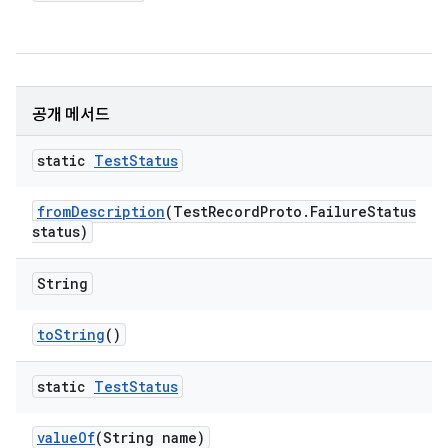
공개 메서드
static
Test
Status
from
Description
(Test
Record
Proto
.
Failure
Status
status)
String
to
String
()
static
Test
Status
value
Of
(String name)