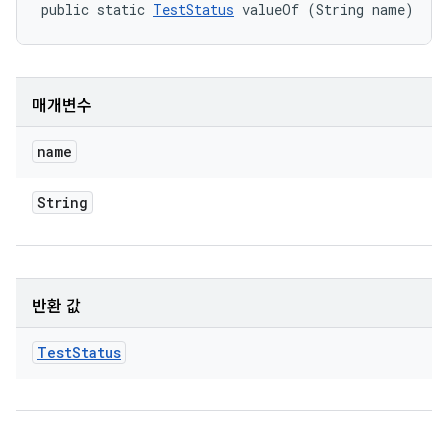
public static 
TestStatus
 valueOf (String name)
매개변수
name
String
반환 값
Test
Status