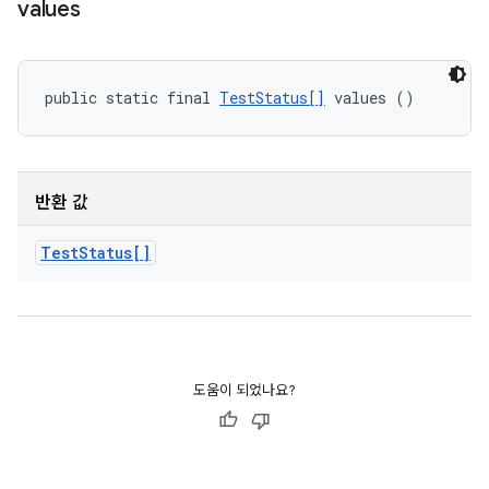
values
public static final 
TestStatus[]
 values ()
반환 값
Test
Status[]
도움이 되었나요?