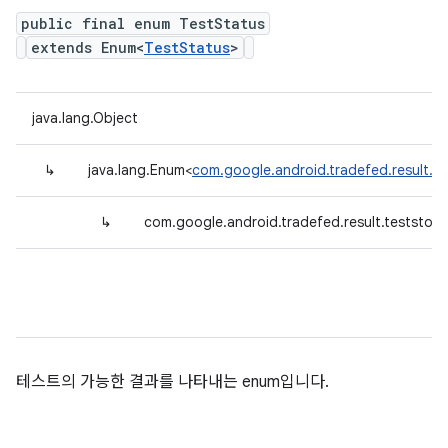
public final enum TestStatus
extends Enum<
TestStatus
>
java.lang.Object
↳
java.lang.Enum<
com.google.android.tradefed.result.t
↳
com.google.android.tradefed.result.teststor
테스트의 가능한 결과를 나타내는 enum입니다.