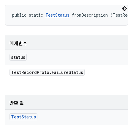
public static 
TestStatus
 fromDescription (TestReco
매개변수
status
Test
Record
Proto
.
Failure
Status
반환 값
Test
Status