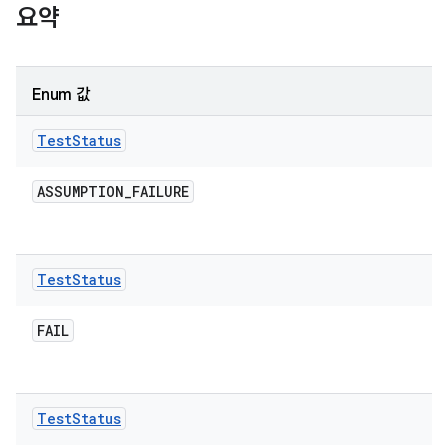
요약
Enum 값
Test
Status
ASSUMPTION
_
FAILURE
Test
Status
FAIL
Test
Status