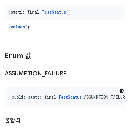
static final
Test
Status[]
values
()
Enum 값
ASSUMPTION
_
FAILURE
public static final 
TestStatus
 ASSUMPTION_FAILURE
불합격