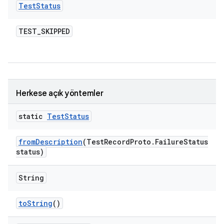
Test
Status
TEST
_
SKIPPED
Herkese açık yöntemler
static
Test
Status
from
Description
(Test
Record
Proto
.
Failure
Status
status)
String
to
String
()