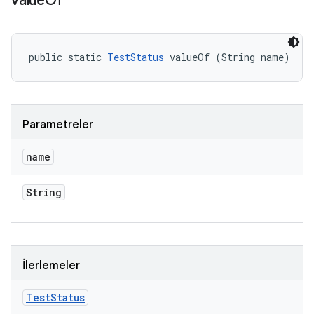
value
Of
public static 
TestStatus
 valueOf (String name)
Parametreler
name
String
İlerlemeler
Test
Status