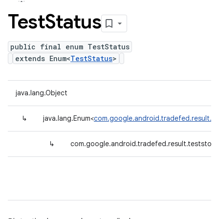
Test
Status
public final enum TestStatus
extends Enum<
TestStatus
>
java.lang.Object
↳
java.lang.Enum<
com.google.android.tradefed.result.t
↳
com.google.android.tradefed.result.teststor