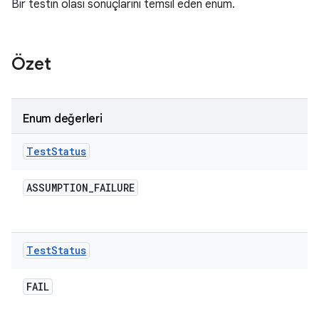
Bir testin olası sonuçlarını temsil eden enum.
Özet
Enum değerleri
Test
Status
ASSUMPTION
_
FAILURE
Test
Status
FAIL