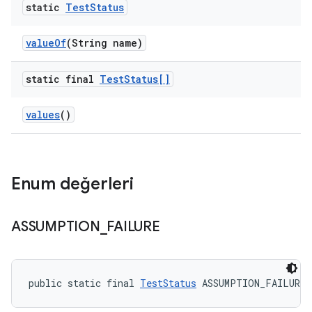
static
Test
Status
value
Of
(String name)
static final
Test
Status[]
values
()
Enum değerleri
ASSUMPTION
_
FAILURE
public static final 
TestStatus
 ASSUMPTION_FAILURE