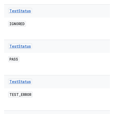
Test
Status
IGNORED
Test
Status
PASS
Test
Status
TEST
_
ERROR