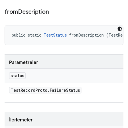
from
Description
public static 
TestStatus
 fromDescription (TestReco
Parametreler
status
Test
Record
Proto
.
Failure
Status
İlerlemeler