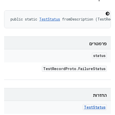
public static 
TestStatus
 fromDescription (TestReco
פרמטרים
status
Test
Record
Proto
.
Failure
Status
החזרות
Test
Status