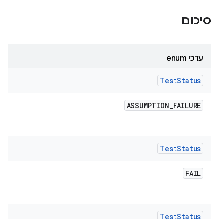
סיכום
ערכי enum
Test
Status
ASSUMPTION
_
FAILURE
Test
Status
FAIL
Test
Status