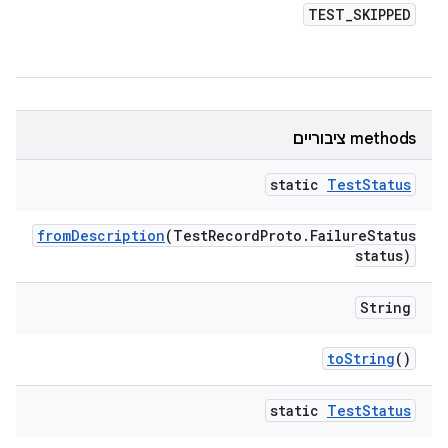
TEST
_
SKIPPED
‫methods ציבוריים
static
Test
Status
from
Description
(Test
Record
Proto
.
Failure
Status
status)
String
to
String
()
static
Test
Status