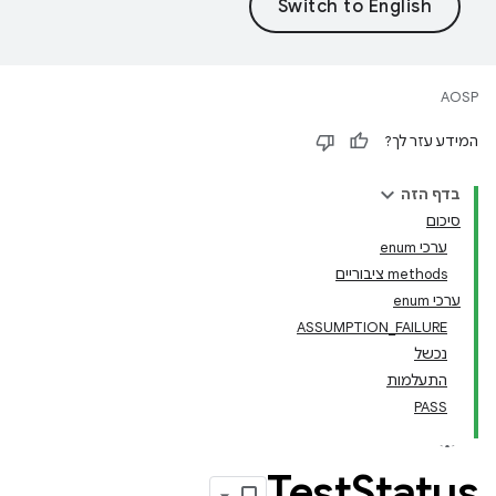
AOSP
המידע עזר לך?
בדף הזה
סיכום
ערכי enum
‫methods ציבוריים
ערכי enum
ASSUMPTION_FAILURE
נכשל
התעלמות
PASS
Test
Status