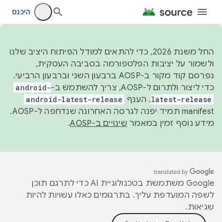
היכנס
החל משנת 2026, כדי להתאים למודל הפיתוח היציב שלנו
ולשמור על יציבות הפלטפורמה בסביבה העסקית,
נפרסם קוד מקור ב-AOSP ברבעון השני וברבעון הרביעי.
כדי ליצור ולתרום ל-AOSP, צריך להשתמש ב-
android-
latest-release
. הענף
android-latest-release
manifest תמיד יפנה לגרסה האחרונה שנדחפה ל-AOSP.
מידע נוסף זמין במאמר
שינויים ב-AOSP
.
‫Google משתמשת בטכנולוגיית AI כדי לתרגם תוכן
לשפה המועדפת עליך. בתרגומים כאלו עשויות להיות
שגיאות.