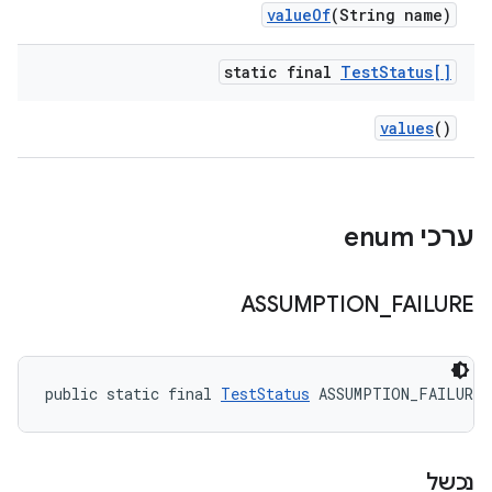
value
Of
(String name)
static final
Test
Status[]
values
()
ערכי enum
ASSUMPTION
_
FAILURE
public static final 
TestStatus
 ASSUMPTION_FAILURE
נכשל