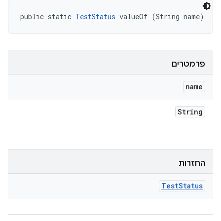
public static 
TestStatus
 valueOf (String name)
פרמטרים
name
String
החזרות
Test
Status