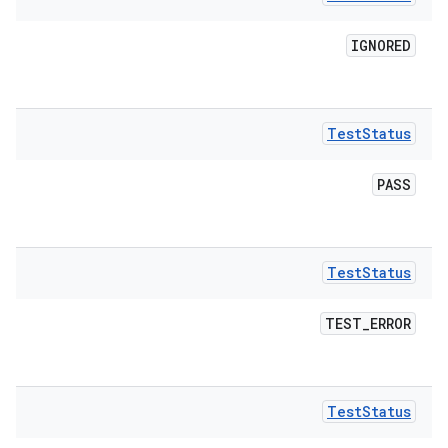
IGNORED
Test
Status
PASS
Test
Status
TEST
_
ERROR
Test
Status