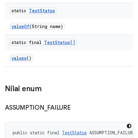
static
Test
Status
value
Of
(String name)
static final
Test
Status[]
values
()
Nilai enum
ASSUMPTION
_
FAILURE
public static final 
TestStatus
 ASSUMPTION_FAILURE