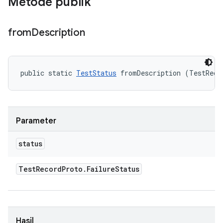
Metode publik
from
Description
public static 
TestStatus
 fromDescription (TestReco
Parameter
status
Test
Record
Proto
.
Failure
Status
Hasil