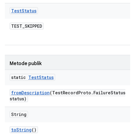
Test
Status
TEST
_
SKIPPED
Metode publik
static
Test
Status
from
Description
(Test
Record
Proto
.
Failure
Status
status)
String
to
String
()