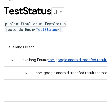
Test
Status
public final enum TestStatus
extends Enum<
TestStatus
>
java.lang.Object
↳
java.lang.Enum<
com.google.android.tradefed.result.t
↳
com.google.android.tradefed.result.teststor