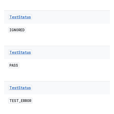
Test
Status
IGNORED
Test
Status
PASS
Test
Status
TEST
_
ERROR