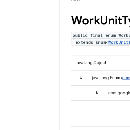
Work
Unit
T
public final enum Work
extends Enum<
WorkUnit
java.lang.Object
↳
java.lang.Enum<
com
↳
com.google