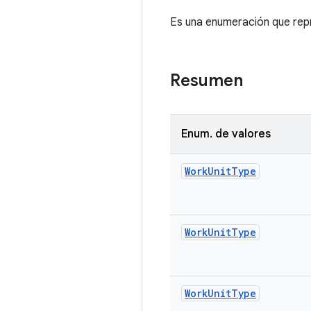
Es una enumeración que repr
Resumen
Enum
.
de valores
Work
Unit
Type
Work
Unit
Type
Work
Unit
Type