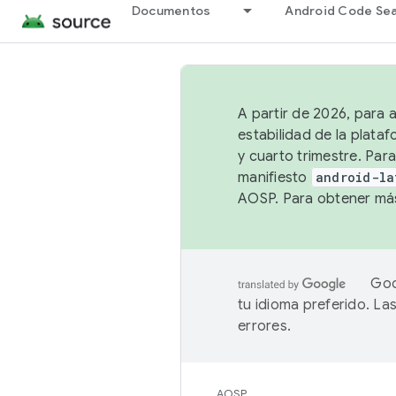
Documentos
Android Code Se
A partir de 2026, para 
estabilidad de la plata
y cuarto trimestre. Para
manifiesto
android-la
AOSP. Para obtener más
Goo
tu idioma preferido. L
errores.
AOSP