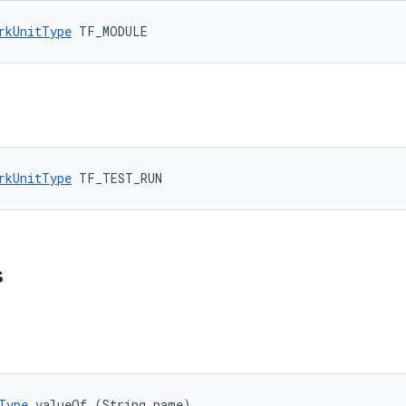
rkUnitType
 TF_MODULE
rkUnitType
 TF_TEST_RUN
s
Type
 valueOf (String name)