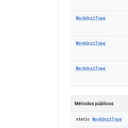
Work
Unit
Type
Work
Unit
Type
Work
Unit
Type
Métodos públicos
static
Work
Unit
Type