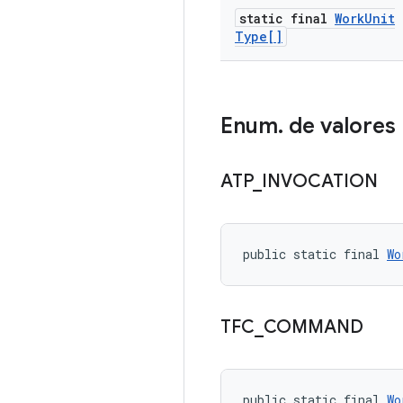
static final
Work
Unit
Type[]
Enum
.
de valores
ATP
_
INVOCATION
public static final 
Wo
TFC
_
COMMAND
public static final 
Wo