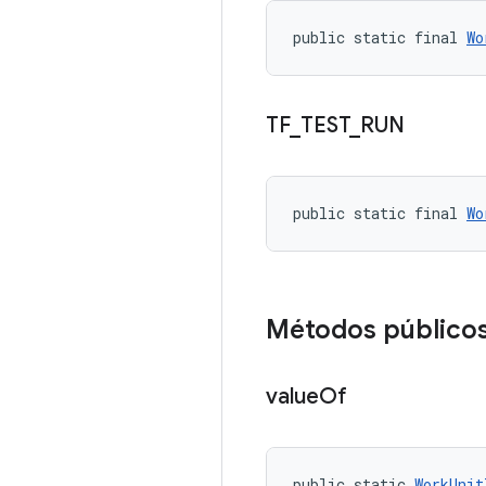
public static final 
Wo
TF
_
TEST
_
RUN
public static final 
Wo
Métodos público
value
Of
public static 
WorkUnit