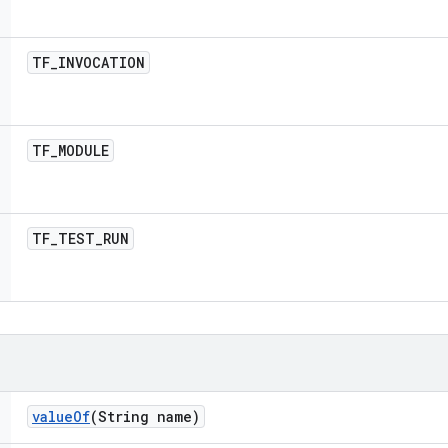
TF
_
INVOCATION
TF
_
MODULE
TF
_
TEST
_
RUN
value
Of
(String name)