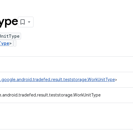
ype
UnitType
Type
>
.google.android.tradefed.result.teststorage.WorkUnitType
>
.android.tradefed.result.teststorage.WorkUnitType