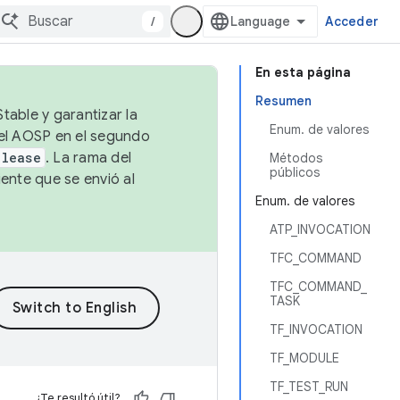
/
Acceder
En esta página
Resumen
table y garantizar la
Enum. de valores
 el AOSP en el segundo
elease
. La rama del
Métodos
públicos
ente que se envió al
Enum. de valores
ATP_INVOCATION
TFC_COMMAND
TFC_COMMAND_
TASK
TF_INVOCATION
TF_MODULE
TF_TEST_RUN
¿Te resultó útil?