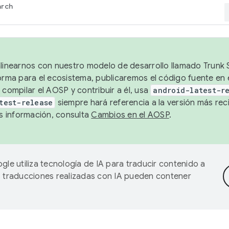
arch
alinearnos con nuestro modelo de desarrollo llamado Trunk S
forma para el ecosistema, publicaremos el código fuente en
 compilar el AOSP y contribuir a él, usa
android-latest-r
test-release
siempre hará referencia a la versión más reci
 información, consulta
Cambios en el AOSP
.
gle utiliza tecnología de IA para traducir contenido a
as traducciones realizadas con IA pueden contener