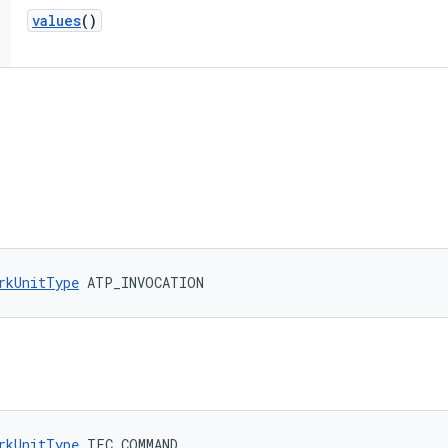
values
()
rkUnitType
 ATP_INVOCATION
rkUnitType
 TFC_COMMAND