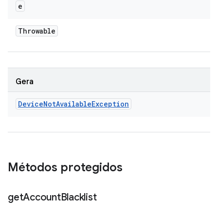
e
Throwable
Gera
Device
Not
Available
Exception
Métodos protegidos
get
Account
Blacklist