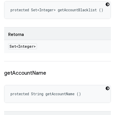
protected Set<Integer> getAccountBlacklist ()
Retorna
Set<Integer>
get
Account
Name
protected String getAccountName ()