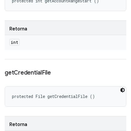
protected int getAccountRangeStart ()
Retorna
int
get
Credential
File
protected File getCredentialFile ()
Retorna