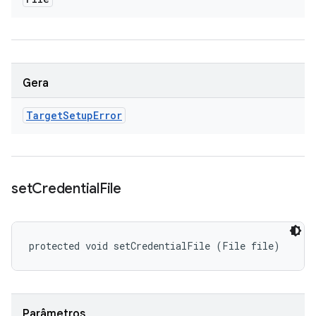
Gera
Target
Setup
Error
set
Credential
File
protected void setCredentialFile (File file)
Parâmetros