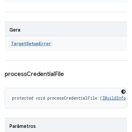
Gera
Target
Setup
Error
process
Credential
File
protected void processCredentialFile (
IBuildInfo
 b
Parâmetros