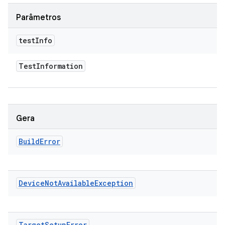
Parâmetros
test
Info
Test
Information
Gera
Build
Error
Device
Not
Available
Exception
Target
Setup
Error