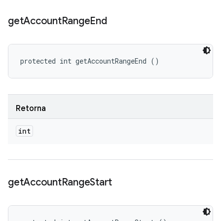
get
Account
Range
End
protected int getAccountRangeEnd ()
Retorna
int
get
Account
Range
Start