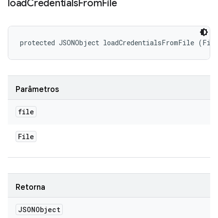
load
Credentials
From
File
protected JSONObject loadCredentialsFromFile (Fil
Parâmetros
file
File
Retorna
JSONObject