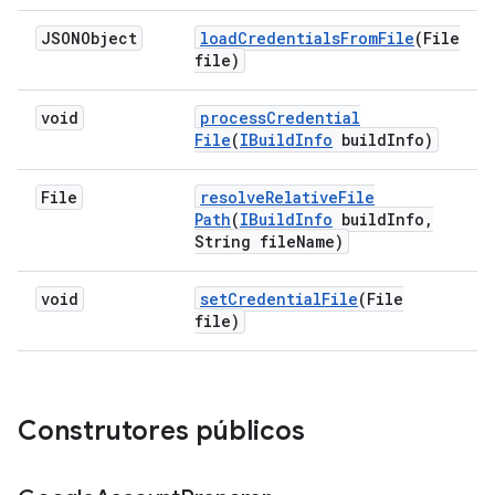
JSONObject
load
Credentials
From
File
(File
file)
void
process
Credential
File
(
IBuild
Info
build
Info)
File
resolve
Relative
File
Path
(
IBuild
Info
build
Info
,
String file
Name)
void
set
Credential
File
(File
file)
Construtores públicos