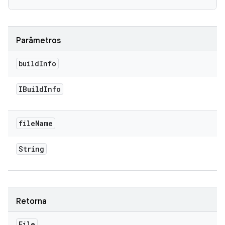
Parâmetros
build
Info
IBuild
Info
file
Name
String
Retorna
File