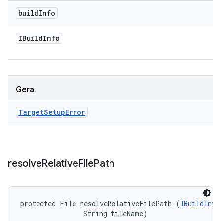
build
Info
IBuild
Info
Gera
Target
Setup
Error
resolve
Relative
File
Path
protected File resolveRelativeFilePath (
IBuildInfo
                String fileName)