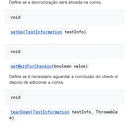
Define se a sincronização será ativada na conta.
void
set
Up
(
Test
Information
test
Info)
void
set
Wait
For
Checkin
(boolean value)
Define se é necessário aguardar a conclusão do check-in
depois de adicionar a conta.
void
tear
Down
(
Test
Information
test
Info
,
Throwable
e)