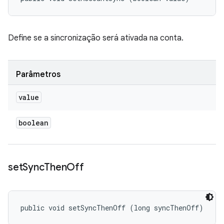
Define se a sincronização será ativada na conta.
Parâmetros
value
boolean
set
Sync
Then
Off
public void setSyncThenOff (long syncThenOff)