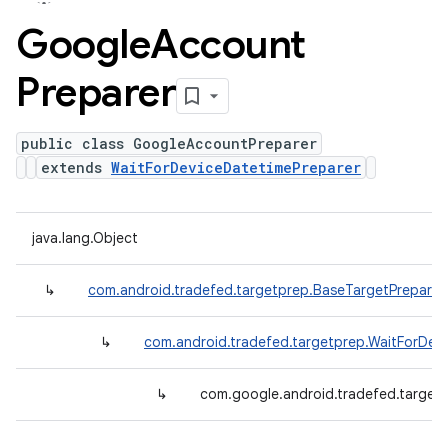
Google
Account
Preparer
public class GoogleAccountPreparer
extends
WaitForDeviceDatetimePreparer
java.lang.Object
↳
com.android.tradefed.targetprep.BaseTargetPreparer
↳
com.android.tradefed.targetprep.WaitForDev
↳
com.google.android.tradefed.target