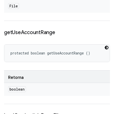
File
get
Use
Account
Range
protected boolean getUseAccountRange ()
Retorna
boolean