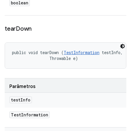
boolean
tear
Down
public void tearDown (
TestInformation
 testInfo, 

                Throwable e)
Parâmetros
test
Info
Test
Information