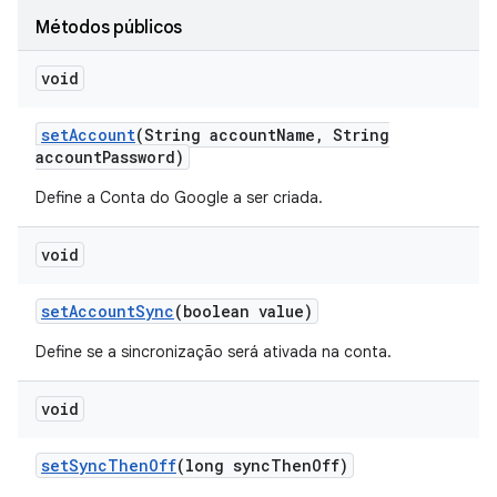
Métodos públicos
void
set
Account
(String account
Name
,
String
account
Password)
Define a Conta do Google a ser criada.
void
set
Account
Sync
(boolean value)
Define se a sincronização será ativada na conta.
void
set
Sync
Then
Off
(long sync
Then
Off)