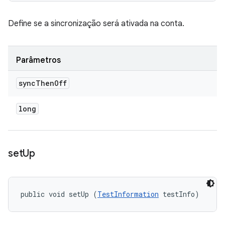
Define se a sincronização será ativada na conta.
Parâmetros
sync
Then
Off
long
set
Up
public void setUp (
TestInformation
 testInfo)