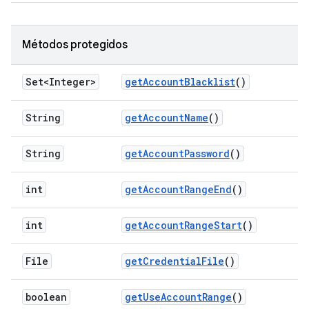
Métodos protegidos
Set<Integer>
get
Account
Blacklist
()
String
get
Account
Name
()
String
get
Account
Password
()
int
get
Account
Range
End
()
int
get
Account
Range
Start
()
File
get
Credential
File
()
boolean
get
Use
Account
Range
()