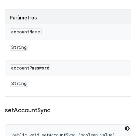
Parâmetros
account
Name
String
account
Password
String
set
Account
Sync
public void setAccountSync (boolean value)