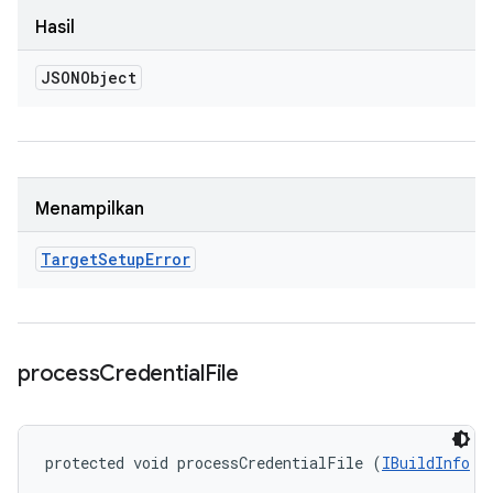
Hasil
JSONObject
Menampilkan
Target
Setup
Error
process
Credential
File
protected void processCredentialFile (
IBuildInfo
 b