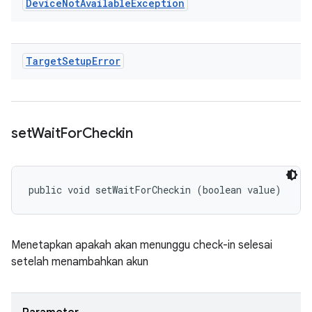
Device
Not
Available
Exception
Target
Setup
Error
set
Wait
For
Checkin
public void setWaitForCheckin (boolean value)
Menetapkan apakah akan menunggu check-in selesai
setelah menambahkan akun