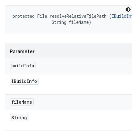
protected File resolveRelativeFilePath (
IBuildInfo
                String fileName)
Parameter
build
Info
IBuild
Info
file
Name
String