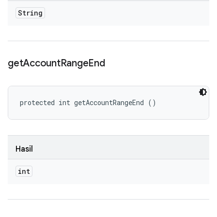
String
get
Account
Range
End
protected int getAccountRangeEnd ()
Hasil
int