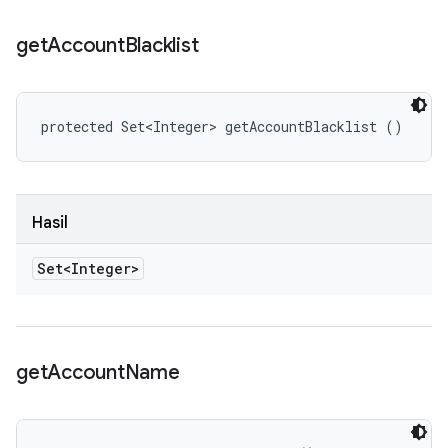
get
Account
Blacklist
protected Set<Integer> getAccountBlacklist ()
Hasil
Set<Integer>
get
Account
Name