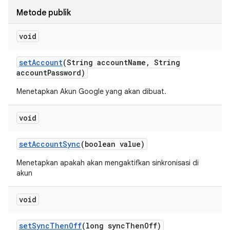
Metode publik
void
set
Account
(String account
Name
,
String
account
Password)
Menetapkan Akun Google yang akan dibuat.
void
set
Account
Sync
(boolean value)
Menetapkan apakah akan mengaktifkan sinkronisasi di
akun
void
set
Sync
Then
Off
(long sync
Then
Off)