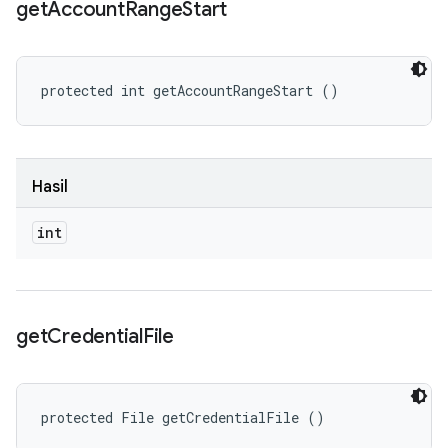
get
Account
Range
Start
protected int getAccountRangeStart ()
Hasil
int
get
Credential
File
protected File getCredentialFile ()