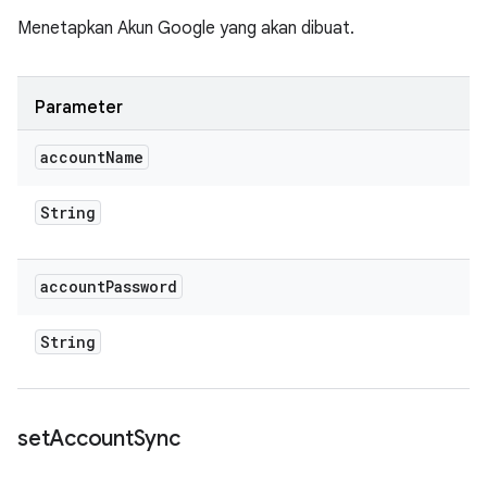
Menetapkan Akun Google yang akan dibuat.
Parameter
account
Name
String
account
Password
String
set
Account
Sync