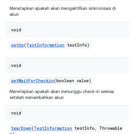
Menetapkan apakah akan mengaktifkan sinkronisasi di
akun
void
set
Up
(
Test
Information
test
Info)
void
set
Wait
For
Checkin
(boolean value)
Menetapkan apakah akan menunggu check-in selesai
setelah menambahkan akun
void
tear
Down
(
Test
Information
test
Info
,
Throwable