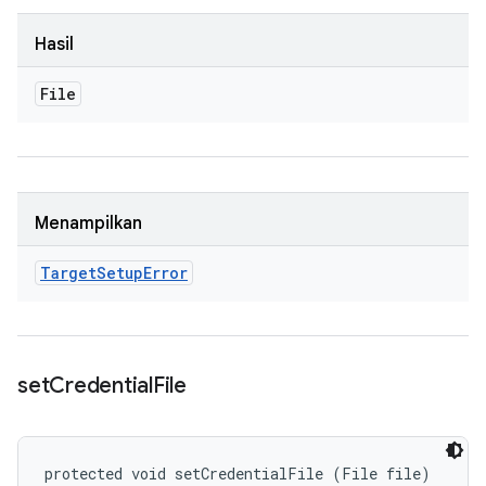
Hasil
File
Menampilkan
Target
Setup
Error
set
Credential
File
protected void setCredentialFile (File file)