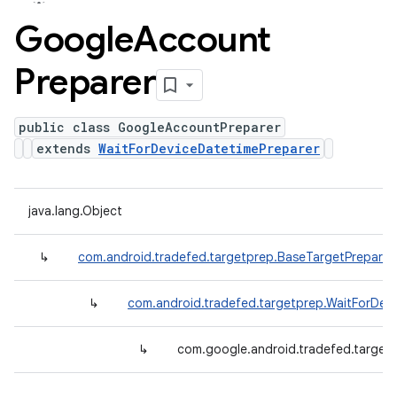
Google
Account
Preparer
public class GoogleAccountPreparer
extends
WaitForDeviceDatetimePreparer
java.lang.Object
↳
com.android.tradefed.targetprep.BaseTargetPreparer
↳
com.android.tradefed.targetprep.WaitForDev
↳
com.google.android.tradefed.target