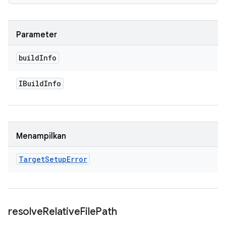
Parameter
build
Info
IBuild
Info
Menampilkan
Target
Setup
Error
resolve
Relative
File
Path