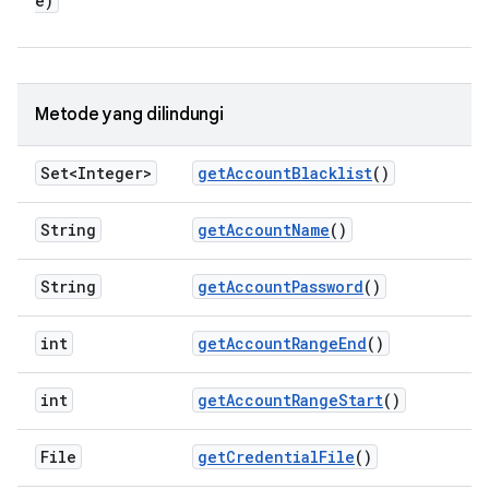
e)
Metode yang dilindungi
Set<Integer>
get
Account
Blacklist
()
String
get
Account
Name
()
String
get
Account
Password
()
int
get
Account
Range
End
()
int
get
Account
Range
Start
()
File
get
Credential
File
()