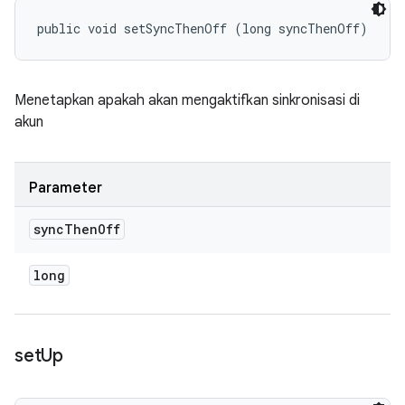
public void setSyncThenOff (long syncThenOff)
Menetapkan apakah akan mengaktifkan sinkronisasi di
akun
Parameter
sync
Then
Off
long
set
Up