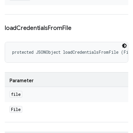
load
Credentials
From
File
protected JSONObject loadCredentialsFromFile (Fil
Parameter
file
File