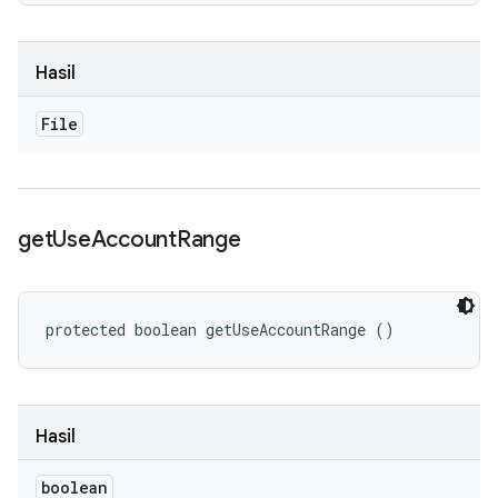
Hasil
File
get
Use
Account
Range
protected boolean getUseAccountRange ()
Hasil
boolean