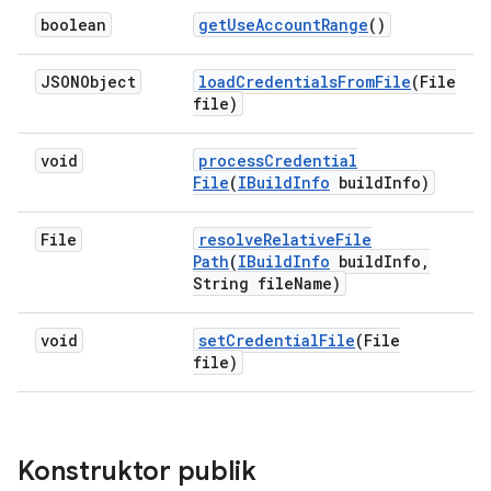
boolean
get
Use
Account
Range
()
JSONObject
load
Credentials
From
File
(File
file)
void
process
Credential
File
(
IBuild
Info
build
Info)
File
resolve
Relative
File
Path
(
IBuild
Info
build
Info
,
String file
Name)
void
set
Credential
File
(File
file)
Konstruktor publik