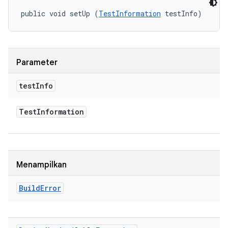
public void setUp (
TestInformation
 testInfo)
Parameter
test
Info
Test
Information
Menampilkan
Build
Error