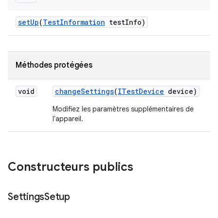
set
Up
(
Test
Information
test
Info)
Méthodes protégées
void
change
Settings
(
ITest
Device
device)
Modifiez les paramètres supplémentaires de
l'appareil.
Constructeurs publics
Settings
Setup