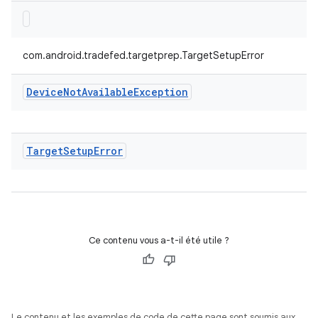
com.android.tradefed.targetprep.TargetSetupError
Device
Not
Available
Exception
Target
Setup
Error
Ce contenu vous a-t-il été utile ?
Le contenu et les exemples de code de cette page sont soumis aux