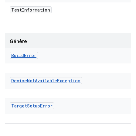
Test
Information
Génère
Build
Error
Device
Not
Available
Exception
Target
Setup
Error