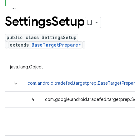
Settings
Setup
public class SettingsSetup
extends
BaseTargetPreparer
java.lang.Object
↳
com.android.tradefed.targetprep.BaseTargetPreparer
↳
com.google.android.tradefed.targetprep.Set