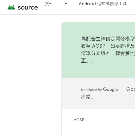
文件
Android 程式碼搜尋工具
為配合主幹穩定開發模型，
布至 AOSP。如要建構及
清單分支版本一律會參照推
更
」。
Go
出錯。
AOSP