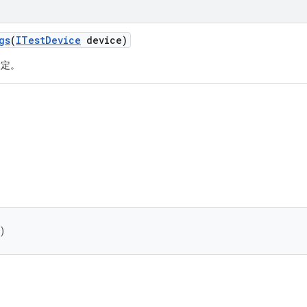
gs
(
ITest
Device
device)
設定。
)