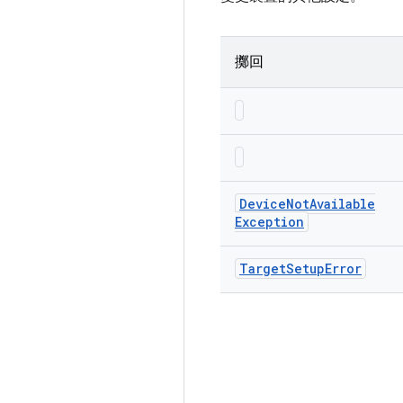
擲回
Device
Not
Available
Exception
Target
Setup
Error