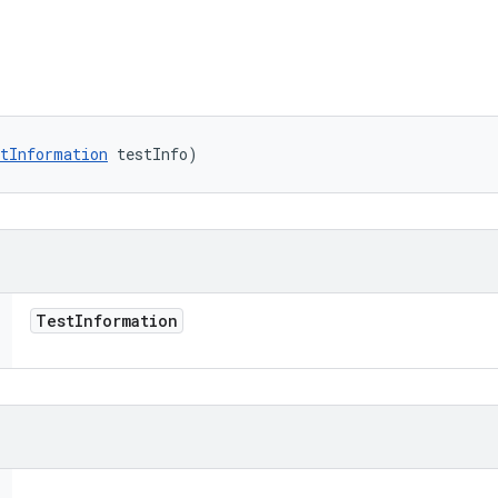
tInformation
 testInfo)
Test
Information