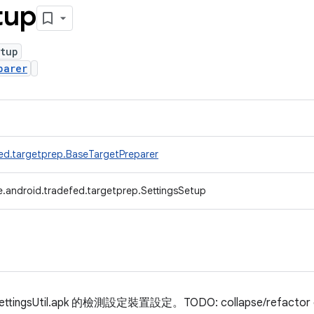
tup
etup
parer
ed.targetprep.BaseTargetPreparer
.android.tradefed.targetprep.SettingsSetup
ttingsUtil.apk 的檢測設定裝置設定。TODO: collapse/refactor 