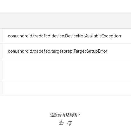
com.android.tradefed.device.DeviceNotAvailableException
com.android.tradefed.targetprep.TargetSetupError
這對你有幫助嗎？