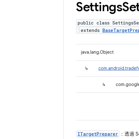
Settings
Se
public class SettingsS
extends
BaseTargetPre
java.lang.Object
↳
com.android.tradef
↳
com.google
ITargetPreparer
：透過 Se