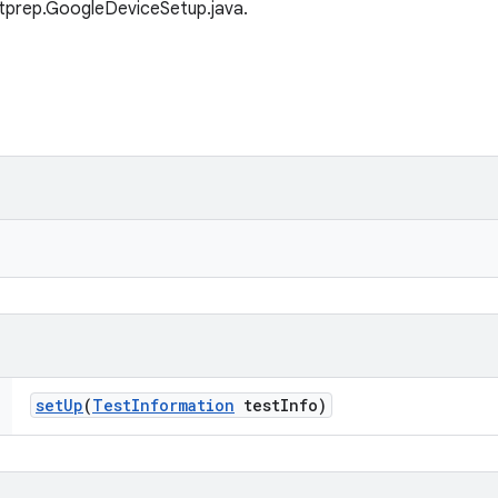
tprep.GoogleDeviceSetup.java.
set
Up
(
Test
Information
test
Info)