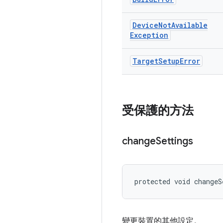
Device
Not
Available
Exception
Target
Setup
Error
受保護的方法
change
Settings
protected void changeS
變更裝置的其他設定。