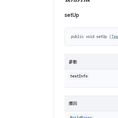
set
Up
public void setUp (
Tes
參數
test
Info
擲回
Build
Error