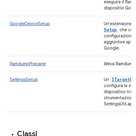
eseguire il flash
dispositivi Goo
GoogleDeviceSetup
Un'estensione d
Setup
che con
configurazione 
aggiuntive speci
Google.
RamdumpPreparer
Attiva Ramdump
ITarget
Pr
SettingsSetup
Un
configura le imp
dispositivo tram
strumentazione 
SettingsUtil.apk
Classi