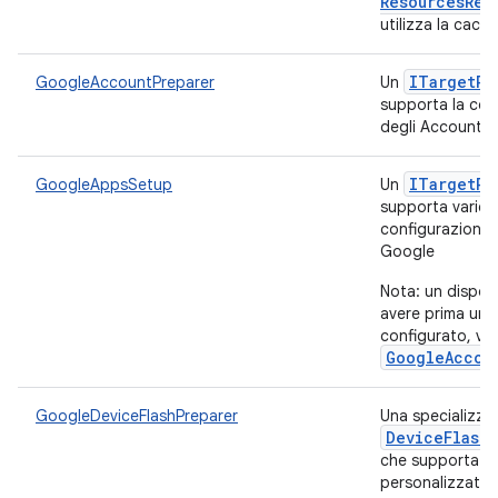
Resources
Ret
utilizza la cach
ITarget
Pr
GoogleAccountPreparer
Un
supporta la con
degli Account 
ITarget
Pr
GoogleAppsSetup
Un
supporta varie o
configurazione 
Google
Nota: un dispos
avere prima un 
configurato, ve
GoogleAccou
GoogleDeviceFlashPreparer
Una specializza
Device
Flash
che supporta i 
personalizzati n