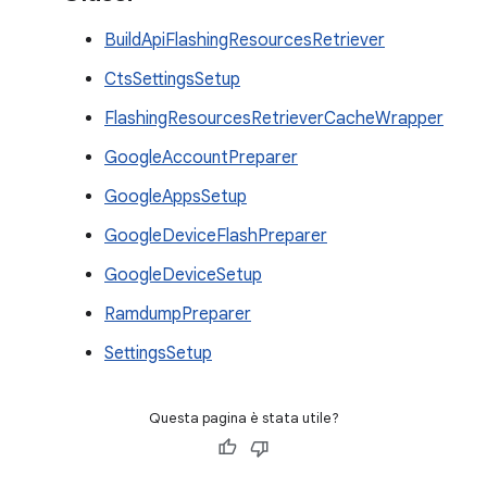
BuildApiFlashingResourcesRetriever
CtsSettingsSetup
FlashingResourcesRetrieverCacheWrapper
GoogleAccountPreparer
GoogleAppsSetup
GoogleDeviceFlashPreparer
GoogleDeviceSetup
RamdumpPreparer
SettingsSetup
Questa pagina è stata utile?