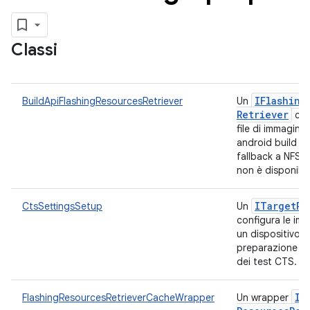
Classi
IFlashing
BuildApiFlashingResourcesRetriever
Un
Retriever
che
file di immagini a
android build ap
fallback a NFS se
non è disponibi
ITarget
Pr
CtsSettingsSetup
Un
configura le imp
un dispositivo i
preparazione al
dei test CTS.
IF
FlashingResourcesRetrieverCacheWrapper
Un wrapper