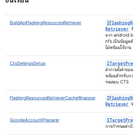
ชั้นเรียน
IFlashing
Res
BuildApiFlashingResourcesRetriever
Retriever
ที่ด
จาก android buil
nfs เป็นข้อมูลสำ
ไม่พร้อมใช้งาน
ITarget
Prep
CtsSettingsSetup
ค่าการตั้งค่าของอุ
พร้อมสำหรับการเร
ทดสอบ CTS
IFlashing
Res
FlashingResourcesRetrieverCacheWrapper
Retriever
Wra
ITarget
Prep
GoogleAccountPreparer
การกำหนดค่าบัญ