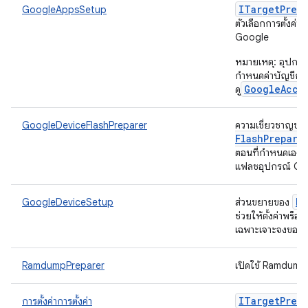
ITarget
Prep
GoogleAppsSetup
ตัวเลือกการตั้งค่
Google
หมายเหตุ: อุปกรณ
กำหนดค่าบัญชีก่
GoogleAcco
ดู
GoogleDeviceFlashPreparer
ความเชี่ยวชาญขอ
Flash
Prepare
ตอนที่กำหนดเองซึ่
แฟลชอุปกรณ์ G
De
GoogleDeviceSetup
ส่วนขยายของ
ช่วยให้ตั้งค่าพร็อพเพ
เฉพาะเจาะจงของ 
RamdumpPreparer
เปิดใช้ Ramdum
ITarget
Prep
การตั้งค่าการตั้งค่า