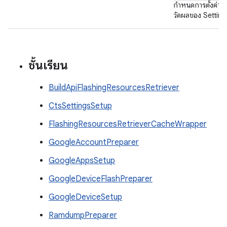
กำหนดการตั้งค่าอ
วัดผลของ Setting
ชั้นเรียน
BuildApiFlashingResourcesRetriever
CtsSettingsSetup
FlashingResourcesRetrieverCacheWrapper
GoogleAccountPreparer
GoogleAppsSetup
GoogleDeviceFlashPreparer
GoogleDeviceSetup
RamdumpPreparer