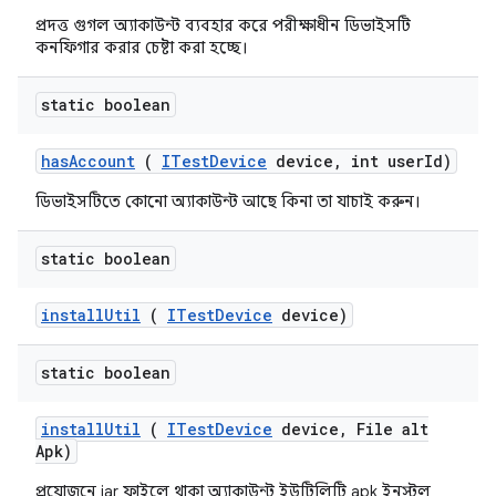
প্রদত্ত গুগল অ্যাকাউন্ট ব্যবহার করে পরীক্ষাধীন ডিভাইসটি
কনফিগার করার চেষ্টা করা হচ্ছে।
static boolean
has
Account
(
ITest
Device
device
,
int user
Id)
ডিভাইসটিতে কোনো অ্যাকাউন্ট আছে কিনা তা যাচাই করুন।
static boolean
install
Util
(
ITest
Device
device)
static boolean
install
Util
(
ITest
Device
device
,
File alt
Apk)
প্রয়োজনে jar ফাইলে থাকা অ্যাকাউন্ট ইউটিলিটি apk ইনস্টল