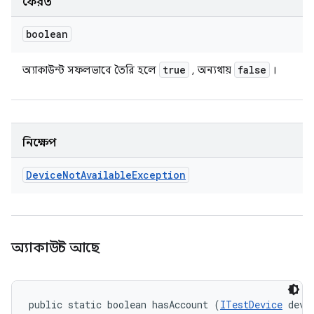
ফেরত
boolean
true
false
অ্যাকাউন্ট সফলভাবে তৈরি হলে
, অন্যথায়
।
নিক্ষেপ
Device
Not
Available
Exception
অ্যাকাউন্ট আছে
public static boolean hasAccount (
ITestDevice
 devic