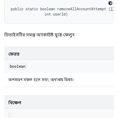
public static boolean removeAllAccountAttempt (
ITe
                int userId)
ডিভাইসটির সমস্ত অ্যাকাউন্ট মুছে ফেলুন
ফেরত
boolean
অপসারণ সফল হলে সত্য, অন্যথায় মিথ্যা।
নিক্ষেপ