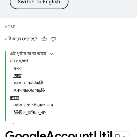
AOSP
এটি কাজে লেগেছে?
এই পৃষ্ঠায় যা যা আছে
সারসংক্ষেপ
ধ্রুবক
ক্ষেত্র
সরকারি নির্মাণকারী
জনসাধারণের পদ্ধতি
ধ্রুবক
অ্যাকাউন্ট_প্যাকেজ_নাম
ইউটিল_এপিকে_নাম
Google
Account
Util