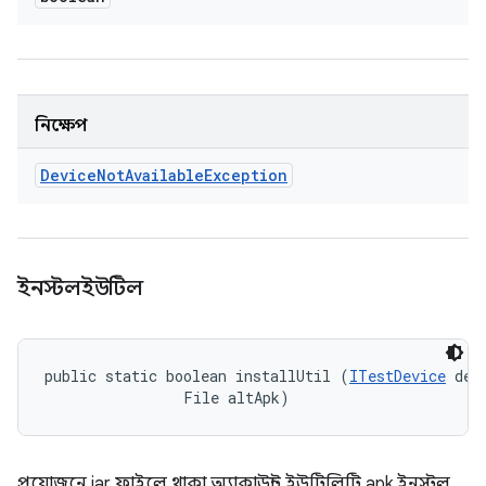
নিক্ষেপ
Device
Not
Available
Exception
ইনস্টলইউটিল
public static boolean installUtil (
ITestDevice
 devi
                File altApk)
প্রয়োজনে jar ফাইলে থাকা অ্যাকাউন্ট ইউটিলিটি apk ইনস্টল