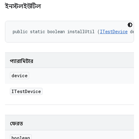
ইনস্টলইউটিল
public static boolean installUtil (
ITestDevice
 dev
প্যারামিটার
device
ITest
Device
ফেরত
boolean