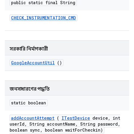
public static final String
CHECK
_
INSTRUMENTATION
_
CMD
সরকারি নির্মাণকারী
Google
Account
Util
()
জনসাধারণের পদ্ধতি
static boolean
add
Account
Attempt
(
ITest
Device
device
,
int
user
Id
,
String account
Name
,
String password
,
boolean sync
,
boolean wait
For
Checkin)