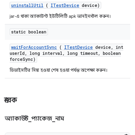
uninstall
Util
(
ITest
Device
device)
jar-এ থাকা অ্যাকাউন্ট ইউটিলিটি apk আনইনস্টল করুন।
static boolean
wait
For
Account
Sync
(
ITest
Device
device
,
int
user
Id
,
long interval
,
long timeout
,
boolean
force
Sync)
ডিভাইসটির সিঙ্ক হওয়া শেষ হওয়া পর্যন্ত অপেক্ষা করুন।
ধ্রুবক
অ্যাকাউন্ট
_
প্যাকেজ
_
নাম