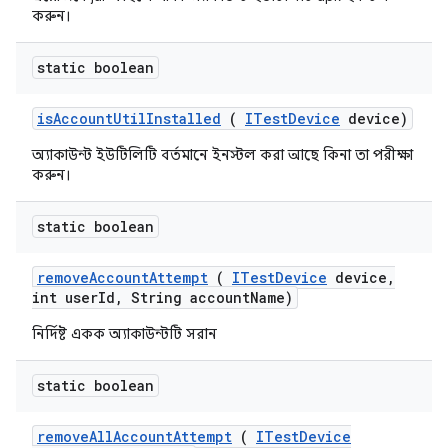
করুন।
static boolean
is
Account
Util
Installed
(
ITest
Device
device)
অ্যাকাউন্ট ইউটিলিটি বর্তমানে ইনস্টল করা আছে কিনা তা পরীক্ষা
করুন।
static boolean
remove
Account
Attempt
(
ITest
Device
device
,
int user
Id
,
String account
Name)
নির্দিষ্ট একক অ্যাকাউন্টটি সরান
static boolean
remove
All
Account
Attempt
(
ITest
Device