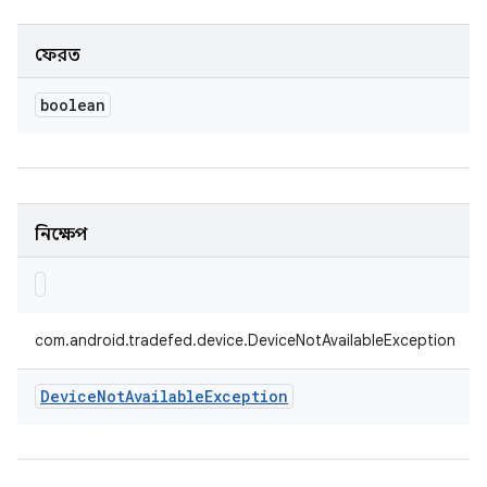
ফেরত
boolean
নিক্ষেপ
com.android.tradefed.device.DeviceNotAvailableException
Device
Not
Available
Exception