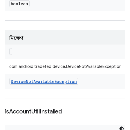
boolean
নিক্ষেপ
com.android.tradefed.device.DeviceNotAvailableException
Device
Not
Available
Exception
is
Account
Util
Installed